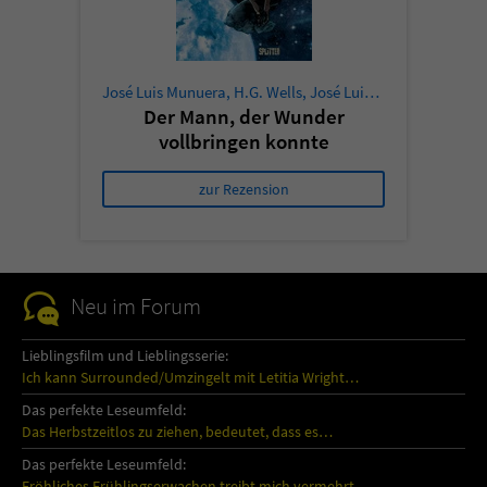
José Luis Munuera
,
H.G. Wells
,
José Luis Munuera
Der Mann, der Wunder
vollbringen konnte
zur Rezension
Neu im Forum
Lieblingsfilm und Lieblingsserie:
Ich kann Surrounded/Umzingelt mit Letitia Wright…
Das perfekte Leseumfeld:
Das Herbstzeitlos zu ziehen, bedeutet, dass es…
Das perfekte Leseumfeld:
Fröhliches Frühlingserwachen treibt mich vermehrt…