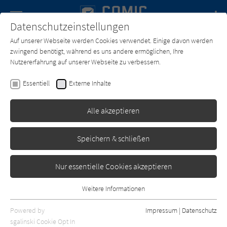
Navigation
Datenschutzeinstellungen
Couch
wechse
Auf unserer Webseite werden Cookies verwendet. Einige davon werden
Forum
Charts
Newsletter
SUCHE
zwingend benötigt, während es uns andere ermöglichen, Ihre
Nutzererfahrung auf unserer Webseite zu verbessern.
Comic-Couch.de
Zeichner*in
Darick Robertson
Essentiell
Externe Inhalte
Darick Robertson
Alle akzeptieren
Sortierung:
Speichern & schließen
Standard
Nur essentielle Cookies akzeptieren
Alle Themen anzeigen
Weitere Informationen
Essentiell
Alle Kategorien anzeigen
Essentielle Cookies werden für grundlegende Funktionen der
Powered by
Impressum
|
Datenschutz
Webseite benötigt. Dadurch ist gewährleistet, dass die Webseite
nur rezensierte Titel anzeigen
sgalinski Cookie Opt In