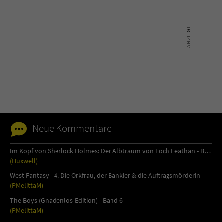
Neue Kommentare
Im Kopf von Sherlock Holmes: Der Albtraum von Loch Leathan - Buch 1
(Huxwell)
West Fantasy - 4. Die Orkfrau, der Bankier & die Auftragsmörderin
(PMelittaM)
The Boys (Gnadenlos-Edition) - Band 6
(PMelittaM)