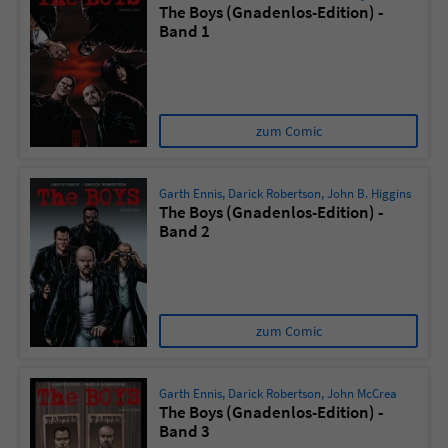
The Boys (Gnadenlos-Edition) -
Band 1
Name
tx_pwcomments_ahash
Anbieter
Literatur-Couch Medien GmbH & Co. KG
zum Comic
Laufzeit
1 Jahr
Zweck
Cookie für Kommentare einzelner Buchtitel
Garth Ennis
,
Darick Robertson
,
John B. Higgins
The Boys (Gnadenlos-Edition) -
Band 2
Name
fe_typo_user
Anbieter
Literatur-Couch Medien GmbH & Co. KG
zum Comic
Laufzeit
Session
Dieses Cookie gewährleistet die
Garth Ennis
,
Darick Robertson
,
John McCrea
Kommunikation der Webseite mit dem
The Boys (Gnadenlos-Edition) -
Band 3
Zweck
Benutzer. Es wird benötigt um z. B. den