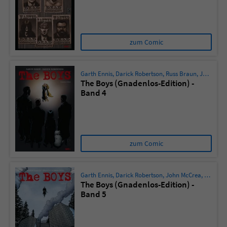
Sicherheitscode des Kontaktformulars zu
überprüfen.
zum Comic
Garth Ennis
,
Darick Robertson
,
Russ Braun
,
John McCrea
The Boys (Gnadenlos-Edition) -
Band 4
zum Comic
Garth Ennis
,
Darick Robertson
,
John McCrea
,
Russ Br
The Boys (Gnadenlos-Edition) -
Band 5