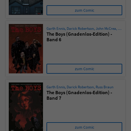
zum Comic
Garth Ennis
,
Darick Robertson
,
John McCrea
,
Russ Br
The Boys (Gnadenlos-Edition) -
Band 6
zum Comic
Garth Ennis
,
Darick Robertson
,
Russ Braun
The Boys (Gnadenlos-Edition) -
Band 7
zum Comic