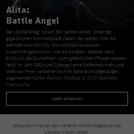
Alita:
Battle Angel
Der „Große Krieg“ ist seit 300 Jahren vorbei. Unter der
gigantischen Himmelsstadt Zalem, der letzten ihrer Art,
befindet sich Iron City. Hier sind alle Strukturen
zusammengebrochen, was die Straßen - speziell nach
Einbruch der Dunkelheit – zum gefährlichen Pflaster werden
lässt. Im Jahr 2563 sind Cyborgs keine Seltenheit mehr und
viele von ihnen verdienen sich ihr Geld als Kopfgeldjäger…
sogenannte
Hunter-Warrior
.
Titelbild: © 2019 Twentieth
Century Fox
mehr erfahren
Schau doch mal bei den weiteren Online-Magazinen der
Literatur-Couch vorbei: