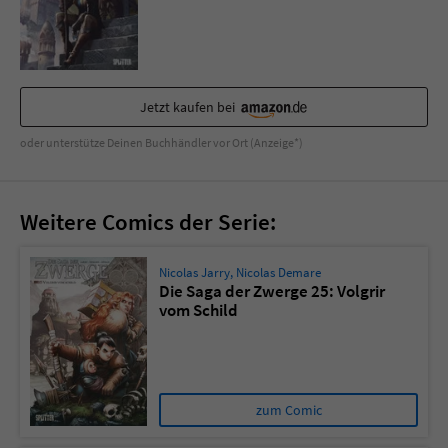
Sicherheitscode des Kontaktformulars zu
überprüfen.
Jetzt kaufen bei
oder unterstütze Deinen Buchhändler vor Ort (Anzeige*)
Weitere Comics der Serie:
Nicolas Jarry
,
Nicolas Demare
Die Saga der Zwerge 25: Volgrir
vom Schild
zum Comic