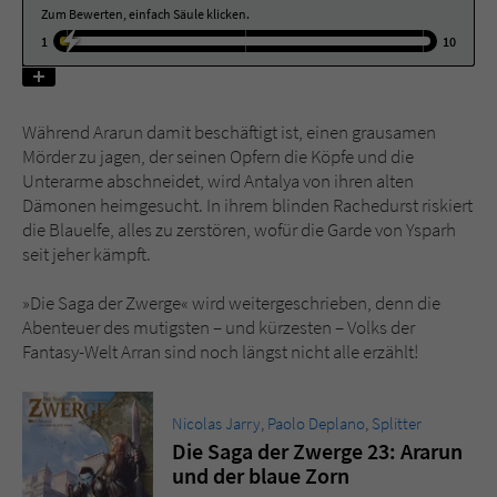
Zum Bewerten, einfach Säule klicken.
1
10
Name
tx_pwcomments_ahash
Anbieter
Literatur-Couch Medien GmbH & Co. KG
Während Ararun damit beschäftigt ist, einen grausamen
Laufzeit
1 Jahr
Mörder zu jagen, der seinen Opfern die Köpfe und die
Unterarme abschneidet, wird Antalya von ihren alten
Dämonen heimgesucht. In ihrem blinden Rachedurst riskiert
Zweck
Cookie für Kommentare einzelner Buchtitel
die Blauelfe, alles zu zerstören, wofür die Garde von Ysparh
seit jeher kämpft.
Name
fe_typo_user
»Die Saga der Zwerge« wird weitergeschrieben, denn die
Abenteuer des mutigsten – und kürzesten – Volks der
Anbieter
Literatur-Couch Medien GmbH & Co. KG
Fantasy-Welt Arran sind noch längst nicht alle erzählt!
Laufzeit
Session
Nicolas Jarry
,
Paolo Deplano
,
Splitter
Dieses Cookie gewährleistet die
Die Saga der Zwerge 23: Ararun
Kommunikation der Webseite mit dem
und der blaue Zorn
Zweck
Benutzer. Es wird benötigt um z. B. den