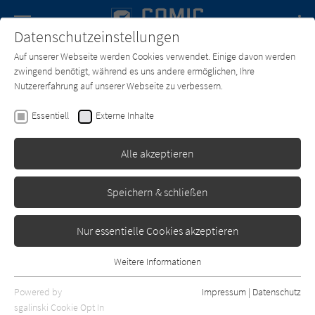
Navigation
Datenschutzeinstellungen
Couch
wechse
Auf unserer Webseite werden Cookies verwendet. Einige davon werden
Forum
Charts
Newsletter
SUCHE
zwingend benötigt, während es uns andere ermöglichen, Ihre
Nutzererfahrung auf unserer Webseite zu verbessern.
Text:
Nicolas Jarry
Zeichner:
Paolo Deplano
Essentiell
Externe Inhalte
Die Saga der Zwerge 23:
Ararun und der blaue Zorn
Alle akzeptieren
Splitter
Erschienen: Januar 2023
0
Speichern & schließen
Nur essentielle Cookies akzeptieren
Weitere Informationen
Essentiell
Essentielle Cookies werden für grundlegende Funktionen der
Powered by
Impressum
|
Datenschutz
Webseite benötigt. Dadurch ist gewährleistet, dass die Webseite
sgalinski Cookie Opt In