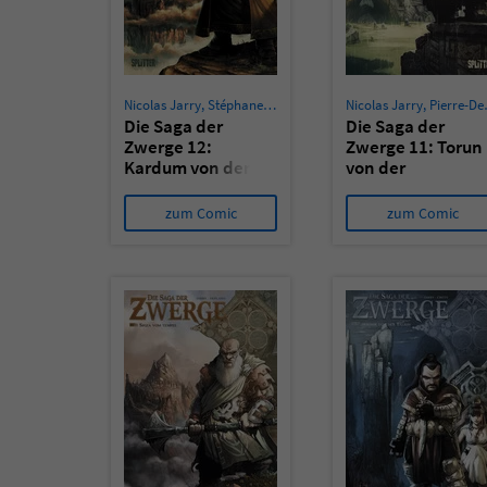
Nicolas Jarry
,
Stéphane Créty
Nicolas Jarry
,
Pierre-Denis Goux
Die Saga der
Die Saga der
Zwerge 12:
Zwerge 11: Torun
Kardum von der
von der
Talion
Schmiede
zum Comic
zum Comic