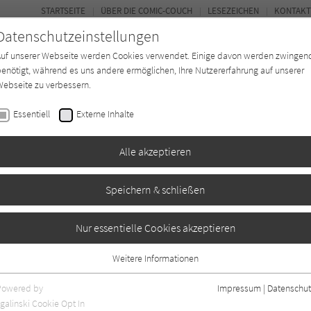
STARTSEITE
ÜBER DIE COMIC-COUCH
LESEZEICHEN
KONTAKT
Datenschutzeinstellungen
Auf unserer Webseite werden Cookies verwendet. Einige davon werden zwingen
enötigt, während es uns andere ermöglichen, Ihre Nutzererfahrung auf unserer
ebseite zu verbessern.
FORUM
Essentiell
Externe Inhalte
*in
Texter*in
Verlage
Magazin
Alle akzeptieren
Speichern & schließen
ovanni Lorusso
erge 22: Borogam
Nur essentielle Cookies akzeptieren
Weitere Informationen
Essentiell
Essentielle Cookies werden für grundlegende Funktionen der Webseite
Powered by
Impressum
|
Datenschut
benötigt. Dadurch ist gewährleistet, dass die Webseite einwandfrei
galinski Cookie Opt In