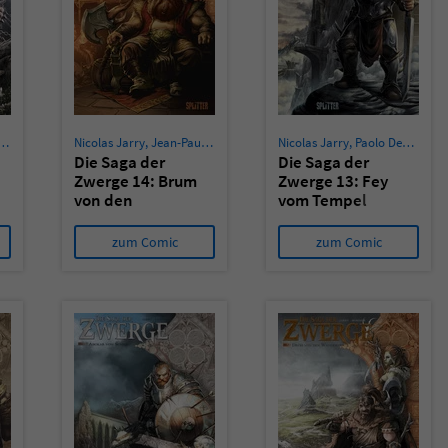
Nicolas Jarry
,
Jean-Paul Bordier
Nicolas Jarry
,
Paolo Deplano
,
B
Die Saga der
Die Saga der
Zwerge 14: Brum
Zwerge 13: Fey
von den
vom Tempel
Wanderern
zum Comic
zum Comic