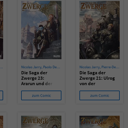
überprüfen.
Nicolas Jarry
,
Paolo Deplano
Nicolas Jarry
,
Pierre-Denis Goux
Die Saga der
Die Saga der
Zwerge 23:
Zwerge 21: Ulrog
Ararun und der
von der
blaue Zorn
Schmiede
zum Comic
zum Comic