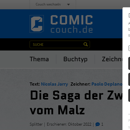
Couch wechseln
b
W
Thema
Buchtyp
Zeichner
Text:
Nicolas Jarry
Zeichner:
Paolo Deplano
,
Gi
Die Saga der Zw
vom Malz
Splitter
Erschienen: Oktober 2022
1
s