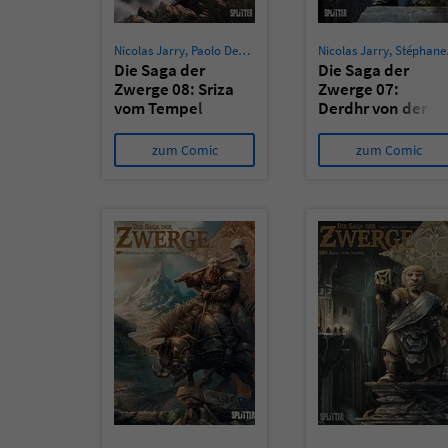
Nicolas Jarry
,
Paolo Deplano
Nicolas Jarry
,
Stéphane Créty
Die Saga der
Die Saga der
Zwerge 08: Sriza
Zwerge 07:
vom Tempel
Derdhr von der
Talion
zum Comic
zum Comic