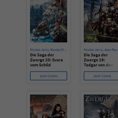
Nicolas Jarry
,
Nicolas Demare
Nicolas Jarry
,
Jean-Paul Bordier
Die Saga der
Die Saga der
Zwerge 20: Svara
Zwerge 19:
vom Schild
Tadgar von den
Wanderern
zum Comic
zum Comic