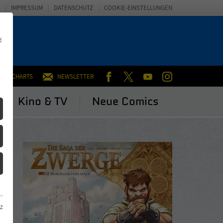
IMPRESSUM
DATENSCHUTZ
COOKIE-EINSTELLUNGEN
d
FACEBOOK
TWITTER
YOUTUBE
INSTAGRAM
CHARTS
NEWSLETTER
Kino & TV
Neue Comics
z