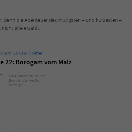
Name
tx_pwcomments_ahash
n, denn die Abenteuer des mutigsten – und kürzesten –
nicht alle erzählt!
Anbieter
Literatur-Couch Medien GmbH & Co. KG
Laufzeit
1 Jahr
iovanni Lorusso
,
Splitter
Zweck
Cookie für Kommentare einzelner Buchtitel
ge 22: Borogam vom Malz
Name
fe_typo_user
oder unterstütze Deinen
Buchhändler vor Ort
(Anzeige*)
Anbieter
Literatur-Couch Medien GmbH & Co. KG
Laufzeit
Session
Dieses Cookie gewährleistet die Kommunikation der
Webseite mit dem Benutzer. Es wird benötigt um z. B.
Zweck
den Sicherheitscode des Kontaktformulars zu