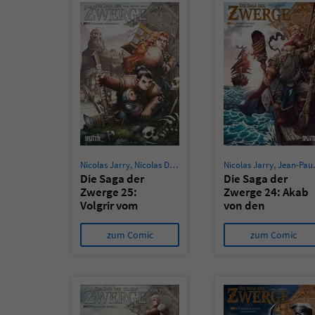
Nicolas Jarry
,
Nicolas Demare
Nicolas Jarry
,
Jean-Paul Bordier
Die Saga der
Die Saga der
Zwerge 25:
Zwerge 24: Akab
Volgrir vom
von den
Schild
Wanderern
zum Comic
zum Comic