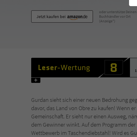
oder unterstütze Deinen
Jetzt kaufen bei
Buchhändler vor Ort
(Anzeige*)
8
Leser
-Wertung
1
Gurdan sieht sich einer neuen Bedrohung gege
davor, das Land von Obre zu kaufen! Wenn er 
Gemeinschaft. Er sieht nur einen Ausweg, näm
dem Gewinner winkt. Auf dem Programm der Sp
Wettbewerb im Taschendiebstahl! Wird es Gu