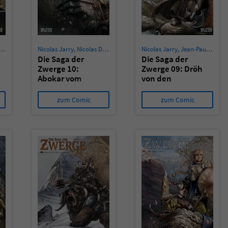
Nicolas Jarry
,
Nicolas Demare
Nicolas Jarry
,
Jean-Paul Bordier
Die Saga der
Die Saga der
Zwerge 10:
Zwerge 09: Dröh
Abokar vom
von den
Schild
Wanderern
zum Comic
zum Comic