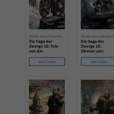
Nicolas Jarry
,
Pierre-Denis Goux
Nicolas Jarry
,
Nicolas Demare
Die Saga der
Die Saga der
Zwerge 16: Tala
Zwerge 15:
von der
Oboron vom
Schmiede
Schild
zum Comic
zum Comic