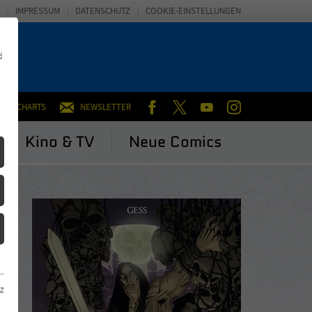
IMPRESSUM
DATENSCHUTZ
COOKIE-EINSTELLUNGEN
d
FACEBOOK
TWITTER
YOUTUBE
INSTAGRAM
CHARTS
NEWSLETTER
Kino & TV
Neue Comics
z