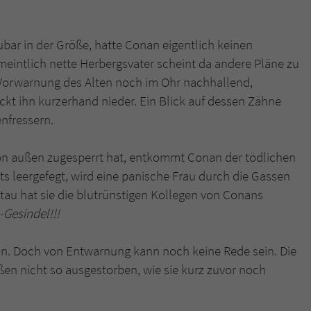
überprüfen.
bar in der Größe, hatte Conan eigentlich keinen
eintlich nette Herbergsvater scheint da andere Pläne zu
 Vorwarnung des Alten noch im Ohr nachhallend,
ckt ihn kurzerhand nieder. Ein Blick auf dessen Zähne
enfressern.
on außen zugesperrt hat, entkommt Conan der tödlichen
ets leergefegt, wird eine panische Frau durch die Gassen
tau hat sie die blutrünstigen Kollegen von Conans
-Gesindel!!!
an. Doch von Entwarnung kann noch keine Rede sein. Die
en nicht so ausgestorben, wie sie kurz zuvor noch