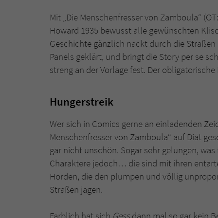
Mit „Die Menschenfresser von Zamboula“ (OT: 
Howard 1935 bewusst alle gewünschten Klisch
Geschichte gänzlich nackt durch die Straßen 
Panels geklärt, und bringt die Story per se s
streng an der Vorlage fest. Der obligatorisch
Hungerstreik
Wer sich in Comics gerne an einladenden Zei
Menschenfresser von Zamboula“ auf Diät gese
gar nicht unschön. Sogar sehr gelungen, was f
Charaktere jedoch… die sind mit ihren entar
Horden, die den plumpen und völlig unpro
Straßen jagen.
Farblich hat sich
Gess
dann mal so gar kein B