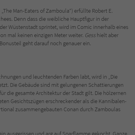
„The Man-Eaters of Zamboula“) erfüllte Robert E.
ees. Denn dass die weibliche Hauptfigur in der
der Wüstenstadt sprintet, wird im Comic innerhalb eines
chon mal keinen einzigen Meter weiter.
Gess
hielt aber
e Bonusteil geht darauf noch genauer ein.
chnungen und leuchtenden Farben labt, wird in „Die
tzt. Die Gebäude sind mit gelungenen Schattierungen
ür die gesamte Architektur der Stadt gilt. Die hölzernen
teten Gesichtszügen erschreckender als die Kannibalen-
portional zusammengebauten Conan durch Zamboulas
ein ausgerissen und arg auf Sparflamme gekocht. Ganze