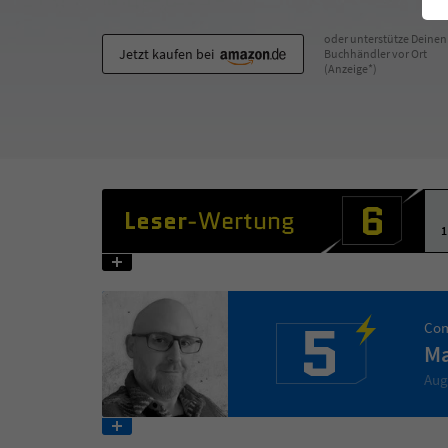
oder unterstütze Deinen
Jetzt kaufen bei
Buchhändler vor Ort
(Anzeige*)
6
Leser
-Wertung
1
5
Com
Ma
Aug