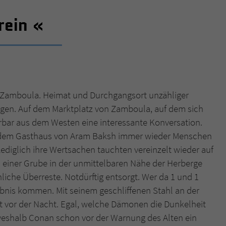
rein
Name
tx_pwcomments_ahash
Anbieter
Literatur-Couch Medien GmbH & Co. KG
Laufzeit
1 Jahr
Zweck
Cookie für Kommentare einzelner Buchtitel
dt Zamboula. Heimat und Durchgangsort unzähliger
agen. Auf dem Marktplatz von Zamboula, auf dem sich
Barbar aus dem Westen eine interessante Konversation.
Name
fe_typo_user
us dem Gasthaus von Aram Baksh immer wieder Menschen
Lediglich ihre Wertsachen tauchten vereinzelt wieder auf
Anbieter
Literatur-Couch Medien GmbH & Co. KG
n einer Grube in der unmittelbaren Nähe der Herberge
Laufzeit
Session
che Überreste. Notdürftig entsorgt. Wer da 1 und 1
bnis kommen. Mit seinem geschliffenen Stahl an der
Dieses Cookie gewährleistet die Kommunikation der
cht vor der Nacht. Egal, welche Dämonen die Dunkelheit
Webseite mit dem Benutzer. Es wird benötigt um z. B.
Zweck
 weshalb Conan schon vor der Warnung des Alten ein
den Sicherheitscode des Kontaktformulars zu