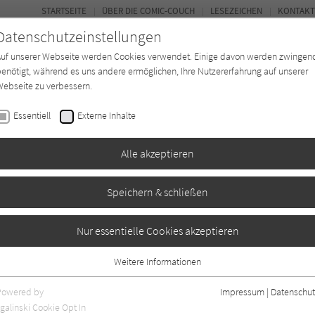
STARTSEITE
ÜBER DIE COMIC-COUCH
LESEZEICHEN
KONTAKT
Datenschutzeinstellungen
Auf unserer Webseite werden Cookies verwendet. Einige davon werden zwingen
enötigt, während es uns andere ermöglichen, Ihre Nutzererfahrung auf unserer
ebseite zu verbessern.
FORUM
Essentiell
Externe Inhalte
*in
Texter*in
Verlage
Magazin
Alle akzeptieren
Speichern & schließen
ier - Bd.9: Die
Nur essentielle Cookies akzeptieren
r von Zamboula
Weitere Informationen
Essentiell
Essentielle Cookies werden für grundlegende Funktionen der Webseite
Powered by
Impressum
|
Datenschut
benötigt. Dadurch ist gewährleistet, dass die Webseite einwandfrei
galinski Cookie Opt In