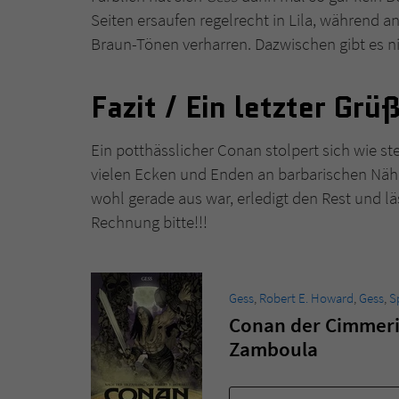
Seiten ersaufen regelrecht in Lila, während a
Braun-Tönen verharren. Dazwischen gibt es nic
Fazit / Ein letzter Grü
Ein potthässlicher Conan stolpert sich wie s
vielen Ecken und Enden an barbarischen Nährs
wohl gerade aus war, erledigt den Rest und läs
Rechnung bitte!!!
Gess
,
Robert E. Howard
,
Gess
,
S
Conan der Cimmerie
Zamboula