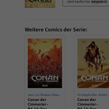
Jetzt kaufen bei
Weitere Comics der Serie:
Jean-Luc Masbou
,
Robert E. Howard
,
Jean-Luc Masbou
Christophe Bec
,
Robert E. Howard
Conan der
Conan der
Cimmerier -
Cimmerier -
Bd.14: Der
Bd.13: Der