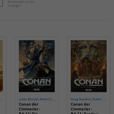
Buchhändler vor Ort
(Anzeige*)
,
Stevan Subic
Julien Blondel
,
Robert E. Howard
,
Valentin Sécher
Doug Headline
,
Robert E. Howard
Conan der
Conan der
Cimmerier -
Cimmerier -
Bd.12: Die
Bd.11: Der Gott