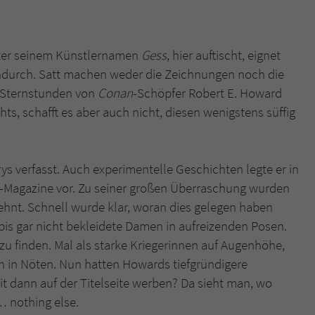
nter seinem Künstlernamen
Gess
, hier auftischt, eignet
endurch. Satt machen weder die Zeichnungen noch die
n Sternstunden von
Conan
-Schöpfer Robert E. Howard
hts, schafft es aber auch nicht, diesen wenigstens süffig
s verfasst. Auch experimentelle Geschichten legte er in
-Magazine vor. Zu seiner großen Überraschung wurden
lehnt. Schnell wurde klar, woran dies gelegen haben
 bis gar nicht bekleidete Damen in aufreizenden Posen.
zu finden. Mal als starke Kriegerinnen auf Augenhöhe,
n in Nöten. Nun hatten Howards tiefgründigere
t dann auf der Titelseite werben? Da sieht man, wo
… nothing else.