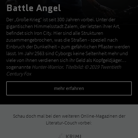
Battle Angel
Der „Große Krieg“ ist seit 300 Jahren vorbei. Unter der
gigantischen Himmelsstadt Zalem, der letzten ihrer Art,
befindet sich Iron City. Hier sind alle Strukturen
zusammengebrochen, was die Straßen - speziell nach
Einbruch der Dunkelheit – zum gefährlichen Pflaster werden
lässt. Im Jahr 2563 sind Cyborgs keine Seltenheit mehr und
viele von ihnen verdienen sich ihr Geld als Kopfgeldjäger…
sogenannte
Hunter-Warrior
.
Titelbild: © 2019 Twentieth
Century Fox
mehr erfahren
Schau doch mal bei den weiteren Online-Magazinen der
Literatur-Couch vorbei: