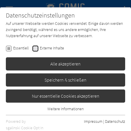
Navigation
Datenschutzeinstellungen
Couch
wechse
Auf unserer Webseite werden Cookies verwendet. Einige davon werden
Forum
Charts
Newsletter
SUCHE
zwingend benötigt, während es uns andere ermöglichen, Ihre
Nutzererfahrung auf unserer Webseite zu verbessern.
Comic-Couch.de
Texter*in
Régis Hautière
Essentiell
Externe Inhalte
Régis Hautière
Alle akzeptieren
Sortierung:
Speichern & schließen
Standard
Nur essentielle Cookies akzeptieren
Alle Themen anzeigen
Weitere Informationen
Essentiell
Alle Kategorien anzeigen
Essentielle Cookies werden für grundlegende Funktionen der
Powered by
Impressum
|
Datenschutz
Webseite benötigt. Dadurch ist gewährleistet, dass die Webseite
nur rezensierte Titel anzeigen
sgalinski Cookie Opt In