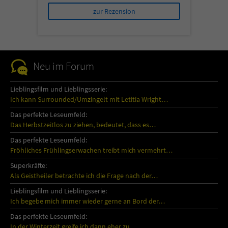
zur Rezension
Neu im Forum
Lieblingsfilm und Lieblingsserie:
Ich kann Surrounded/Umzingelt mit Letitia Wright…
Das perfekte Leseumfeld:
Das Herbstzeitlos zu ziehen, bedeutet, dass es…
Das perfekte Leseumfeld:
Fröhliches Frühlingserwachen treibt mich vermehrt…
Superkräfte:
Als Geistheiler betrachte ich die Frage nach der…
Lieblingsfilm und Lieblingsserie:
Ich begebe mich immer wieder gerne an Bord der…
Das perfekte Leseumfeld:
In der Winterzeit greife ich dann eher zu…