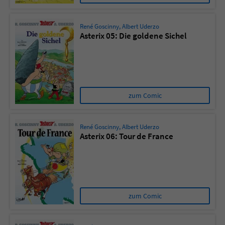
René Goscinny
,
Albert Uderzo
Asterix 05: Die goldene Sichel
zum Comic
René Goscinny
,
Albert Uderzo
Asterix 06: Tour de France
zum Comic