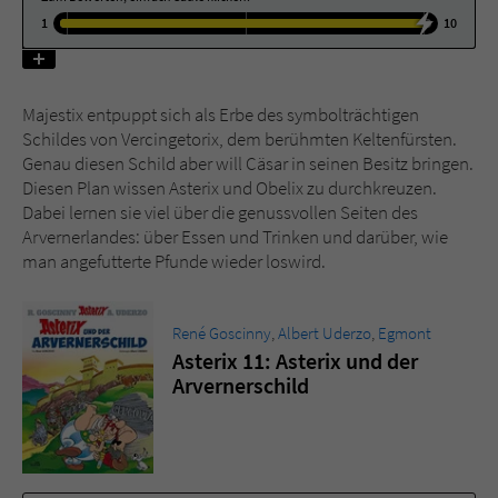
1
10
Name
tx_pwcomments_ahash
Anbieter
Literatur-Couch Medien GmbH & Co. KG
Majestix entpuppt sich als Erbe des symbolträchtigen
Schildes von Vercingetorix, dem berühmten Keltenfürsten.
Laufzeit
1 Jahr
Genau diesen Schild aber will Cäsar in seinen Besitz bringen.
Diesen Plan wissen Asterix und Obelix zu durchkreuzen.
Zweck
Cookie für Kommentare einzelner Buchtitel
Dabei lernen sie viel über die genussvollen Seiten des
Arvernerlandes: über Essen und Trinken und darüber, wie
man angefutterte Pfunde wieder loswird.
Name
fe_typo_user
Anbieter
Literatur-Couch Medien GmbH & Co. KG
René Goscinny
,
Albert Uderzo
,
Egmont
Asterix 11: Asterix und der
Laufzeit
Session
Arvernerschild
Dieses Cookie gewährleistet die
Kommunikation der Webseite mit dem
Zweck
Benutzer. Es wird benötigt um z. B. den