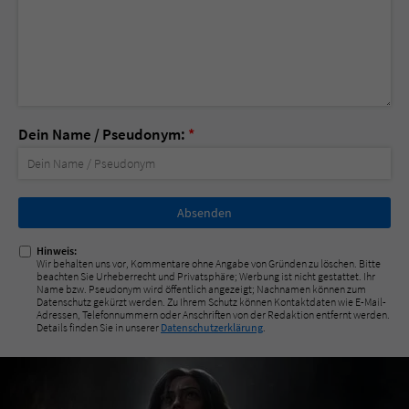
Dein Name / Pseudonym:
*
Nicht
ausfüllen!
Hinweis:
Wir behalten uns vor, Kommentare ohne Angabe von Gründen zu löschen. Bitte
beachten Sie Urheberrecht und Privatsphäre; Werbung ist nicht gestattet. Ihr
Name bzw. Pseudonym wird öffentlich angezeigt; Nachnamen können zum
Datenschutz gekürzt werden. Zu Ihrem Schutz können Kontaktdaten wie E-Mail-
Adressen, Telefonnummern oder Anschriften von der Redaktion entfernt werden.
Details finden Sie in unserer
Datenschutzerklärung
.