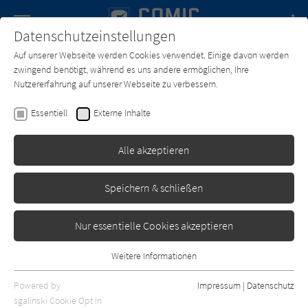
Navigation
Datenschutzeinstellungen
Couch
wechse
Auf unserer Webseite werden Cookies verwendet. Einige davon werden
Forum
Charts
Newsletter
SUCHE
zwingend benötigt, während es uns andere ermöglichen, Ihre
Nutzererfahrung auf unserer Webseite zu verbessern.
Text:
René Goscinny
Zeichner:
Albert Uderzo
Essentiell
Externe Inhalte
Asterix 11: Asterix und der
Arvernerschild
Alle akzeptieren
Egmont
Erschienen: März 2013
0
Speichern & schließen
Nur essentielle Cookies akzeptieren
Weitere Informationen
Essentiell
Essentielle Cookies werden für grundlegende Funktionen der
Powered by
Impressum
|
Datenschutz
Webseite benötigt. Dadurch ist gewährleistet, dass die Webseite
sgalinski Cookie Opt In