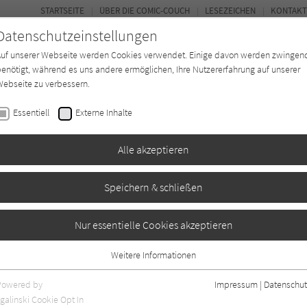
STARTSEITE
ÜBER DIE COMIC-COUCH
LESEZEICHEN
KONTAKT
Datenschutzeinstellungen
Auf unserer Webseite werden Cookies verwendet. Einige davon werden zwingen
enötigt, während es uns andere ermöglichen, Ihre Nutzererfahrung auf unserer
ebseite zu verbessern.
FORUM
Essentiell
Externe Inhalte
*in
Texter*in
Verlage
Magazin
Alle akzeptieren
Speichern & schließen
rix auf Korsika
Nur essentielle Cookies akzeptieren
Weitere Informationen
Essentiell
Essentielle Cookies werden für grundlegende Funktionen der Webseite
Powered by
Impressum
|
Datenschut
benötigt. Dadurch ist gewährleistet, dass die Webseite einwandfrei
galinski Cookie Opt In