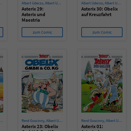
Albert Uderzo
,
Albert Uderzo
Albert Uderzo
,
Albert Uderzo
Asterix 29:
Asterix 30: Obelix
Asterix und
auf Kreuzfahrt
Maestria
zum Comic
zum Comic
René Goscinny
,
Albert Uderzo
René Goscinny
,
Albert Uderzo
Asterix 23: Obelix
Asterix 01: