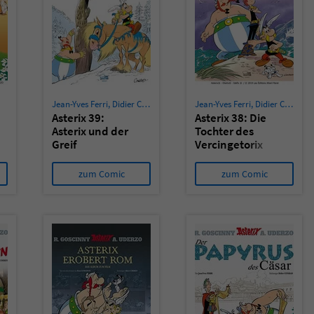
überprüfen.
Jean-Yves Ferri
,
Didier Conrad
Jean-Yves Ferri
,
Didier Conrad
Asterix 39:
Asterix 38: Die
Asterix und der
Tochter des
Greif
Vercingetorix
zum Comic
zum Comic