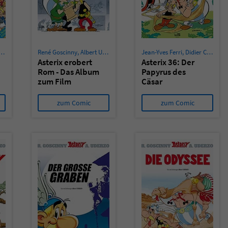
René Goscinny
,
Albert Uderzo
Jean-Yves Ferri
,
Didier Conrad
Asterix erobert
Asterix 36: Der
Rom - Das Album
Papyrus des
zum Film
Cäsar
zum Comic
zum Comic