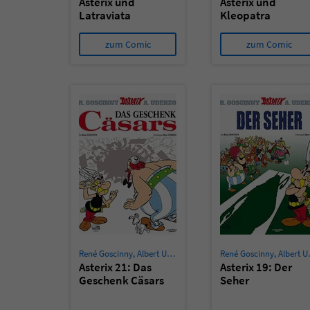
Asterix und
Asterix und
Latraviata
Kleopatra
zum Comic
zum Comic
René Goscinny
,
Albert Uderzo
René Goscinny
,
Albert Uderzo
Asterix 21: Das
Asterix 19: Der
Geschenk Cäsars
Seher