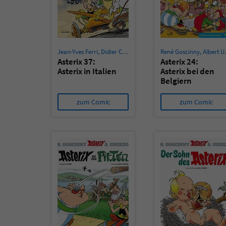
Jean-Yves Ferri
,
Didier Conrad
René Goscinny
,
Albert Uderzo
Asterix 37:
Asterix 24:
Asterix in Italien
Asterix bei den
Belgiern
(Limitierte
Sonderausgabe)
zum Comic
zum Comic