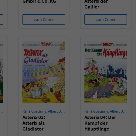
GmbH & Co. KG
Asterix der
Gallier
zum Comic
zum Comic
René Goscinny
,
Albert Uderzo
René Goscinny
,
Albert Uderzo
Asterix 03:
Asterix 04: Der
Asterix als
Kampf der
Gladiator
Häuptlinge