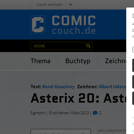
Couch wechseln
b
W
Thema
Buchtyp
Zeichner
Text:
René Goscinny
Zeichner:
Albert Uderzo
Asterix 20: Aste
Egmont
Erschienen: März 2013
2
s
oder unterstütze Deinen