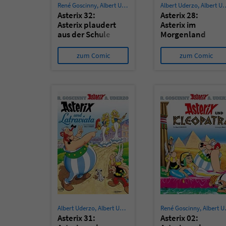
René Goscinny
,
Albert Uderzo
,
Albert Uderzo
Albert Uderzo
,
Albert Uderzo
Asterix 32:
Asterix 28:
Asterix plaudert
Asterix im
aus der Schule
Morgenland
zum Comic
zum Comic
Albert Uderzo
,
Albert Uderzo
René Goscinny
,
Albert Uderzo
Asterix 31:
Asterix 02: