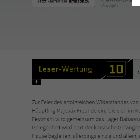
Jetzt kaufen bei
Buchhändler vor Ort
(Anzeige*)
10
Leser
-Wertung
1
Zur Feier des erfolgreichen Widerstandes von V
Häuptling Majestix Freunde ein, 'die sich im
Festmahl wird gemeinsam das Lager Babaorum f
Gelegenheit wird dort der korsische Gefangen
Hause begleiten, allerdings einzig und allei