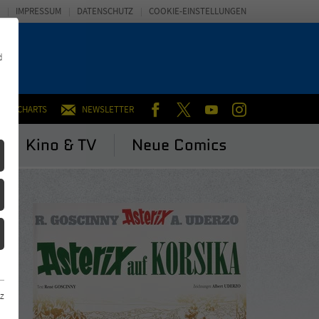
IMPRESSUM
DATENSCHUTZ
COOKIE-EINSTELLUNGEN
d
FACEBOOK
TWITTER
YOUTUBE
INSTAGRAM
CHARTS
NEWSLETTER
Kino & TV
Neue Comics
z