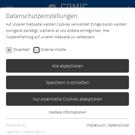
Navigation
Datenschutzeinstellungen
Couch
wechse
Auf unserer Webseite werden Cookies verwendet. Einige davon werden
Forum
Charts
Newsletter
SUCHE
zwingend benötigt, während es uns andere ermöglichen, Ihre
Nutzererfahrung auf unserer Webseite zu verbessern.
Comic-Couch.de
Texter*in
Peyo
Essentiell
Externe Inhalte
Peyo
Alle akzeptieren
Sortierung:
Speichern & schließen
Standard
Nur essentielle Cookies akzeptieren
Alle Themen anzeigen
Weitere Informationen
Essentiell
Alle Kategorien anzeigen
Essentielle Cookies werden für grundlegende Funktionen der
Powered by
Impressum
|
Datenschutz
Webseite benötigt. Dadurch ist gewährleistet, dass die Webseite
nur rezensierte Titel anzeigen
sgalinski Cookie Opt In