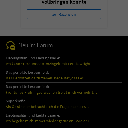
vollbringen konnte
zur Rezension
Neu im Forum
Lieblingsfilm und Lieblingsserie:
Ich kann Surrounded/Umzingelt mit Letitia Wright…
Das perfekte Leseumfeld:
Das Herbstzeitlos zu ziehen, bedeutet, dass es…
Das perfekte Leseumfeld:
Fröhliches Frühlingserwachen treibt mich vermehrt…
Superkräfte:
Als Geistheiler betrachte ich die Frage nach der…
Lieblingsfilm und Lieblingsserie:
Ich begebe mich immer wieder gerne an Bord der…