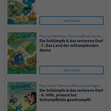
Sicherheitscode des Kontaktformulars zu
überprüfen.
zum Comic
Peyo
,
Luc Parthoens
,
Thierry Culliford
,
Laurent Cagniat
Die Schlümpfe & das verlorene Dorf
- 7. Das Land der schlumpfenden
Steine
zum Comic
Peyo
,
Falzar
,
Thierry Culliford
,
Laurent Cagniat
,
Peyo
Die Schlümpfe & das verlorene Dorf
- 8. Hilfe, jemand hat
Schlumpfblüte geschrumpft!