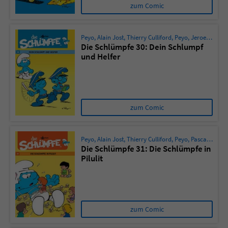
zum Comic
Peyo
,
Alain Jost
,
Thierry Culliford
,
Peyo
,
Jeroen de Coninck
Die Schlümpfe 30: Dein Schlumpf
und Helfer
zum Comic
Peyo
,
Alain Jost
,
Thierry Culliford
,
Peyo
,
Pascal Garray
Die Schlümpfe 31: Die Schlümpfe in
Pilulit
zum Comic