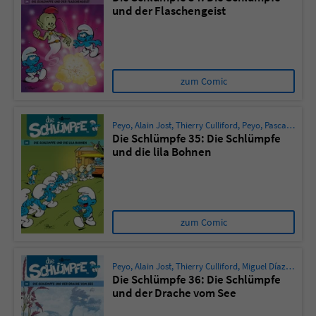
und der Flaschengeist
zum Comic
Peyo
,
Alain Jost
,
Thierry Culliford
,
Peyo
,
Pascal Garray
Die Schlümpfe 35: Die Schlümpfe
und die lila Bohnen
zum Comic
Peyo
,
Alain Jost
,
Thierry Culliford
,
Miguel Díaz Vizoso
Die Schlümpfe 36: Die Schlümpfe
und der Drache vom See