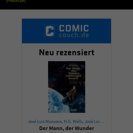
(PMelittaM)
Neu rezensiert
José Luis Munuera
,
H.G. Wells
,
José Luis Munuera
Der Mann, der Wunder