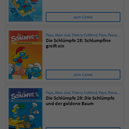
zum Comic
Peyo
,
Alain Jost
,
Thierry Culliford
,
Peyo
,
Pascal Garray
Die Schlümpfe 28: Schlumpfine
greift ein
zum Comic
Peyo
,
Alain Jost
,
Thierry Culliford
,
Peyo
,
Pascal Garray
Die Schlümpfe 29: Die Schlümpfe
und der goldene Baum