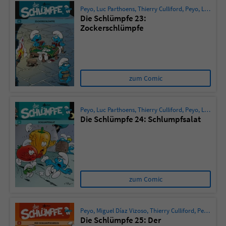
Peyo
,
Luc Parthoens
,
Thierry Culliford
,
Peyo
,
Ludo Borecki
Die Schlümpfe 23:
Zockerschlümpfe
zum Comic
Peyo
,
Luc Parthoens
,
Thierry Culliford
,
Peyo
,
Ludo Borecki
Die Schlümpfe 24: Schlumpfsalat
zum Comic
Peyo
,
Miguel Díaz Vizoso
,
Thierry Culliford
,
Peyo
,
Jero
Die Schlümpfe 25: Der