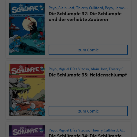
Peyo
,
Alain Jost
,
Thierry Culliford
,
Peyo
,
Jeroen de Coninck
Die Schlümpfe 32: Die Schlümpfe
und der verliebte Zauberer
zum Comic
Peyo
,
Miguel Díaz Vizoso
,
Alain Jost
,
Thierry Culliford
Die Schlümpfe 33: Heldenschlumpf
zum Comic
Peyo
,
Miguel Díaz Vizoso
,
Thierry Culliford
,
Alain Jost
Die Schlümpfe 34: Die Schlümpfe