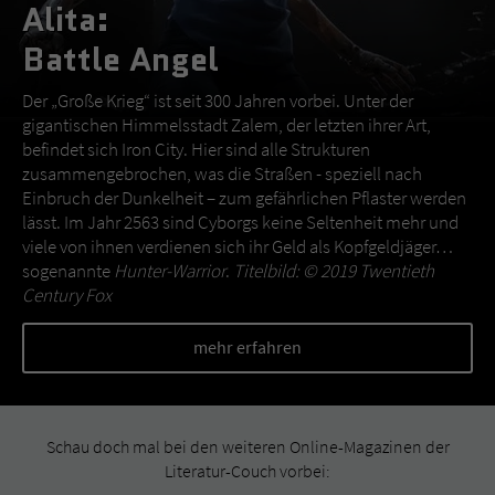
Alita:
Battle Angel
Der „Große Krieg“ ist seit 300 Jahren vorbei. Unter der
gigantischen Himmelsstadt Zalem, der letzten ihrer Art,
befindet sich Iron City. Hier sind alle Strukturen
zusammengebrochen, was die Straßen - speziell nach
Einbruch der Dunkelheit – zum gefährlichen Pflaster werden
lässt. Im Jahr 2563 sind Cyborgs keine Seltenheit mehr und
viele von ihnen verdienen sich ihr Geld als Kopfgeldjäger…
sogenannte
Hunter-Warrior
.
Titelbild: © 2019 Twentieth
Century Fox
mehr erfahren
Schau doch mal bei den weiteren Online-Magazinen der
Literatur-Couch vorbei: