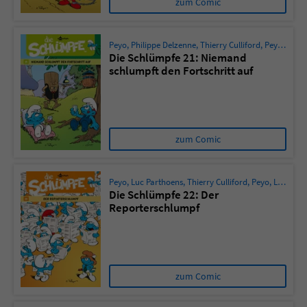
zum Comic
Peyo
,
Philippe Delzenne
,
Thierry Culliford
,
Peyo
,
Ludo 
Die Schlümpfe 21: Niemand
schlumpft den Fortschritt auf
zum Comic
Peyo
,
Luc Parthoens
,
Thierry Culliford
,
Peyo
,
Ludo Borecki
Die Schlümpfe 22: Der
Reporterschlumpf
zum Comic