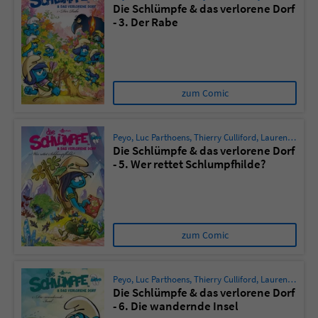
Die Schlümpfe & das verlorene Dorf
- 3. Der Rabe
Name
tx_pwcomments_ahash
Anbieter
Literatur-Couch Medien GmbH & Co. KG
zum Comic
Laufzeit
1 Jahr
Zweck
Cookie für Kommentare einzelner Buchtitel
Peyo
,
Luc Parthoens
,
Thierry Culliford
,
Laurent Cagniat
Die Schlümpfe & das verlorene Dorf
- 5. Wer rettet Schlumpfhilde?
Name
fe_typo_user
Anbieter
Literatur-Couch Medien GmbH & Co. KG
zum Comic
Laufzeit
Session
Dieses Cookie gewährleistet die
Peyo
,
Luc Parthoens
,
Thierry Culliford
,
Laurent Cagniat
Kommunikation der Webseite mit dem
Die Schlümpfe & das verlorene Dorf
- 6. Die wandernde Insel
Zweck
Benutzer. Es wird benötigt um z. B. den