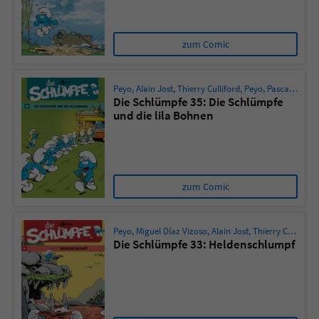
zum Comic
Peyo
,
Alain Jost
,
Thierry Culliford
,
Peyo
,
Pascal Garray
Die Schlümpfe 35: Die Schlümpfe
und die lila Bohnen
zum Comic
Peyo
,
Miguel Díaz Vizoso
,
Alain Jost
,
Thierry Culliford
Die Schlümpfe 33: Heldenschlumpf