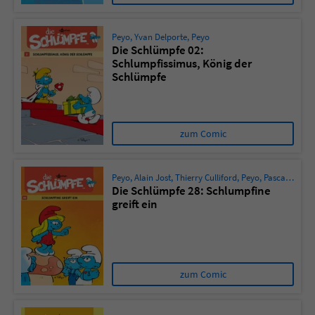
Peyo
,
Yvan Delporte
,
Peyo
Die Schlümpfe 02:
Schlumpfissimus, König der
Schlümpfe
zum Comic
Peyo
,
Alain Jost
,
Thierry Culliford
,
Peyo
,
Pascal Garray
Die Schlümpfe 28: Schlumpfine
greift ein
zum Comic