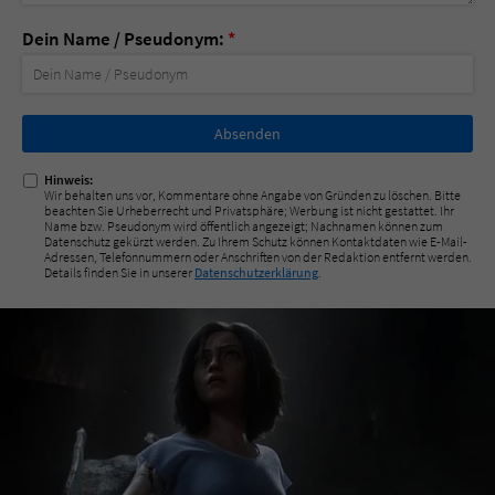
Dein Name / Pseudonym:
*
Nicht
ausfüllen!
Hinweis:
Wir behalten uns vor, Kommentare ohne Angabe von Gründen zu löschen. Bitte
beachten Sie Urheberrecht und Privatsphäre; Werbung ist nicht gestattet. Ihr
Name bzw. Pseudonym wird öffentlich angezeigt; Nachnamen können zum
Datenschutz gekürzt werden. Zu Ihrem Schutz können Kontaktdaten wie E-Mail-
Adressen, Telefonnummern oder Anschriften von der Redaktion entfernt werden.
Details finden Sie in unserer
Datenschutzerklärung
.