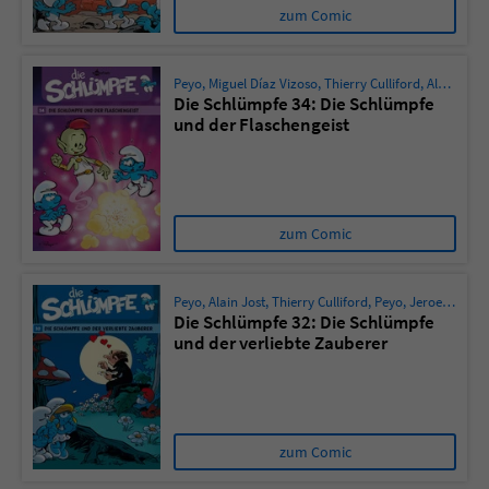
zum Comic
Peyo
,
Miguel Díaz Vizoso
,
Thierry Culliford
,
Alain Jost
Die Schlümpfe 34: Die Schlümpfe
und der Flaschengeist
zum Comic
Peyo
,
Alain Jost
,
Thierry Culliford
,
Peyo
,
Jeroen de Coninck
Die Schlümpfe 32: Die Schlümpfe
und der verliebte Zauberer
zum Comic