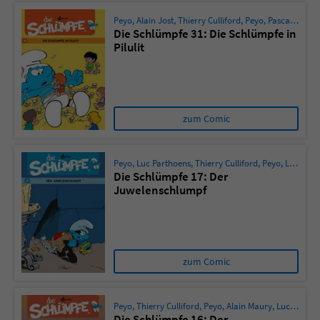
Peyo
,
Alain Jost
,
Thierry Culliford
,
Peyo
,
Pascal Garray
Die Schlümpfe 31: Die Schlümpfe in
Pilulit
zum Comic
Peyo
,
Luc Parthoens
,
Thierry Culliford
,
Peyo
,
Luc Parthoens
Die Schlümpfe 17: Der
Juwelenschlumpf
zum Comic
Peyo
,
Thierry Culliford
,
Peyo
,
Alain Maury
,
Luc Parthoens
Die Schlümpfe 16: Der