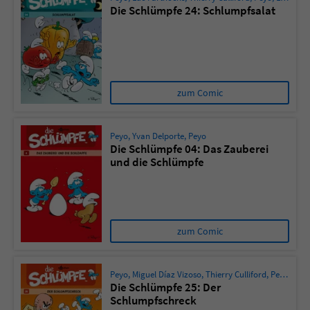
Die Schlümpfe 24: Schlumpfsalat
zum Comic
Peyo
,
Yvan Delporte
,
Peyo
Die Schlümpfe 04: Das Zauberei
und die Schlümpfe
zum Comic
Peyo
,
Miguel Díaz Vizoso
,
Thierry Culliford
,
Peyo
,
Jero
Die Schlümpfe 25: Der
Schlumpfschreck