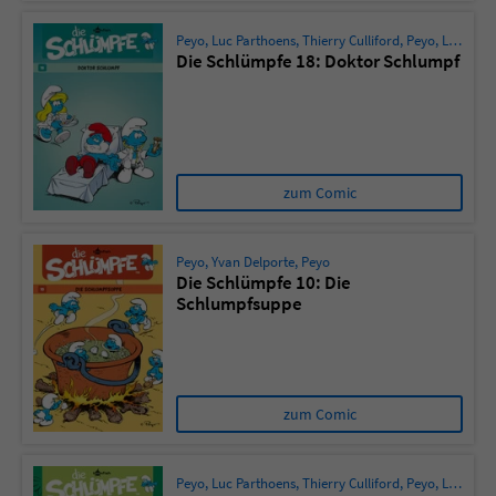
Peyo
,
Luc Parthoens
,
Thierry Culliford
,
Peyo
,
Luc Parthoens
Die Schlümpfe 18: Doktor Schlumpf
zum Comic
Peyo
,
Yvan Delporte
,
Peyo
Die Schlümpfe 10: Die
Schlumpfsuppe
zum Comic
Peyo
,
Luc Parthoens
,
Thierry Culliford
,
Peyo
,
Luc Parthoens