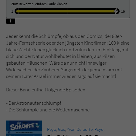
Zum Bewerten, einfach Säule klicken.
1
10
Name
tx_pwcomments_ahash
Anbieter
Literatur-Couch Medien GmbH & Co. KG
Jeder kennt die Schlümpfe, ob aus den Comics, der 80er-
Laufzeit
1 Jahr
Jahre-Fernsehserie oder den jüngsten Kinofilmen: 100 kleine
blaue Wichte leben glücklich und zufrieden, im Einklang mit
sich und der Natur wohlbehütet in kleinen, aus Pilzen
Zweck
Cookie für Kommentare einzelner Buchtitel
gebauten Häuschen. Wäre da nur nicht ihr ewiger
Widersacher, der Zauberer Gargamel, der gemeinsam mit
seinem Kater Azrael immer wieder Jagd auf sie macht!
Name
fe_typo_user
Dieser Band enthält folgende Episoden:
Anbieter
Literatur-Couch Medien GmbH & Co. KG
- Der Astronautenschlumpf
Laufzeit
Session
- Die Schlümpfe und die Wettermaschine
Dieses Cookie gewährleistet die
Kommunikation der Webseite mit dem
Peyo
,
Gos
,
Yvan Delporte
,
Peyo
,
Zweck
Benutzer. Es wird benötigt um z. B. den