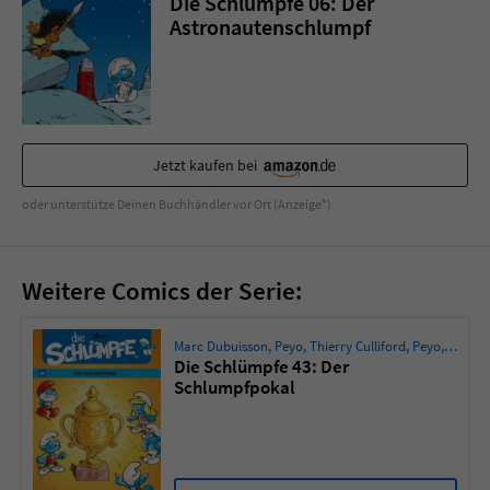
Die Schlümpfe 06: Der
Sicherheitscode des Kontaktformulars zu
Astronautenschlumpf
überprüfen.
Jetzt kaufen bei
oder unterstütze Deinen Buchhändler vor Ort (Anzeige*)
Weitere Comics der Serie:
Marc Dubuisson
,
Peyo
,
Thierry Culliford
,
Peyo
,
Ludo B
Die Schlümpfe 43: Der
Schlumpfpokal