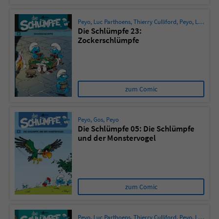
Peyo
,
Luc Parthoens
,
Thierry Culliford
,
Peyo
,
Ludo Borecki
Die Schlümpfe 23:
Zockerschlümpfe
zum Comic
Peyo
,
Gos
,
Peyo
Die Schlümpfe 05: Die Schlümpfe
und der Monstervogel
zum Comic
Peyo
,
Luc Parthoens
,
Thierry Culliford
,
Peyo
,
Ludo Borecki