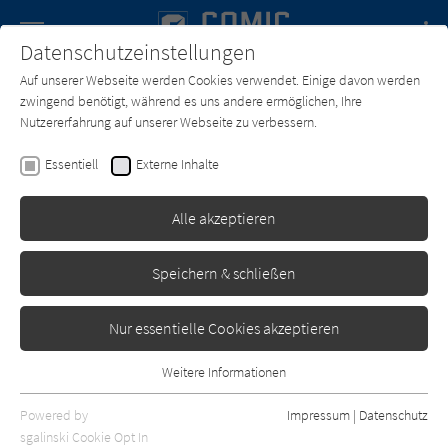
Navigation
Datenschutzeinstellungen
Couch
wechse
Auf unserer Webseite werden Cookies verwendet. Einige davon werden
Forum
Charts
Newsletter
SUCHE
zwingend benötigt, während es uns andere ermöglichen, Ihre
Nutzererfahrung auf unserer Webseite zu verbessern.
Text:
Peyo
,
Gos
,
Yvan Delporte
Zeichner:
Peyo
Essentiell
Externe Inhalte
Die Schlümpfe 06: Der
Astronautenschlumpf
Alle akzeptieren
Erschienen: August 2011
0
Speichern & schließen
Nur essentielle Cookies akzeptieren
Weitere Informationen
Essentiell
Essentielle Cookies werden für grundlegende Funktionen der
Powered by
Impressum
|
Datenschutz
Webseite benötigt. Dadurch ist gewährleistet, dass die Webseite
sgalinski Cookie Opt In