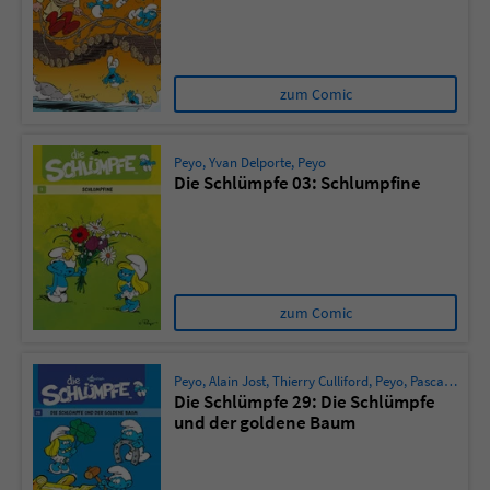
zum Comic
Peyo
,
Yvan Delporte
,
Peyo
Die Schlümpfe 03: Schlumpfine
zum Comic
Peyo
,
Alain Jost
,
Thierry Culliford
,
Peyo
,
Pascal Garray
Die Schlümpfe 29: Die Schlümpfe
und der goldene Baum