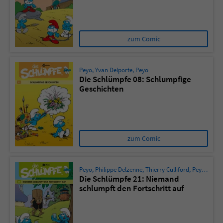
zum Comic
Peyo
,
Yvan Delporte
,
Peyo
Die Schlümpfe 08: Schlumpfige
Geschichten
zum Comic
Peyo
,
Philippe Delzenne
,
Thierry Culliford
,
Peyo
,
Ludo 
Die Schlümpfe 21: Niemand
schlumpft den Fortschritt auf