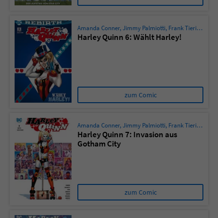
Amanda Conner
,
Jimmy Palmiotti
,
Frank Tieri
,
Mirka 
Harley Quinn 6: Wählt Harley!
zum Comic
Amanda Conner
,
Jimmy Palmiotti
,
Frank Tieri
,
Mirka 
Harley Quinn 7: Invasion aus
Gotham City
zum Comic