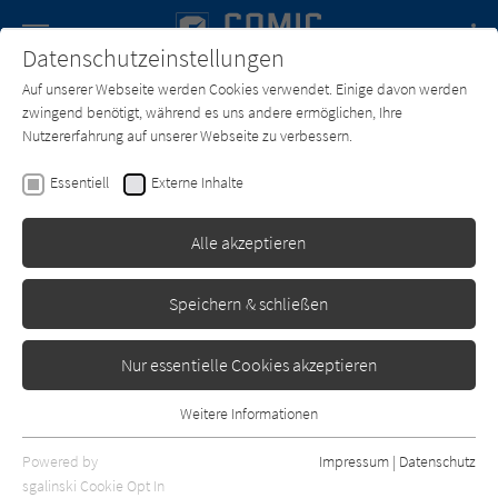
Navigation
Datenschutzeinstellungen
Couch
wechse
Auf unserer Webseite werden Cookies verwendet. Einige davon werden
Forum
Charts
Newsletter
SUCHE
zwingend benötigt, während es uns andere ermöglichen, Ihre
Nutzererfahrung auf unserer Webseite zu verbessern.
Comic-Couch.de
Zeichner*in
Mirka Andolfo
Essentiell
Externe Inhalte
Mirka Andolfo
Alle akzeptieren
Sortierung:
Speichern & schließen
Standard
Nur essentielle Cookies akzeptieren
Alle Themen anzeigen
Weitere Informationen
Essentiell
Alle Kategorien anzeigen
Essentielle Cookies werden für grundlegende Funktionen der
Powered by
Impressum
|
Datenschutz
Webseite benötigt. Dadurch ist gewährleistet, dass die Webseite
nur rezensierte Titel anzeigen
sgalinski Cookie Opt In