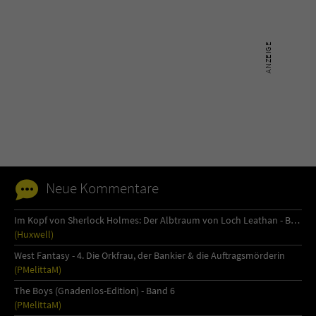
Neue Kommentare
Im Kopf von Sherlock Holmes: Der Albtraum von Loch Leathan - Buch 1
(Huxwell)
West Fantasy - 4. Die Orkfrau, der Bankier & die Auftragsmörderin
(PMelittaM)
The Boys (Gnadenlos-Edition) - Band 6
(PMelittaM)