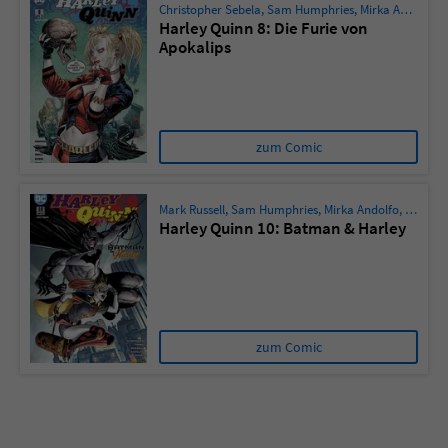
Christopher Sebela
,
Sam Humphries
,
Mirka Andolfo
,
J
Harley Quinn 8: Die Furie von
Apokalips
zum Comic
Mark Russell
,
Sam Humphries
,
Mirka Andolfo
,
John T
Harley Quinn 10: Batman & Harley
zum Comic