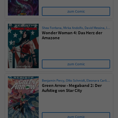
zum Comic
Shea Fontana
,
Mirka Andolfo
,
David Messina
,
Inaki Miranda
Wonder Woman 4: Das Herz der
Amazone
zum Comic
Benjamin Percy
,
Otto Schmidt
,
Eleonara Carlini
,
Mirk
Green Arrow - Megaband 2: Der
Aufstieg von Star City
zum Comic