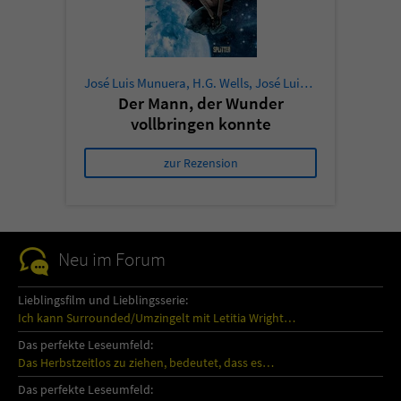
José Luis Munuera
,
H.G. Wells
,
José Luis Munuera
Der Mann, der Wunder
vollbringen konnte
zur Rezension
Neu im Forum
Lieblingsfilm und Lieblingsserie:
Ich kann Surrounded/Umzingelt mit Letitia Wright…
Das perfekte Leseumfeld:
Das Herbstzeitlos zu ziehen, bedeutet, dass es…
Das perfekte Leseumfeld: