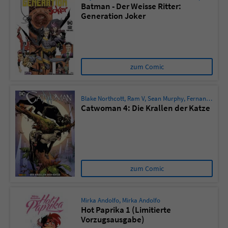
Batman - Der Weisse Ritter:
Generation Joker
Name
tx_pwcomments_ahash
Anbieter
Literatur-Couch Medien GmbH & Co. KG
zum Comic
Laufzeit
1 Jahr
Zweck
Cookie für Kommentare einzelner Buchtitel
Blake Northcott
,
Ram V
,
Sean Murphy
,
Fernando Blanco
Catwoman 4: Die Krallen der Katze
Name
fe_typo_user
Anbieter
Literatur-Couch Medien GmbH & Co. KG
zum Comic
Laufzeit
Session
Dieses Cookie gewährleistet die
Mirka Andolfo
,
Mirka Andolfo
Kommunikation der Webseite mit dem
Hot Paprika 1 (Limitierte
Vorzugsausgabe)
Zweck
Benutzer. Es wird benötigt um z. B. den