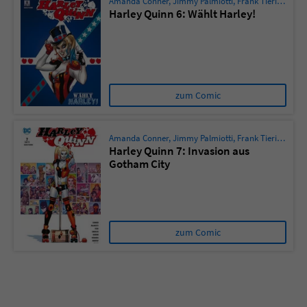
Amanda Conner
,
Jimmy Palmiotti
,
Frank Tieri
,
Mirka 
Harley Quinn 6: Wählt Harley!
zum Comic
Amanda Conner
,
Jimmy Palmiotti
,
Frank Tieri
,
Mirka 
Harley Quinn 7: Invasion aus
Gotham City
zum Comic