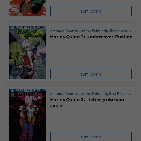
zum Comic
Amanda Conner
,
Jimmy Palmiotti
,
Chad Hardin
,
Josep
Harley Quinn 2: Undercover-Punker
zum Comic
Amanda Conner
,
Jimmy Palmiotti
,
Bret Blevins
,
Chad 
Harley Quinn 3: Liebesgrüße von
Joker
zum Comic