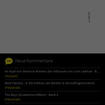
Neue Kommentare
Im Kopf von Sherlock Holmes: Der Albtraum von Loch Leathan - Buch 1
(Huxwell)
West Fantasy - 4. Die Orkfrau, der Bankier & die Auftragsmörderin
(PMelittaM)
The Boys (Gnadenlos-Edition) - Band 6
(PMelittaM)