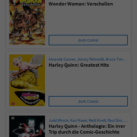
Wonder Woman: Verschollen
Name
tx_pwcomments_ahash
Anbieter
Literatur-Couch Medien GmbH & Co. KG
zum Comic
Laufzeit
1 Jahr
Zweck
Cookie für Kommentare einzelner Buchtitel
Amanda Conner
,
Jimmy Palmiotti
,
Bruce Timm
,
Bret 
Harley Quinn: Greatest Hits
Name
fe_typo_user
Anbieter
Literatur-Couch Medien GmbH & Co. KG
zum Comic
Laufzeit
Session
Dieses Cookie gewährleistet die
Judd Winick
,
Karl Kesel
,
Matt Kindt
,
Paul Dini
,
Amanda
Kommunikation der Webseite mit dem
Harley Quinn - Anthologie: Ein irrer
Trip durch die Comic-Geschichte
Zweck
Benutzer. Es wird benötigt um z. B. den