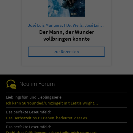
José Luis Munuera
,
H.G. Wells
,
José Luis Munuera
Der Mann, der Wunder
vollbringen konnte
zur Rezension
Neu im Forum
Lieblingsfilm und Lieblingsserie:
Ich kann Surrounded/Umzingelt mit Letitia Wright…
Das perfekte Leseumfeld:
Das Herbstzeitlos zu ziehen, bedeutet, dass es…
Das perfekte Leseumfeld:
Fröhliches Frühlingserwachen treibt mich vermehrt…