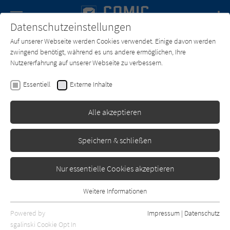
Navigation
Datenschutzeinstellungen
Couch
wechse
Auf unserer Webseite werden Cookies verwendet. Einige davon werden
Forum
Charts
Newsletter
SUCHE
zwingend benötigt, während es uns andere ermöglichen, Ihre
Nutzererfahrung auf unserer Webseite zu verbessern.
Comic-Couch.de
Texter*in
Amanda Conner
Essentiell
Externe Inhalte
Amanda Conner
Alle akzeptieren
Sortierung:
Speichern & schließen
Standard
Nur essentielle Cookies akzeptieren
Alle Themen anzeigen
Weitere Informationen
Essentiell
Alle Kategorien anzeigen
Essentielle Cookies werden für grundlegende Funktionen der
Powered by
Impressum
|
Datenschutz
Webseite benötigt. Dadurch ist gewährleistet, dass die Webseite
nur rezensierte Titel anzeigen
sgalinski Cookie Opt In