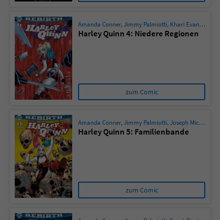
Amanda Conner
,
Jimmy Palmiotti
,
Khari Evans
,
Josep
Harley Quinn 4: Niedere Regionen
zum Comic
Amanda Conner
,
Jimmy Palmiotti
,
Joseph Michael Linsner
Harley Quinn 5: Familienbande
zum Comic