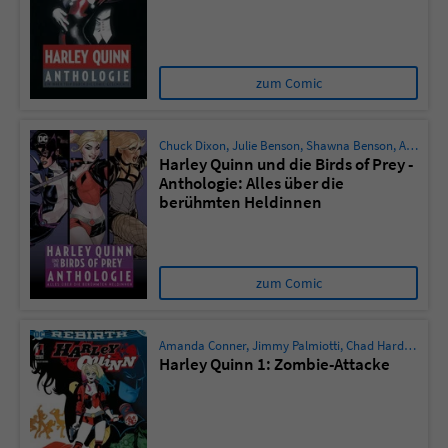
Sicherheitscode des Kontaktformulars zu
überprüfen.
zum Comic
Chuck Dixon
,
Julie Benson
,
Shawna Benson
,
Amanda Conner
Harley Quinn und die Birds of Prey -
Anthologie: Alles über die
berühmten Heldinnen
zum Comic
Amanda Conner
,
Jimmy Palmiotti
,
Chad Hardin
,
Josep
Harley Quinn 1: Zombie-Attacke