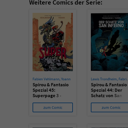
Weitere Comics der Serie:
Fabien Vehlmann
,
Yoann
Lewis Trondheim
,
Fabrice Tarrin
Spirou & Fantasio
Spirou & Fantasio
Spezial 45:
Spezial 44: Der
Superpage 3 -
Schatz von San
Die Gaia-
Inferno
Strategie
zum Comic
zum Comic