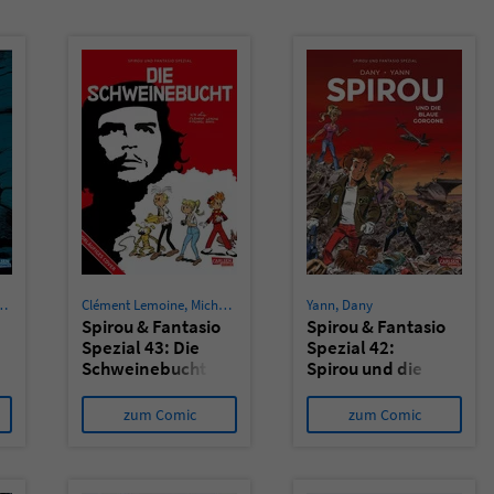
Clément Lemoine
,
Michaël Baril
,
Elric Dufau
Yann
,
Dany
Spirou & Fantasio
Spirou & Fantasio
Spezial 43: Die
Spezial 42:
Schweinebucht
Spirou und die
blaue Gorgone
zum Comic
zum Comic