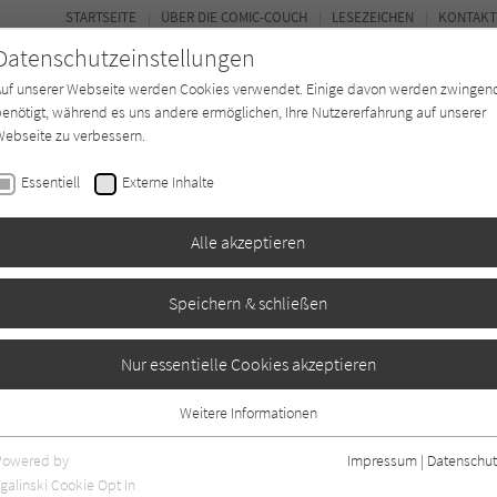
STARTSEITE
ÜBER DIE COMIC-COUCH
LESEZEICHEN
KONTAKT
Datenschutzeinstellungen
Auf unserer Webseite werden Cookies verwendet. Einige davon werden zwingen
enötigt, während es uns andere ermöglichen, Ihre Nutzererfahrung auf unserer
ebseite zu verbessern.
FORUM
Essentiell
Externe Inhalte
*in
Texter*in
Verlage
Magazin
Alle akzeptieren
Speichern & schließen
o Spezial 40: Tulpen
Nur essentielle Cookies akzeptieren
Weitere Informationen
Essentiell
Essentielle Cookies werden für grundlegende Funktionen der Webseite
Powered by
Impressum
|
Datenschut
benötigt. Dadurch ist gewährleistet, dass die Webseite einwandfrei
galinski Cookie Opt In