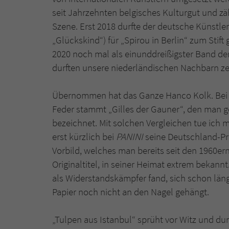
seit Jahrzehnten belgisches Kulturgut und z
Szene. Erst 2018 durfte der deutsche Künstle
„Glückskind“) für „Spirou in Berlin“ zum Stift
2020 noch mal als einunddreißigster Band der
durften unsere niederländischen Nachbarn zei
Übernommen hat das Ganze Hanco Kolk. Bei W
Feder stammt „Gilles der Gauner“, den man g
bezeichnet. Mit solchen Vergleichen tue ich 
erst kürzlich bei
PANINI
seine Deutschland-Pr
Vorbild, welches man bereits seit den 1960ern 
Originaltitel, in seiner Heimat extrem bekann
als Widerstandskämpfer fand, sich schon läng
Papier noch nicht an den Nagel gehängt.
„Tulpen aus Istanbul“ sprüht vor Witz und dur