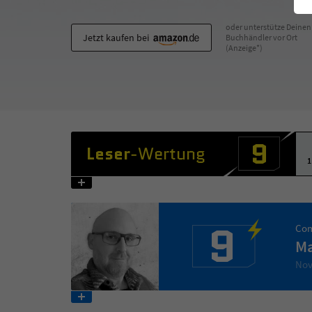
oder unterstütze Deinen
Jetzt kaufen bei
Buchhändler vor Ort
(Anzeige*)
9
Leser
-Wertung
1
9
Com
Ma
Nov