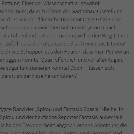
überprüfen.
f Rettung. Einer der Wissenschaftler erwähnt
machen muss, da er zu Ehren der Gartenbauausstellung
 wird. So wie der flämische Diplomat Ogier Ghislain de
Geschenk vom osmanischen Sultan Süleyman I) nach
 als Tulpenland bekannt machte, will er den Weg 1:1 mit
 Zufall, dass die Tulpenzwiebel sich einst aus Istanbul
s gleich wie Schuppen aus den Haaren, dass man Petrow an
muggeln könnte. Quasi öffentlich und vor aller Augen.
 sie sogar funktionieren könnte! Doch… lassen sich
h derart an der Nase herumführen?
rzigste Band der „Spirou und Fantasio Spezial“-Reihe. In
e Spirou und der hektische Reporter Fantasio außerhalb
 die beiden Freunde meist abgeschlossene Abenteuer, die
en. Eine große Ehre, denn „Spirou und Fantasio“ sind