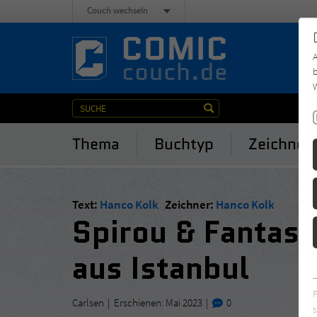
Couch wechseln
b
W
Thema
Buchtyp
Zeichner
Text:
Hanco Kolk
Zeichner:
Hanco Kolk
Spirou & Fantasi
aus Istanbul
Carlsen
Erschienen: Mai 2023
0
s