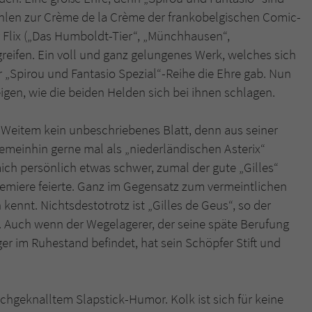
ählen zur Crème de la Crème der frankobelgischen Comic-
r Flix („Das Humboldt-Tier“, „Münchhausen“,
 greifen. Ein voll und ganz gelungenes Werk, welches sich
 „Spirou und Fantasio Spezial“-Reihe die Ehre gab. Nun
gen, wie die beiden Helden sich bei ihnen schlagen.
eitem kein unbeschriebenes Blatt, denn aus seiner
emeinhin gerne mal als „niederländischen Asterix“
mich persönlich etwas schwer, zumal der gute „Gilles“
emiere feierte. Ganz im Gegensatz zum vermeintlichen
kennt. Nichtsdestotrotz ist „Gilles de Geus“, so der
t. Auch wenn der Wegelagerer, der seine späte Berufung
er im Ruhestand befindet, hat sein Schöpfer Stift und
chgeknalltem Slapstick-Humor. Kolk ist sich für keine