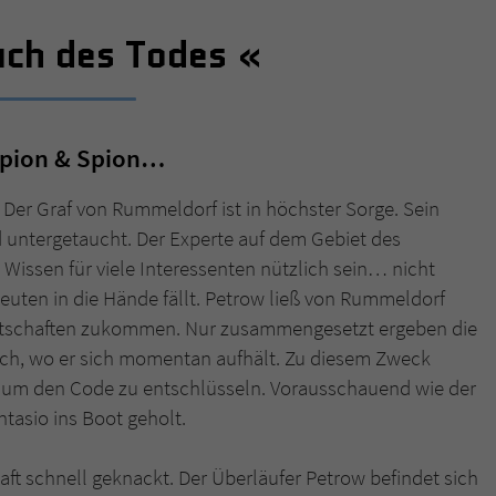
uch des Todes
Name
tx_pwcomments_ahash
Anbieter
Literatur-Couch Medien GmbH & Co. KG
Spion & Spion…
Laufzeit
1 Jahr
Zweck
Cookie für Kommentare einzelner Buchtitel
Der Graf von Rummeldorf ist in höchster Sorge. Sein
d untergetaucht. Der Experte auf dem Gebiet des
Wissen für viele Interessenten nützlich sein… nicht
Name
fe_typo_user
uten in die Hände fällt. Petrow ließ von Rummeldorf
Botschaften zukommen. Nur zusammengesetzt ergeben die
Anbieter
Literatur-Couch Medien GmbH & Co. KG
ch, wo er sich momentan aufhält. Zu diesem Zweck
Laufzeit
Session
m, um den Code zu entschlüsseln. Vorausschauend wie der
ntasio ins Boot geholt.
Dieses Cookie gewährleistet die Kommunikation der
Webseite mit dem Benutzer. Es wird benötigt um z. B.
Zweck
aft schnell geknackt. Der Überläufer Petrow befindet sich
den Sicherheitscode des Kontaktformulars zu