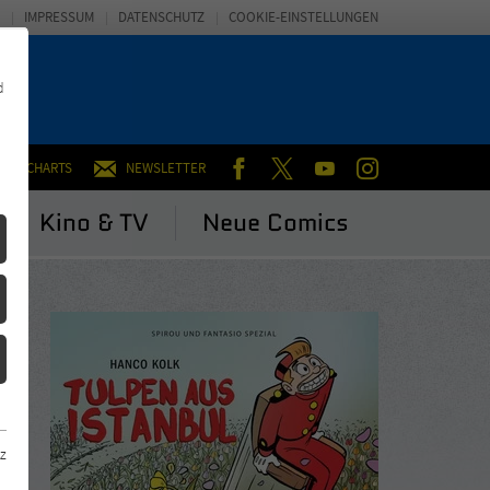
IMPRESSUM
DATENSCHUTZ
COOKIE-EINSTELLUNGEN
d
FACEBOOK
TWITTER
YOUTUBE
INSTAGRAM
CHARTS
NEWSLETTER
Kino & TV
Neue Comics
z