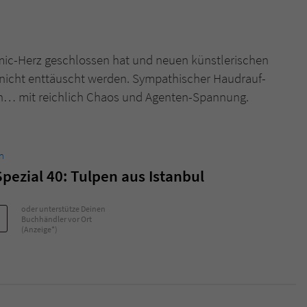
mic-Herz geschlossen hat und neuen künstlerischen
nicht enttäuscht werden. Sympathischer Haudrauf-
gen… mit reichlich Chaos und Agenten-Spannung.
n
pezial 40: Tulpen aus Istanbul
oder unterstütze Deinen
Buchhändler vor Ort
(Anzeige*)