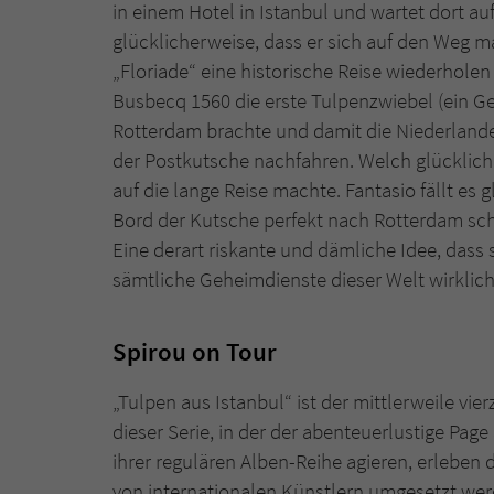
in einem Hotel in Istanbul und wartet dort au
glücklicherweise, dass er sich auf den Weg 
„Floriade“ eine historische Reise wiederholen
Busbecq 1560 die erste Tulpenzwiebel (ein 
Rotterdam brachte und damit die Niederlande
der Postkutsche nachfahren. Welch glücklicher
auf die lange Reise machte. Fantasio fällt e
Bord der Kutsche perfekt nach Rotterdam sch
Eine derart riskante und dämliche Idee, dass
sämtliche Geheimdienste dieser Welt wirklic
Spirou on Tour
„Tulpen aus Istanbul“ ist der mittlerweile vie
dieser Serie, in der der abenteuerlustige Pag
ihrer regulären Alben-Reihe agieren, erleben
von internationalen Künstlern umgesetzt werd