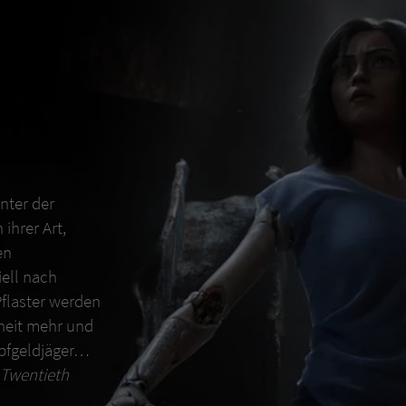
Unter der
ihrer Art,
en
ell nach
Pflaster werden
nheit mehr und
opfgeldjäger…
9 Twentieth