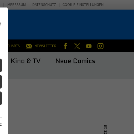
IMPRESSUM
DATENSCHUTZ
COOKIE-EINSTELLUNGEN
d
FACEBOOK
TWITTER
YOUTUBE
INSTAGRAM
CHARTS
NEWSLETTER
Kino & TV
Neue Comics
z