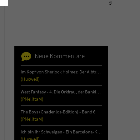
Neue Kommentare
Im Kopf von Sherlock Holmes: Der Albtraum von Loch Leathan - Buch 1
(Huxwell)
West Fantasy - 4. Die Orkfrau, der Bankier & die Auftragsmörderin
(PMelittaM)
The Boys (Gnadenlos-Edition) - Band 6
(PMelittaM)
Ich bin ihr Schweigen - Ein Barcelona-Krimi (1)
(Huxwell)