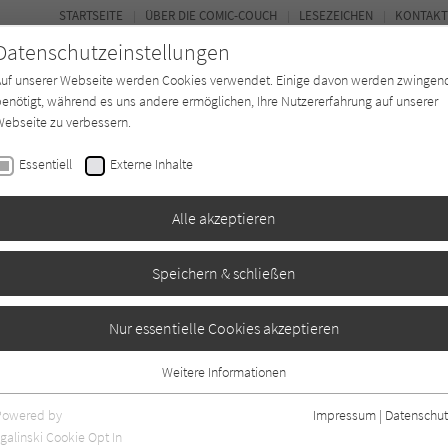
STARTSEITE
ÜBER DIE COMIC-COUCH
LESEZEICHEN
KONTAKT
Datenschutzeinstellungen
Auf unserer Webseite werden Cookies verwendet. Einige davon werden zwingen
enötigt, während es uns andere ermöglichen, Ihre Nutzererfahrung auf unserer
ebseite zu verbessern.
FORUM
Essentiell
Externe Inhalte
*in
Texter*in
Verlage
Magazin
Alle akzeptieren
Speichern & schließen
e
Nur essentielle Cookies akzeptieren
Weitere Informationen
Essentiell
Essentielle Cookies werden für grundlegende Funktionen der Webseite
Powered by
Impressum
|
Datenschut
benötigt. Dadurch ist gewährleistet, dass die Webseite einwandfrei
nur rezensierte Titel anzeigen
galinski Cookie Opt In