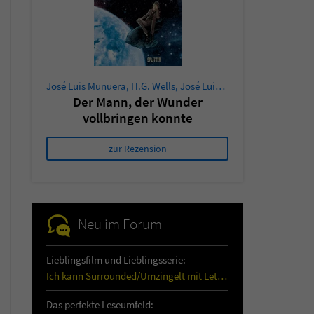
José Luis Munuera
,
H.G. Wells
,
José Luis Munuera
Der Mann, der Wunder
vollbringen konnte
zur Rezension
Neu im Forum
Lieblingsfilm und Lieblingsserie:
Ich kann Surrounded/Umzingelt mit Letitia Wright…
Das perfekte Leseumfeld: