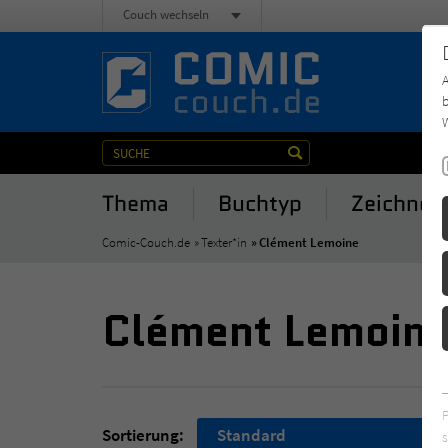
Couch wechseln
b
W
Thema
Buchtyp
Zeichner
Comic-Couch.de
Texter*in
Clément Lemoine
Clément Lemoin
Sortierung:
Standard
s