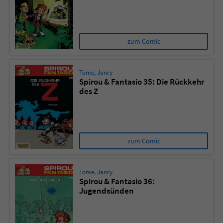
Sicherheitscode des Kontaktformulars zu
überprüfen.
zum Comic
Tome
,
Janry
Spirou & Fantasio 35: Die Rückkehr
des Z
zum Comic
Tome
,
Janry
Spirou & Fantasio 36:
Jugendsünden