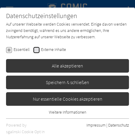
Navigation
Datenschutzeinstellungen
Couch
wechse
Auf unserer Webseite werden Cookies verwendet. Einige davon werden
Forum
Charts
Newsletter
SUCHE
zwingend benötigt, während es uns andere ermöglichen, Ihre
Nutzererfahrung auf unserer Webseite zu verbessern.
Comic-Couch.de
Texter*in
Tome
Essentiell
Externe Inhalte
Tome
Alle akzeptieren
Sortierung:
Speichern & schließen
Standard
Nur essentielle Cookies akzeptieren
Alle Themen anzeigen
Weitere Informationen
Essentiell
Alle Kategorien anzeigen
Essentielle Cookies werden für grundlegende Funktionen der
Powered by
Impressum
|
Datenschutz
Webseite benötigt. Dadurch ist gewährleistet, dass die Webseite
nur rezensierte Titel anzeigen
sgalinski Cookie Opt In