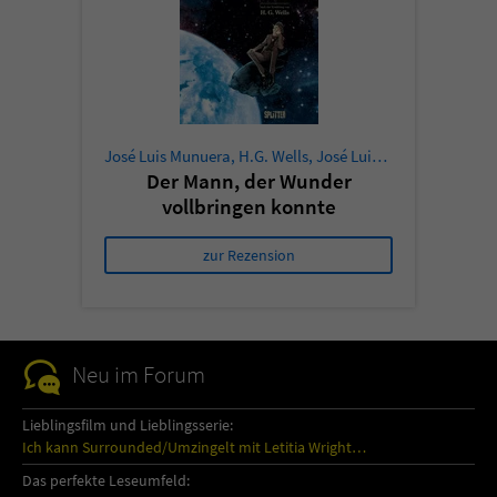
José Luis Munuera
,
H.G. Wells
,
José Luis Munuera
Der Mann, der Wunder
vollbringen konnte
zur Rezension
Neu im Forum
Lieblingsfilm und Lieblingsserie:
Ich kann Surrounded/Umzingelt mit Letitia Wright…
Das perfekte Leseumfeld: