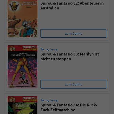
Spirou & Fantasio 32: Abenteuer in
Australien
Name
tx_pwcomments_ahash
Anbieter
Literatur-Couch Medien GmbH & Co. KG
zum Comic
Laufzeit
1 Jahr
Zweck
Cookie für Kommentare einzelner Buchtitel
Tome
,
Janry
Spirou & Fantasio 33: Marilyn ist
nicht zu stoppen
Name
fe_typo_user
Anbieter
Literatur-Couch Medien GmbH & Co. KG
zum Comic
Laufzeit
Session
Dieses Cookie gewährleistet die
Tome
,
Janry
Kommunikation der Webseite mit dem
Spirou & Fantasio 34: Die Ruck-
Zuck-Zeitmaschine
Zweck
Benutzer. Es wird benötigt um z. B. den