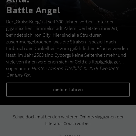
Battle Angel
Der „Große Krieg“ ist seit 300 Jahren vorbei. Unter der
gigantischen Himmelsstadt Zalem, der letzten ihrer Art,
befindet sich Iron City. Hier sind alle Strukturen
zusammengebrochen, was die Straßen - speziell nach
Einbruch der Dunkelheit – zum gefährlichen Pflaster werden
lässt. Im Jahr 2563 sind Cyborgs keine Seltenheit mehr und
viele von ihnen verdienen sich ihr Geld als Kopfgeldjäger…
sogenannte
Hunter-Warrior
.
Titelbild: © 2019 Twentieth
Century Fox
mehr erfahren
Schau doch mal bei den weiteren Online-Magazinen der
Literatur-Couch vorbei: