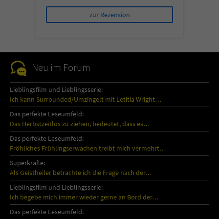
zur Rezension
Neu im Forum
Lieblingsfilm und Lieblingsserie:
Ich kann Surrounded/Umzingelt mit Letitia Wright…
Das perfekte Leseumfeld:
Das Herbstzeitlos zu ziehen, bedeutet, dass es…
Das perfekte Leseumfeld:
Fröhliches Frühlingserwachen treibt mich vermehrt…
Superkräfte:
Als Geistheiler betrachte ich die Frage nach der…
Lieblingsfilm und Lieblingsserie:
Ich begebe mich immer wieder gerne an Bord der…
Das perfekte Leseumfeld: