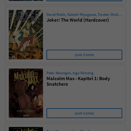
David Rubín
,
Satoshi Miyagawa
,
Torsten Sträter
,
Geof
Joker: The World (Hardcover)
zum Comic
Peter Mennigen
,
Ingo Römling
Malcolm Max - Kapitel 1: Body
Snatchers
zum Comic