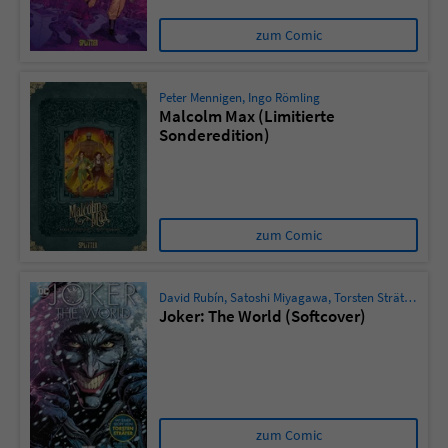
zum Comic
Peter Mennigen
,
Ingo Römling
Malcolm Max (Limitierte
Sonderedition)
zum Comic
David Rubín
,
Satoshi Miyagawa
,
Torsten Sträter
,
Geof
Joker: The World (Softcover)
zum Comic