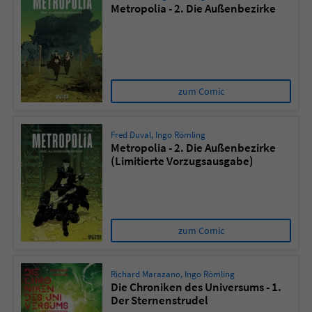
Metropolia - 2. Die Außenbezirke
Name
tx_pwcomments_ahash
Anbieter
Literatur-Couch Medien GmbH & Co. KG
zum Comic
Laufzeit
1 Jahr
Zweck
Cookie für Kommentare einzelner Buchtitel
Fred Duval
,
Ingo Römling
Metropolia - 2. Die Außenbezirke
(Limitierte Vorzugsausgabe)
Name
fe_typo_user
Anbieter
Literatur-Couch Medien GmbH & Co. KG
zum Comic
Laufzeit
Session
Dieses Cookie gewährleistet die
Richard Marazano
,
Ingo Römling
Kommunikation der Webseite mit dem
Die Chroniken des Universums - 1.
Der Sternenstrudel
Zweck
Benutzer. Es wird benötigt um z. B. den