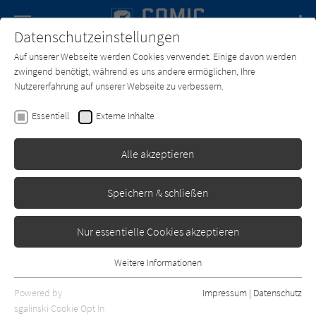
Navigation
Datenschutzeinstellungen
Couch
wechse
Auf unserer Webseite werden Cookies verwendet. Einige davon werden
Forum
Charts
Newsletter
SUCHE
zwingend benötigt, während es uns andere ermöglichen, Ihre
Nutzererfahrung auf unserer Webseite zu verbessern.
Comic-Couch.de
Zeichner*in
Ingo Römling
Essentiell
Externe Inhalte
Ingo Römling
Alle akzeptieren
Sortierung:
Speichern & schließen
Standard
Nur essentielle Cookies akzeptieren
Alle Themen anzeigen
Weitere Informationen
Essentiell
Alle Kategorien anzeigen
Essentielle Cookies werden für grundlegende Funktionen der
Powered by
Impressum
|
Datenschutz
Webseite benötigt. Dadurch ist gewährleistet, dass die Webseite
nur rezensierte Titel anzeigen
sgalinski Cookie Opt In