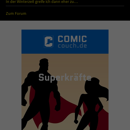
In der Winterzeit greife ich dann eher zu…
Zum Forum
Superkräfte