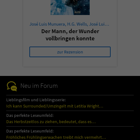
José Luis Munuera
,
H.G. Wells
,
José Luis Munuera
Der Mann, der Wunder
vollbringen konnte
zur Rezension
Neu im Forum
Lieblingsfilm und Lieblingsserie:
Ich kann Surrounded/Umzingelt mit Letitia Wright…
Das perfekte Leseumfeld:
Das Herbstzeitlos zu ziehen, bedeutet, dass es…
Das perfekte Leseumfeld:
Fröhliches Frühlingserwachen treibt mich vermehrt…