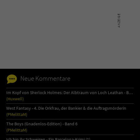
Sicherheitscode des Kontaktformulars zu
überprüfen.
Neue Kommentare
Im Kopf von Sherlock Holmes: Der Albtraum von Loch Leathan - Buch 1
(Huxwell)
West Fantasy - 4. Die Orkfrau, der Bankier & die Auftragsmörderin
(PMelittaM)
The Boys (Gnadenlos-Edition) - Band 6
(PMelittaM)
Ich bin ihr Schweigen - Ein Barcelona-Krimi (1)