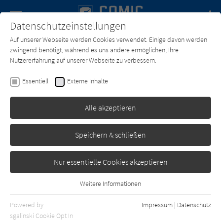
Navigation
Datenschutzeinstellungen
Couch
wechse
Auf unserer Webseite werden Cookies verwendet. Einige davon werden
Forum
Charts
Newsletter
SUCHE
zwingend benötigt, während es uns andere ermöglichen, Ihre
Nutzererfahrung auf unserer Webseite zu verbessern.
Comic-Couch.de
Zeichner*in
Paolo Bacilieri
Essentiell
Externe Inhalte
Paolo Bacilieri
Alle akzeptieren
Sortierung:
Speichern & schließen
Standard
Nur essentielle Cookies akzeptieren
Alle Themen anzeigen
Weitere Informationen
Essentiell
Alle Kategorien anzeigen
Essentielle Cookies werden für grundlegende Funktionen der
Powered by
Impressum
|
Datenschutz
Webseite benötigt. Dadurch ist gewährleistet, dass die Webseite
nur rezensierte Titel anzeigen
sgalinski Cookie Opt In