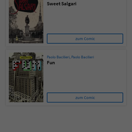
Sweet Salgari
Name
tx_pwcomments_ahash
Anbieter
Literatur-Couch Medien GmbH & Co. KG
zum Comic
Laufzeit
1 Jahr
Zweck
Cookie für Kommentare einzelner Buchtitel
Paolo Bacilieri
,
Paolo Bacilieri
Fun
Name
fe_typo_user
Anbieter
Literatur-Couch Medien GmbH & Co. KG
zum Comic
Laufzeit
Session
Dieses Cookie gewährleistet die
Kommunikation der Webseite mit dem
Zweck
Benutzer. Es wird benötigt um z. B. den