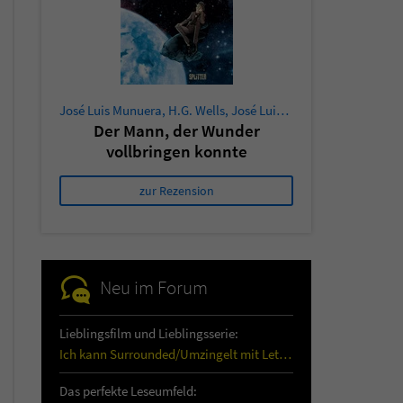
José Luis Munuera
,
H.G. Wells
,
José Luis Munuera
Der Mann, der Wunder
vollbringen konnte
zur Rezension
Neu im Forum
Lieblingsfilm und Lieblingsserie:
Ich kann Surrounded/Umzingelt mit Letitia Wright…
Das perfekte Leseumfeld: