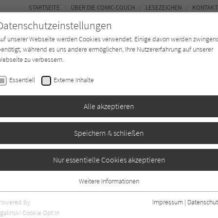
STARTSEITE
ÜBER DIE COMIC-COUCH
LESEZEICHEN
KONTAKT
Datenschutzeinstellungen
Auf unserer Webseite werden Cookies verwendet. Einige davon werden zwingen
enötigt, während es uns andere ermöglichen, Ihre Nutzererfahrung auf unserer
ebseite zu verbessern.
FORUM
Essentiell
Externe Inhalte
*in
Texter*in
Verlage
Magazin
Alle akzeptieren
Speichern & schließen
Nur essentielle Cookies akzeptieren
Weitere Informationen
Essentiell
Essentielle Cookies werden für grundlegende Funktionen der Webseite
Powered by
Impressum
|
Datenschut
benötigt. Dadurch ist gewährleistet, dass die Webseite einwandfrei
nur rezensierte Titel anzeigen
galinski Cookie Opt In