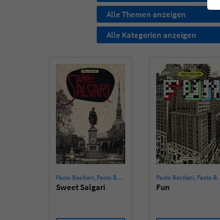
Alle Themen anzeigen
Alle Kategorien anzeigen
Paolo Bacilieri
,
Paolo Bacilieri
Paolo Bacilieri
,
Paolo Bacilieri
Sweet Salgari
Fun