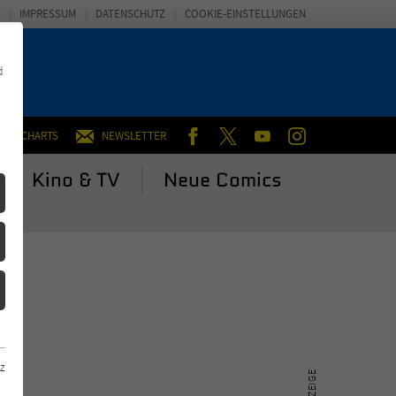
IMPRESSUM
DATENSCHUTZ
COOKIE-EINSTELLUNGEN
d
FACEBOOK
TWITTER
YOUTUBE
INSTAGRAM
CHARTS
NEWSLETTER
Kino & TV
Neue Comics
z