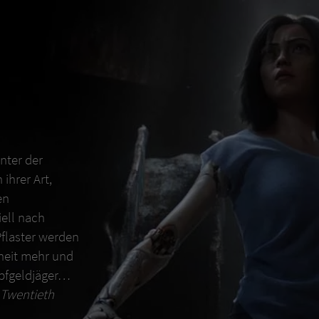
Unter der
ihrer Art,
en
ell nach
Pflaster werden
nheit mehr und
opfgeldjäger…
9 Twentieth