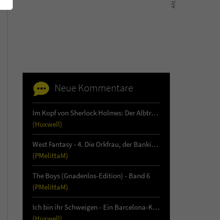
Neue Kommentare
Im Kopf von Sherlock Holmes: Der Albtraum von Loch Leathan - Buch 1
(Huxwell)
West Fantasy - 4. Die Orkfrau, der Bankier & die Auftragsmörderin
(PMelittaM)
The Boys (Gnadenlos-Edition) - Band 6
(PMelittaM)
Ich bin ihr Schweigen - Ein Barcelona-Krimi (1)
(Huxwell)