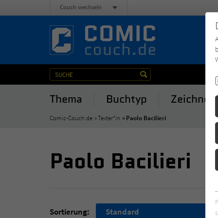
Couch wechseln
b
W
Thema
Buchtyp
Zeichner
Comic-Couch.de
Texter*in
Paolo Bacilieri
Paolo Bacilieri
Sortierung:
Standard
s