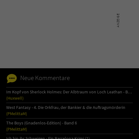
Sicherheitscode des Kontaktformulars zu
überprüfen.
Neue Kommentare
Im Kopf von Sherlock Holmes: Der Albtraum von Loch Leathan - Buch 1
(Huxwell)
West Fantasy - 4. Die Orkfrau, der Bankier & die Auftragsmörderin
(PMelittaM)
The Boys (Gnadenlos-Edition) - Band 6
(PMelittaM)
Ich bin ihr Schweigen - Ein Barcelona-Krimi (1)