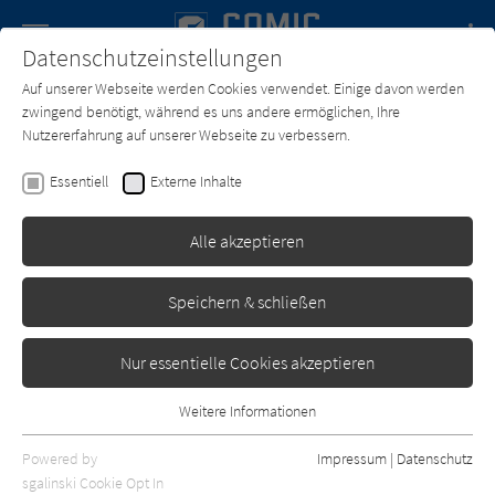
Navigation
Datenschutzeinstellungen
Couch
wechse
Auf unserer Webseite werden Cookies verwendet. Einige davon werden
Forum
Charts
Newsletter
SUCHE
zwingend benötigt, während es uns andere ermöglichen, Ihre
Nutzererfahrung auf unserer Webseite zu verbessern.
Comic-Couch.de
Texter*in
Joe Harris
Essentiell
Externe Inhalte
Joe Harris
Alle akzeptieren
Sortierung:
Speichern & schließen
Standard
Nur essentielle Cookies akzeptieren
Alle Themen anzeigen
Weitere Informationen
Essentiell
Alle Kategorien anzeigen
Essentielle Cookies werden für grundlegende Funktionen der
Powered by
Impressum
|
Datenschutz
Webseite benötigt. Dadurch ist gewährleistet, dass die Webseite
nur rezensierte Titel anzeigen
sgalinski Cookie Opt In