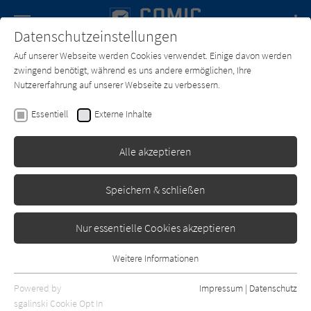
Navigation
Datenschutzeinstellungen
Couch
wechse
Auf unserer Webseite werden Cookies verwendet. Einige davon werden
Forum
Charts
Newsletter
SUCHE
zwingend benötigt, während es uns andere ermöglichen, Ihre
Nutzererfahrung auf unserer Webseite zu verbessern.
Comic-Couch.de
Texter*in
Brian Augustyn
Essentiell
Externe Inhalte
Brian Augustyn
Alle akzeptieren
Sortierung:
Speichern & schließen
Standard
Nur essentielle Cookies akzeptieren
Alle Themen anzeigen
Weitere Informationen
Essentiell
Alle Kategorien anzeigen
Essentielle Cookies werden für grundlegende Funktionen der
Powered by
Impressum
|
Datenschutz
Webseite benötigt. Dadurch ist gewährleistet, dass die Webseite
nur rezensierte Titel anzeigen
sgalinski Cookie Opt In