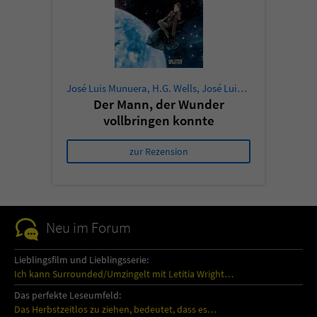
José Luis Munuera
,
H.G. Wells
,
José Luis Munuera
Der Mann, der Wunder
vollbringen konnte
zur Rezension
Neu im Forum
Lieblingsfilm und Lieblingsserie:
Ich kann Surrounded/Umzingelt mit Letitia Wright…
Das perfekte Leseumfeld:
Das Herbstzeitlos zu ziehen, bedeutet, dass es…