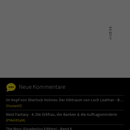
Name
tx_pwcomments_ahash
Anbieter
Literatur-Couch Medien GmbH & Co. KG
Laufzeit
1 Jahr
Zweck
Cookie für Kommentare einzelner Buchtitel
Name
fe_typo_user
Neue Kommentare
Anbieter
Literatur-Couch Medien GmbH & Co. KG
Laufzeit
Session
Im Kopf von Sherlock Holmes: Der Albtraum von Loch Leathan - Buch 1
(Huxwell)
Dieses Cookie gewährleistet die
West Fantasy - 4. Die Orkfrau, der Bankier & die Auftragsmörderin
Kommunikation der Webseite mit dem
(PMelittaM)
Zweck
Benutzer. Es wird benötigt um z. B. den
The Boys (Gnadenlos-Edition) - Band 6