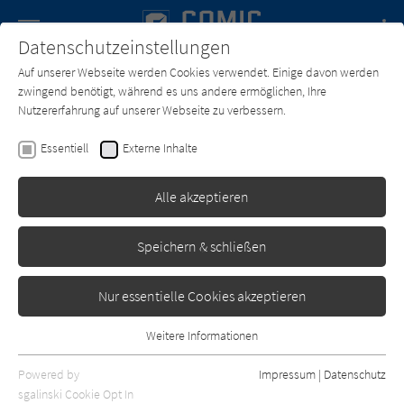
Navigation
Datenschutzeinstellungen
Couch
wechse
Auf unserer Webseite werden Cookies verwendet. Einige davon werden
Forum
Charts
Newsletter
SUCHE
zwingend benötigt, während es uns andere ermöglichen, Ihre
Nutzererfahrung auf unserer Webseite zu verbessern.
Text:
Brian Augustyn
,
Humberto Ramos
Zeichner:
Humberto
Essentiell
Externe Inhalte
Ramos
Crimson Collection - Band 1
Alle akzeptieren
(von 2)
Speichern & schließen
Panini
Erschienen: Oktober 2017
0
Nur essentielle Cookies akzeptieren
Weitere Informationen
Essentiell
Essentielle Cookies werden für grundlegende Funktionen der
Powered by
Impressum
|
Datenschutz
Webseite benötigt. Dadurch ist gewährleistet, dass die Webseite
sgalinski Cookie Opt In