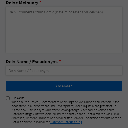
Deine Meinung:
*
Dein Name / Pseudonym:
*
Nicht
ausfüllen!
Hinweis:
Wir behalten uns vor, Kommentare ohne Angabe von Gründen zu löschen. Bitte
beachten Sie Urheberrecht und Privatsphäre; Werbung ist nicht gestattet. Ihr
Name bzw. Pseudonym wird öffentlich angezeigt; Nachnamen können zum
Datenschutz gekürzt werden. Zu Ihrem Schutz können Kontaktdaten wie E-Mail-
Adressen, Telefonnummern oder Anschriften von der Redaktion entfernt werden.
Details finden Sie in unserer
Datenschutzerklärung
.