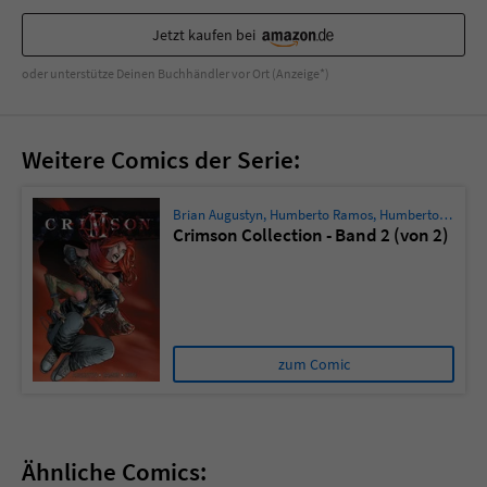
Sicherheitscode des Kontaktformulars zu
überprüfen.
Jetzt kaufen bei
oder unterstütze Deinen Buchhändler vor Ort (Anzeige*)
Weitere Comics der Serie:
Brian Augustyn
,
Humberto Ramos
,
Humberto Ramos
Crimson Collection - Band 2 (von 2)
zum Comic
Ähnliche Comics: