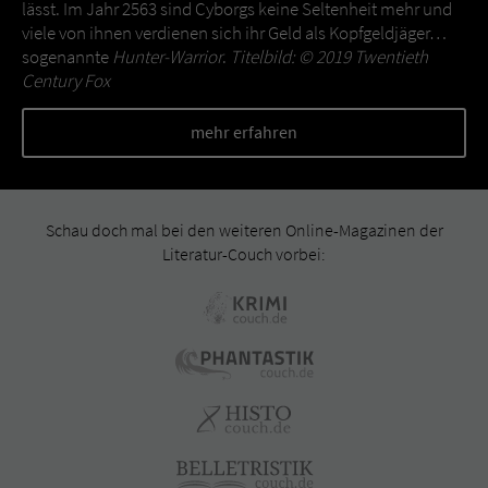
lässt. Im Jahr 2563 sind Cyborgs keine Seltenheit mehr und
viele von ihnen verdienen sich ihr Geld als Kopfgeldjäger…
sogenannte
Hunter-Warrior
.
Titelbild: © 2019 Twentieth
Century Fox
mehr erfahren
Schau doch mal bei den weiteren Online-Magazinen der
Literatur-Couch vorbei: