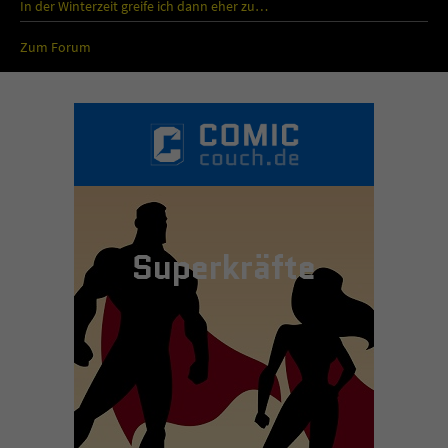
In der Winterzeit greife ich dann eher zu…
Zum Forum
Superkräfte