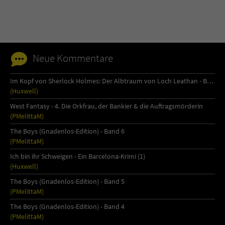
Name
tx_pwcomments_ahash
Anbieter
Literatur-Couch Medien GmbH & Co. KG
Neue Kommentare
Laufzeit
1 Jahr
Im Kopf von Sherlock Holmes: Der Albtraum von Loch Leathan - Buch 1
(Huxwell)
Zweck
Cookie für Kommentare einzelner Buchtitel
West Fantasy - 4. Die Orkfrau, der Bankier & die Auftragsmörderin
(PMelittaM)
Name
fe_typo_user
The Boys (Gnadenlos-Edition) - Band 6
(PMelittaM)
Anbieter
Literatur-Couch Medien GmbH & Co. KG
Ich bin ihr Schweigen - Ein Barcelona-Krimi (1)
(Huxwell)
Laufzeit
Session
The Boys (Gnadenlos-Edition) - Band 5
(PMelittaM)
Dieses Cookie gewährleistet die
Kommunikation der Webseite mit dem
The Boys (Gnadenlos-Edition) - Band 4
Zweck
Benutzer. Es wird benötigt um z. B. den
(PMelittaM)