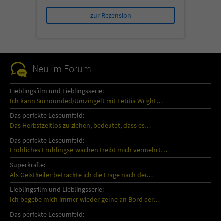
zur Rezension
Neu im Forum
Lieblingsfilm und Lieblingsserie:
Ich kann Surrounded/Umzingelt mit Letitia Wright…
Das perfekte Leseumfeld:
Das Herbstzeitlos zu ziehen, bedeutet, dass es…
Das perfekte Leseumfeld:
Fröhliches Frühlingserwachen treibt mich vermehrt…
Superkräfte:
Als Geistheiler betrachte ich die Frage nach der…
Lieblingsfilm und Lieblingsserie:
Ich begebe mich immer wieder gerne an Bord der…
Das perfekte Leseumfeld: