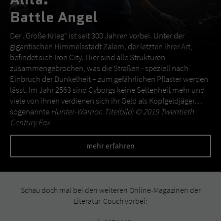
Battle Angel
Der „Große Krieg“ ist seit 300 Jahren vorbei. Unter der
gigantischen Himmelsstadt Zalem, der letzten ihrer Art,
befindet sich Iron City. Hier sind alle Strukturen
zusammengebrochen, was die Straßen - speziell nach
Einbruch der Dunkelheit – zum gefährlichen Pflaster werden
lässt. Im Jahr 2563 sind Cyborgs keine Seltenheit mehr und
viele von ihnen verdienen sich ihr Geld als Kopfgeldjäger…
sogenannte
Hunter-Warrior
.
Titelbild: © 2019 Twentieth
Century Fox
mehr erfahren
Schau doch mal bei den weiteren Online-Magazinen der
Literatur-Couch vorbei: