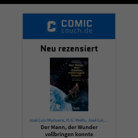
Sicherheitscode des Kontaktformulars zu
überprüfen.
Neu rezensiert
José Luis Munuera
,
H.G. Wells
,
José Luis Munuera
Der Mann, der Wunder
vollbringen konnte