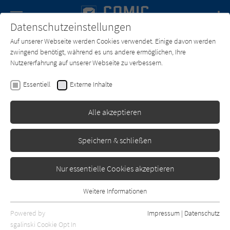
Navigation
Datenschutzeinstellungen
Couch
wechse
Auf unserer Webseite werden Cookies verwendet. Einige davon werden
Forum
Charts
Newsletter
SUCHE
zwingend benötigt, während es uns andere ermöglichen, Ihre
Nutzererfahrung auf unserer Webseite zu verbessern.
Comic-Couch.de
Zeichner*in
GeyseR
Essentiell
Externe Inhalte
GeyseR
Alle akzeptieren
Sortierung:
Speichern & schließen
Standard
Nur essentielle Cookies akzeptieren
Alle Themen anzeigen
Weitere Informationen
Essentiell
Alle Kategorien anzeigen
Essentielle Cookies werden für grundlegende Funktionen der
Powered by
Impressum
|
Datenschutz
Webseite benötigt. Dadurch ist gewährleistet, dass die Webseite
nur rezensierte Titel anzeigen
sgalinski Cookie Opt In