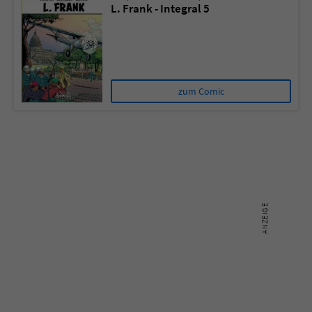
L. Frank - Integral 5
Name
tx_pwcomments_ahash
Anbieter
Literatur-Couch Medien GmbH & Co. KG
zum Comic
Laufzeit
1 Jahr
Zweck
Cookie für Kommentare einzelner Buchtitel
Name
fe_typo_user
Anbieter
Literatur-Couch Medien GmbH & Co. KG
Laufzeit
Session
Dieses Cookie gewährleistet die
Kommunikation der Webseite mit dem
Zweck
Benutzer. Es wird benötigt um z. B. den