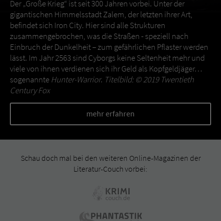
Der „Große Krieg“ ist seit 300 Jahren vorbei. Unter der
gigantischen Himmelsstadt Zalem, der letzten ihrer Art,
befindet sich Iron City. Hier sind alle Strukturen
zusammengebrochen, was die Straßen - speziell nach
Einbruch der Dunkelheit – zum gefährlichen Pflaster werden
lässt. Im Jahr 2563 sind Cyborgs keine Seltenheit mehr und
viele von ihnen verdienen sich ihr Geld als Kopfgeldjäger…
sogenannte
Hunter-Warrior
.
Titelbild: © 2019 Twentieth
Century Fox
mehr erfahren
Schau doch mal bei den weiteren Online-Magazinen der
Literatur-Couch vorbei: