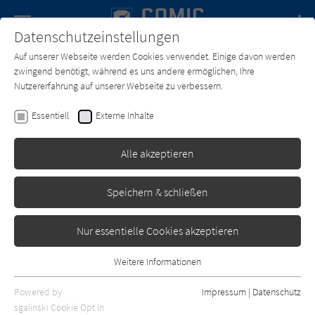
Navigation
Datenschutzeinstellungen
Couch
wechse
Auf unserer Webseite werden Cookies verwendet. Einige davon werden
Forum
Charts
Newsletter
SUCHE
zwingend benötigt, während es uns andere ermöglichen, Ihre
Nutzererfahrung auf unserer Webseite zu verbessern.
Comic-Couch.de
Zeichner*in
Gilles Chaillet
Essentiell
Externe Inhalte
Gilles Chaillet
Alle akzeptieren
Sortierung:
Speichern & schließen
Standard
Nur essentielle Cookies akzeptieren
Alle Themen anzeigen
Weitere Informationen
Essentiell
Alle Kategorien anzeigen
Essentielle Cookies werden für grundlegende Funktionen der
Powered by
Impressum
|
Datenschutz
Webseite benötigt. Dadurch ist gewährleistet, dass die Webseite
nur rezensierte Titel anzeigen
sgalinski Cookie Opt In