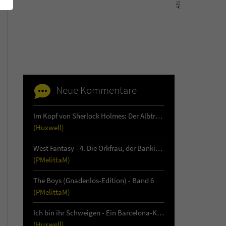
Neue Kommentare
Im Kopf von Sherlock Holmes: Der Albtraum von Loch Leathan - Buch 1
(Huxwell)
West Fantasy - 4. Die Orkfrau, der Bankier & die Auftragsmörderin
(PMelittaM)
The Boys (Gnadenlos-Edition) - Band 6
Scot Eaton
(PMelittaM)
Ich bin ihr Schweigen - Ein Barcelona-Krimi (1)
(Huxwell)