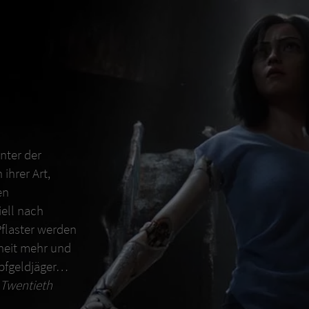
Unter der
ihrer Art,
en
ell nach
Pflaster werden
nheit mehr und
opfgeldjäger…
9 Twentieth