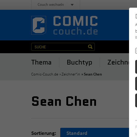
Couch wechseln
b
W
Thema
Buchtyp
Zeichner
Comic-Couch.de
Zeichner*in
Sean Chen
Sean Chen
Sortierung:
Standard
s