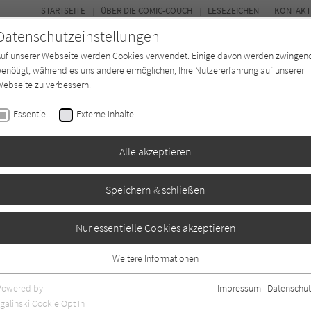
STARTSEITE
ÜBER DIE COMIC-COUCH
LESEZEICHEN
KONTAKT
Datenschutzeinstellungen
Auf unserer Webseite werden Cookies verwendet. Einige davon werden zwingen
enötigt, während es uns andere ermöglichen, Ihre Nutzererfahrung auf unserer
ebseite zu verbessern.
FORUM
Essentiell
Externe Inhalte
*in
Texter*in
Verlage
Magazin
Alle akzeptieren
Speichern & schließen
Nur essentielle Cookies akzeptieren
Weitere Informationen
Essentiell
Essentielle Cookies werden für grundlegende Funktionen der Webseite
Powered by
Impressum
|
Datenschut
benötigt. Dadurch ist gewährleistet, dass die Webseite einwandfrei
nur rezensierte Titel anzeigen
galinski Cookie Opt In