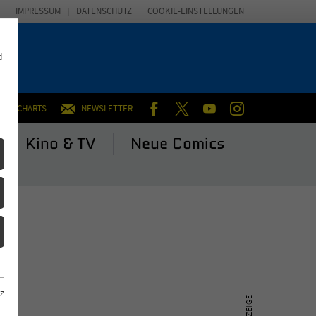
IMPRESSUM
DATENSCHUTZ
COOKIE-EINSTELLUNGEN
d
FACEBOOK
TWITTER
YOUTUBE
INSTAGRAM
CHARTS
NEWSLETTER
Kino & TV
Neue Comics
z