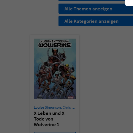
Alle Themen anzeigen
Alle Kategorien anzeigen
Louise Simonson
,
Chris Claremont
,
Benjamin Percy
,
Sean Che
X Leben und X
Tode von
Wolverine 1