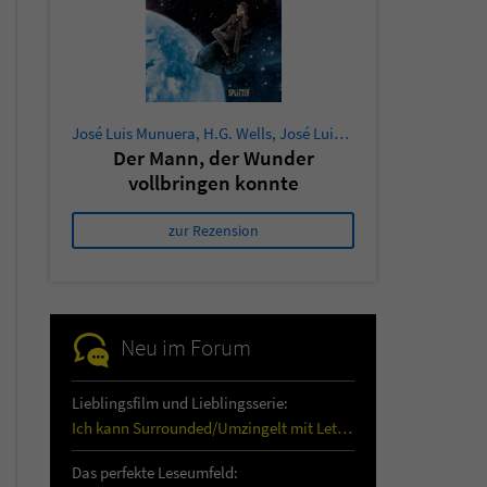
José Luis Munuera
,
H.G. Wells
,
José Luis Munuera
Der Mann, der Wunder
vollbringen konnte
zur Rezension
Neu im Forum
Lieblingsfilm und Lieblingsserie:
Ich kann Surrounded/Umzingelt mit Letitia Wright…
Das perfekte Leseumfeld: