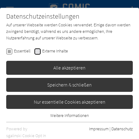
Navigation
Datenschutzeinstellungen
Couch
wechse
Auf unserer Webseite werden Cookies verwendet. Einige davon werden
Forum
Charts
Newsletter
SUCHE
zwingend benötigt, während es uns andere ermöglichen, Ihre
Nutzererfahrung auf unserer Webseite zu verbessern.
Text:
Lewis Trondheim
Zeichner:
Lewis Trondheim
Essentiell
Externe Inhalte
Ralph Azham 5: Das Land
der blauen Dämonen
Alle akzeptieren
Reprodukt
Erschienen: Mai 2015
0
Speichern & schließen
Nur essentielle Cookies akzeptieren
Weitere Informationen
Essentiell
Essentielle Cookies werden für grundlegende Funktionen der
Powered by
Impressum
|
Datenschutz
Webseite benötigt. Dadurch ist gewährleistet, dass die Webseite
sgalinski Cookie Opt In