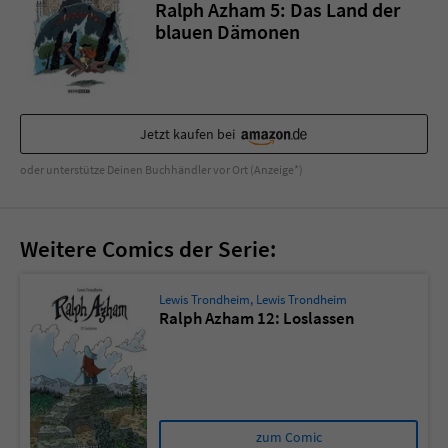
Sicherheitscode des Kontaktformulars zu
Ralph Azham 5: Das Land der
überprüfen.
blauen Dämonen
Jetzt kaufen bei
oder unterstütze Deinen Buchhändler vor Ort (Anzeige*)
Weitere Comics der Serie:
Lewis Trondheim
,
Lewis Trondheim
Ralph Azham 12: Loslassen
zum Comic