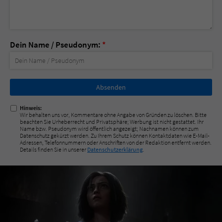
Dein Name / Pseudonym:
*
Nicht
ausfüllen!
Hinweis:
Wir behalten uns vor, Kommentare ohne Angabe von Gründen zu löschen. Bitte
beachten Sie Urheberrecht und Privatsphäre; Werbung ist nicht gestattet. Ihr
Name bzw. Pseudonym wird öffentlich angezeigt; Nachnamen können zum
Datenschutz gekürzt werden. Zu Ihrem Schutz können Kontaktdaten wie E-Mail-
Adressen, Telefonnummern oder Anschriften von der Redaktion entfernt werden.
Details finden Sie in unserer
Datenschutzerklärung
.