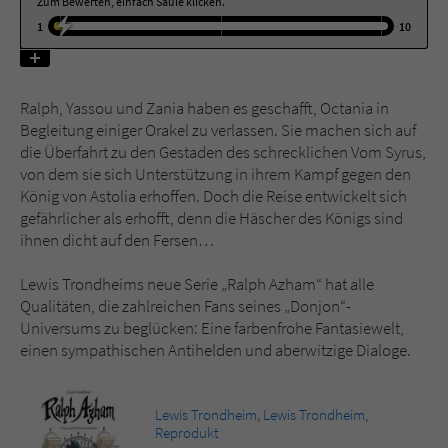
Zum Bewerten, einfach Säule klicken.
1
10
Name
tx_pwcomments_ahash
Anbieter
Literatur-Couch Medien GmbH & Co. KG
Ralph, Yassou und Zania haben es geschafft, Octania in
Begleitung einiger Orakel zu verlassen. Sie machen sich auf
Laufzeit
1 Jahr
die Überfahrt zu den Gestaden des schrecklichen Vom Syrus,
von dem sie sich Unterstützung in ihrem Kampf gegen den
Zweck
Cookie für Kommentare einzelner Buchtitel
König von Astolia erhoffen. Doch die Reise entwickelt sich
gefährlicher als erhofft, denn die Häscher des Königs sind
ihnen dicht auf den Fersen…
Name
fe_typo_user
Lewis Trondheims neue Serie „Ralph Azham“ hat alle
Anbieter
Literatur-Couch Medien GmbH & Co. KG
Qualitäten, die zahlreichen Fans seines „Donjon“-
Universums zu beglücken: Eine farbenfrohe Fantasiewelt,
Laufzeit
Session
einen sympathischen Antihelden und aberwitzige Dialoge.
Dieses Cookie gewährleistet die
Kommunikation der Webseite mit dem
Lewis Trondheim
,
Lewis Trondheim
,
Zweck
Benutzer. Es wird benötigt um z. B. den
Reprodukt