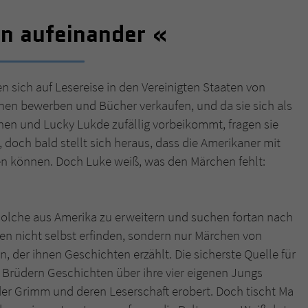
en aufeinander
Name
tx_pwcomments_ahash
Anbieter
Literatur-Couch Medien GmbH & Co. KG
 sich auf Lesereise in den Vereinigten Staaten von
Laufzeit
1 Jahr
en bewerben und Bücher verkaufen, und da sie sich als
en und Lucky Lukde zufällig vorbeikommt, fragen sie
Zweck
Cookie für Kommentare einzelner Buchtitel
, doch bald stellt sich heraus, dass die Amerikaner mit
n können. Doch Luke weiß, was den Märchen fehlt:
Name
fe_typo_user
Anbieter
Literatur-Couch Medien GmbH & Co. KG
solche aus Amerika zu erweitern und suchen fortan nach
en nicht selbst erfinden, sondern nur Märchen von
Laufzeit
Session
 der ihnen Geschichten erzählt. Die sicherste Quelle für
Dieses Cookie gewährleistet die Kommunikation der
 Brüdern Geschichten über ihre vier eigenen Jungs
Webseite mit dem Benutzer. Es wird benötigt um z. B.
Zweck
der Grimm und deren Leserschaft erobert. Doch tischt Ma
den Sicherheitscode des Kontaktformulars zu