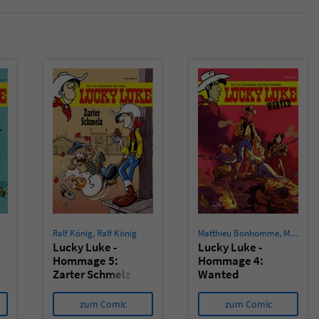
Ralf König
,
Ralf König
Matthieu Bonhomme
,
Matthieu Bonhomme
Lucky Luke -
Lucky Luke -
Hommage 5:
Hommage 4:
Zarter Schmelz
Wanted
zum Comic
zum Comic