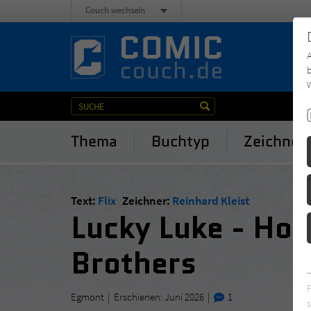
Couch wechseln
b
W
Thema
Buchtyp
Zeichner
Text:
Flix
Zeichner:
Reinhard Kleist
Lucky Luke - Ho
Brothers
Egmont
Erschienen: Juni 2026
1
s