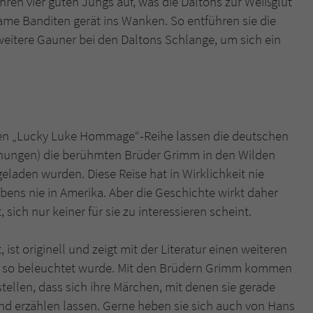
ren vier guten Jungs auf, was die Daltons zur Weißglut
überprüfen.
usame Banditen gerät ins Wanken. So entführen sie die
itere Gauner bei den Daltons Schlange, um sich ein
den „Lucky Luke Hommage“-Reihe lassen die deutschen
ichnungen) die berühmten Brüder Grimm in den Wilden
geladen wurden. Diese Reise hat in Wirklichkeit nie
bens nie in Amerika. Aber die Geschichte wirkt daher
sich nur keiner für sie zu interessieren scheint.
, ist originell und zeigt mit der Literatur einen weiteren
ht so beleuchtet wurde. Mit den Brüdern Grimm kommen
tellen, dass sich ihre Märchen, mit denen sie gerade
nd erzählen lassen. Gerne heben sie sich auch von Hans