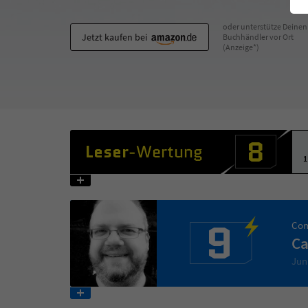
oder unterstütze Deinen
Jetzt kaufen bei
Buchhändler vor Ort
(Anzeige*)
8
Leser
-Wertung
1
9
Com
Ca
Jun