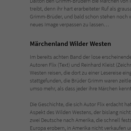
Dalton den Grimm-Brüdern die Märchen von ih
treibt, denn ihr hart erarbeiteter Ruf als gra
Grimm-Brüder, und bald schon stehen noch we
neues Image verpassen zu lassen…
Märchenland Wilder Westen
Im bereits achten Band der lose erscheinen
Autoren Flix (Text) und Reinhard Kleist (Ze
Westen reisen, die dort zu einer Lesereise ein
stattgefunden, die Brüder Grimm waren zeitle
umso mehr, als dass jeder ihre Märchen kennt, 
Die Geschichte, die sich Autor Flix erdacht hat
Aspekt des Wilden Westens, der bislang nic
zwei Deutsche nach Amerika, die schnell fests
Europa erobern, in Amerika nicht verkaufen u