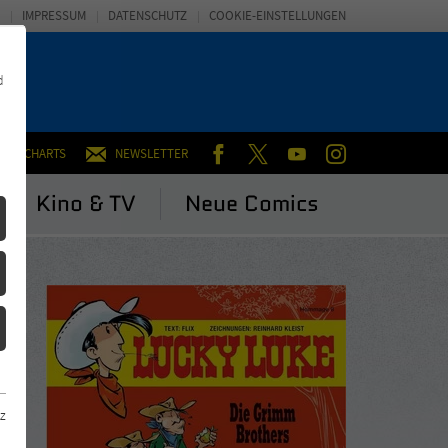
IMPRESSUM
DATENSCHUTZ
COOKIE-EINSTELLUNGEN
d
FACEBOOK
TWITTER
YOUTUBE
INSTAGRAM
CHARTS
NEWSLETTER
Kino & TV
Neue Comics
z