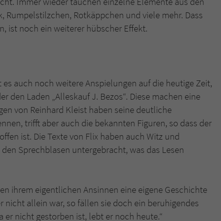
ucht. Immer wieder tauchen einzelne Elemente aus den
k, Rumpelstilzchen, Rotkäppchen und viele mehr. Dass
 ist noch ein weiterer hübscher Effekt.
es auch noch weitere Anspielungen auf die heutige Zeit,
er den Laden „Alleskauf J. Bezos“. Diese machen eine
gen von Reinhard Kleist haben seine deutliche
ennen, trifft aber auch die bekannten Figuren, so dass der
fen ist. Die Texte von Flix haben auch Witz und
in den Sprechblasen untergebracht, was das Lesen
 ihrem eigentlichen Ansinnen eine eigene Geschichte
r nicht allein war, so fällen sie doch ein beruhigendes
er nicht gestorben ist, lebt er noch heute.“