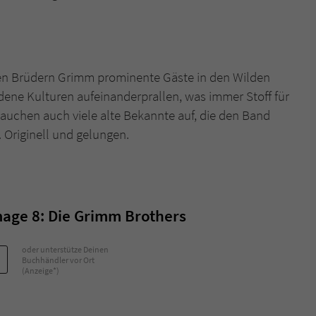
en Brüdern Grimm prominente Gäste in den Wilden
edene Kulturen aufeinanderprallen, was immer Stoff für
 tauchen auch viele alte Bekannte auf, die den Band
 Originell und gelungen.
age 8: Die Grimm Brothers
oder unterstütze Deinen
Buchhändler vor Ort
(Anzeige*)