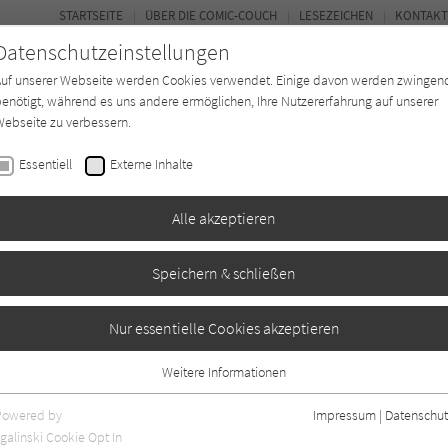
STARTSEITE
ÜBER DIE COMIC-COUCH
LESEZEICHEN
KONTAKT
Datenschutzeinstellungen
Auf unserer Webseite werden Cookies verwendet. Einige davon werden zwingen
enötigt, während es uns andere ermöglichen, Ihre Nutzererfahrung auf unserer
ebseite zu verbessern.
FORUM
Essentiell
Externe Inhalte
*in
Texter*in
Verlage
Magazin
Alle akzeptieren
Speichern & schließen
mmage 8: Die Grimm
Nur essentielle Cookies akzeptieren
Weitere Informationen
Essentiell
Essentielle Cookies werden für grundlegende Funktionen der Webseite
Powered by
Impressum
|
Datenschut
benötigt. Dadurch ist gewährleistet, dass die Webseite einwandfrei
galinski Cookie Opt In