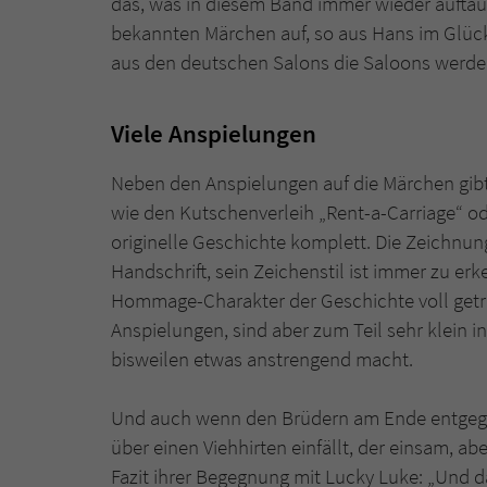
das, was in diesem Band immer wieder aufta
bekannten Märchen auf, so aus Hans im Glüc
aus den deutschen Salons die Saloons werden,
Viele Anspielungen
Neben den Anspielungen auf die Märchen gibt 
wie den Kutschenverleih „Rent-a-Carriage“ od
originelle Geschichte komplett. Die Zeichnun
Handschrift, sein Zeichenstil ist immer zu erk
Hommage-Charakter der Geschichte voll getrof
Anspielungen, sind aber zum Teil sehr klein 
bisweilen etwas anstrengend macht.
Und auch wenn den Brüdern am Ende entgegen
über einen Viehhirten einfällt, der einsam, abe
Fazit ihrer Begegnung mit Lucky Luke: „Und da 