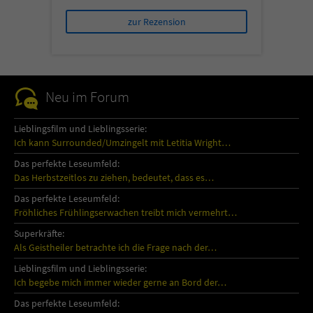
zur Rezension
Neu im Forum
Lieblingsfilm und Lieblingsserie:
Ich kann Surrounded/Umzingelt mit Letitia Wright…
Das perfekte Leseumfeld:
Das Herbstzeitlos zu ziehen, bedeutet, dass es…
Das perfekte Leseumfeld:
Fröhliches Frühlingserwachen treibt mich vermehrt…
Superkräfte:
Als Geistheiler betrachte ich die Frage nach der…
Lieblingsfilm und Lieblingsserie:
Ich begebe mich immer wieder gerne an Bord der…
Das perfekte Leseumfeld: