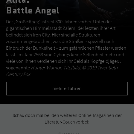
Battle Angel
Der „Große Krieg“ ist seit 300 Jahren vorbei. Unter der
gigantischen Himmelsstadt Zalem, der letzten ihrer Art,
befindet sich Iron City. Hier sind alle Strukturen
zusammengebrochen, was die Straßen - speziell nach
Einbruch der Dunkelheit – zum gefährlichen Pflaster werden
lässt. Im Jahr 2563 sind Cyborgs keine Seltenheit mehr und
viele von ihnen verdienen sich ihr Geld als Kopfgeldjäger…
sogenannte
Hunter-Warrior
.
Titelbild: © 2019 Twentieth
Century Fox
mehr erfahren
Schau doch mal bei den weiteren Online-Magazinen der
Literatur-Couch vorbei: