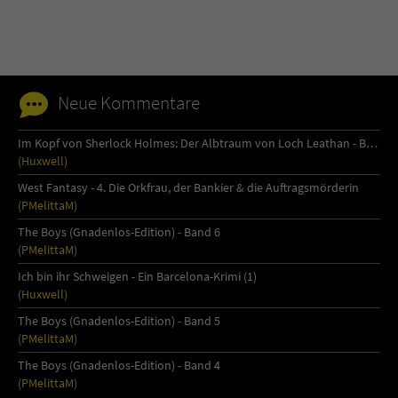
Name
tx_pwcomments_ahash
Anbieter
Literatur-Couch Medien GmbH & Co. KG
Neue Kommentare
Laufzeit
1 Jahr
Im Kopf von Sherlock Holmes: Der Albtraum von Loch Leathan - Buch 1
(Huxwell)
Zweck
Cookie für Kommentare einzelner Buchtitel
West Fantasy - 4. Die Orkfrau, der Bankier & die Auftragsmörderin
(PMelittaM)
Name
fe_typo_user
The Boys (Gnadenlos-Edition) - Band 6
(PMelittaM)
Anbieter
Literatur-Couch Medien GmbH & Co. KG
Ich bin ihr Schweigen - Ein Barcelona-Krimi (1)
(Huxwell)
Laufzeit
Session
The Boys (Gnadenlos-Edition) - Band 5
(PMelittaM)
Dieses Cookie gewährleistet die
Kommunikation der Webseite mit dem
The Boys (Gnadenlos-Edition) - Band 4
Zweck
Benutzer. Es wird benötigt um z. B. den
(PMelittaM)