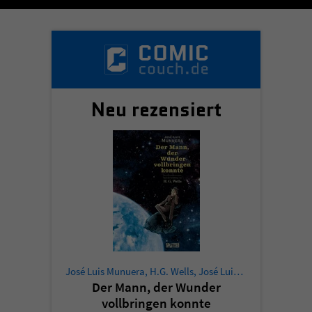
Sicherheitscode des Kontaktformulars zu
überprüfen.
Neu rezensiert
José Luis Munuera
,
H.G. Wells
,
José Luis Munuera
Der Mann, der Wunder
vollbringen konnte