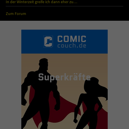
In der Winterzeit greife ich dann eher zu…
Zum Forum
Superkräfte