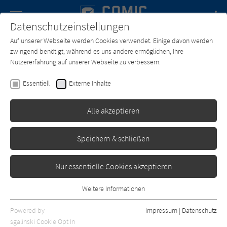
Navigation
Datenschutzeinstellungen
Couch
wechse
Auf unserer Webseite werden Cookies verwendet. Einige davon werden
Forum
Charts
Newsletter
SUCHE
zwingend benötigt, während es uns andere ermöglichen, Ihre
Nutzererfahrung auf unserer Webseite zu verbessern.
Comic-Couch.de
Texter*in
Eric Trautmann
Essentiell
Externe Inhalte
Eric Trautmann
Alle akzeptieren
Sortierung:
Speichern & schließen
Standard
Nur essentielle Cookies akzeptieren
Alle Themen anzeigen
Weitere Informationen
Essentiell
Alle Kategorien anzeigen
Essentielle Cookies werden für grundlegende Funktionen der
Powered by
Impressum
|
Datenschutz
Webseite benötigt. Dadurch ist gewährleistet, dass die Webseite
nur rezensierte Titel anzeigen
sgalinski Cookie Opt In