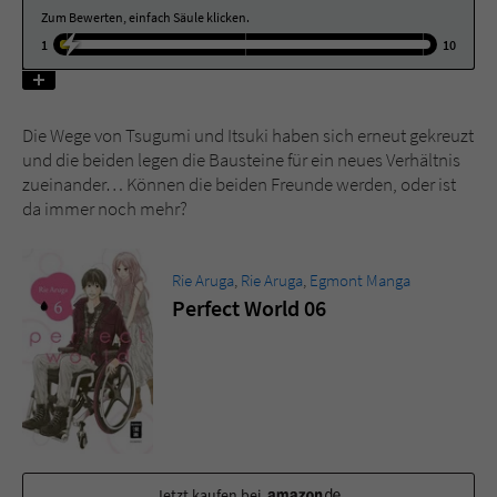
Zum Bewerten, einfach Säule klicken.
1
10
Name
tx_pwcomments_ahash
Anbieter
Literatur-Couch Medien GmbH & Co. KG
Die Wege von Tsugumi und Itsuki haben sich erneut gekreuzt
Laufzeit
1 Jahr
und die beiden legen die Bausteine für ein neues Verhältnis
zueinander… Können die beiden Freunde werden, oder ist
Zweck
Cookie für Kommentare einzelner Buchtitel
da immer noch mehr?
Name
fe_typo_user
Rie Aruga
,
Rie Aruga
,
Egmont Manga
Perfect World 06
Anbieter
Literatur-Couch Medien GmbH & Co. KG
Laufzeit
Session
Dieses Cookie gewährleistet die
Kommunikation der Webseite mit dem
Zweck
Benutzer. Es wird benötigt um z. B. den
Jetzt kaufen bei