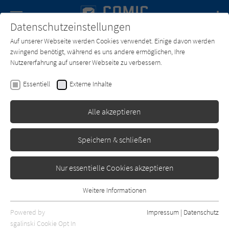
Navigation
Datenschutzeinstellungen
Couch
wechse
Auf unserer Webseite werden Cookies verwendet. Einige davon werden
Forum
Charts
Newsletter
SUCHE
zwingend benötigt, während es uns andere ermöglichen, Ihre
Nutzererfahrung auf unserer Webseite zu verbessern.
Text:
Rie Aruga
Zeichner:
Rie Aruga
Essentiell
Externe Inhalte
Perfect World 06
Alle akzeptieren
Egmont Manga
Erschienen: März 2019
0
Speichern & schließen
Nur essentielle Cookies akzeptieren
Weitere Informationen
Essentiell
Essentielle Cookies werden für grundlegende Funktionen der
Powered by
Impressum
|
Datenschutz
Webseite benötigt. Dadurch ist gewährleistet, dass die Webseite
sgalinski Cookie Opt In