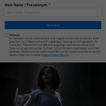
Dein Name / Pseudonym:
*
Nicht
ausfüllen!
Hinweis:
Wir behalten uns vor, Kommentare ohne Angabe von Gründen zu löschen. Bitte
beachten Sie Urheberrecht und Privatsphäre; Werbung ist nicht gestattet. Ihr
Name bzw. Pseudonym wird öffentlich angezeigt; Nachnamen können zum
Datenschutz gekürzt werden. Zu Ihrem Schutz können Kontaktdaten wie E-Mail-
Adressen, Telefonnummern oder Anschriften von der Redaktion entfernt werden.
Details finden Sie in unserer
Datenschutzerklärung
.