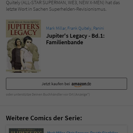
Sicherheitscode des Kontaktformulars zu
Quitely (ALL-STAR SUPERMAN, WE3, NEW X-MEN) hat das
überprüfen.
letzte Wort in Sachen Superhelden-Revisionismus.
Mark Millar
,
Frank Quitely
,
Panini
Jupiter's Legacy - Bd.1:
Familienbande
Jetzt kaufen bei
oder unterstütze Deinen Buchhändler vor Ort (Anzeige*)
Weitere Comics der Serie:
Mark Millar
,
Chris Sprouse
,
Davide Gianfelice
,
Wilfredo