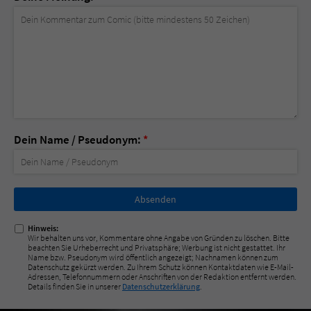
Dein Name / Pseudonym:
*
Nicht
ausfüllen!
Hinweis:
Wir behalten uns vor, Kommentare ohne Angabe von Gründen zu löschen. Bitte
beachten Sie Urheberrecht und Privatsphäre; Werbung ist nicht gestattet. Ihr
Name bzw. Pseudonym wird öffentlich angezeigt; Nachnamen können zum
Datenschutz gekürzt werden. Zu Ihrem Schutz können Kontaktdaten wie E-Mail-
Adressen, Telefonnummern oder Anschriften von der Redaktion entfernt werden.
Details finden Sie in unserer
Datenschutzerklärung
.