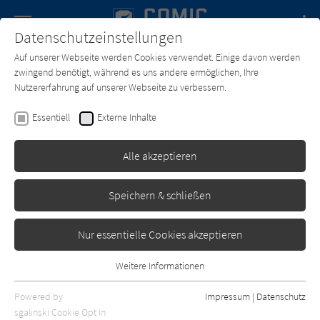
Navigation
Datenschutzeinstellungen
Couch
wechse
Auf unserer Webseite werden Cookies verwendet. Einige davon werden
Forum
Charts
Newsletter
SUCHE
zwingend benötigt, während es uns andere ermöglichen, Ihre
Nutzererfahrung auf unserer Webseite zu verbessern.
Text:
Mark Millar
Zeichner:
Frank Quitely
Essentiell
Externe Inhalte
Jupiter's Legacy - Bd.1:
Familienbande
Alle akzeptieren
Panini
Erschienen: März 2016
0
Speichern & schließen
Nur essentielle Cookies akzeptieren
Weitere Informationen
Essentiell
Essentielle Cookies werden für grundlegende Funktionen der
Powered by
Impressum
|
Datenschutz
Webseite benötigt. Dadurch ist gewährleistet, dass die Webseite
sgalinski Cookie Opt In