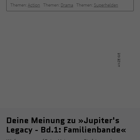
Themen:
Action
Themen:
Drama
Themen:
Superhelden
Deine Meinung zu »Jupiter's
Legacy - Bd.1: Familienbande«