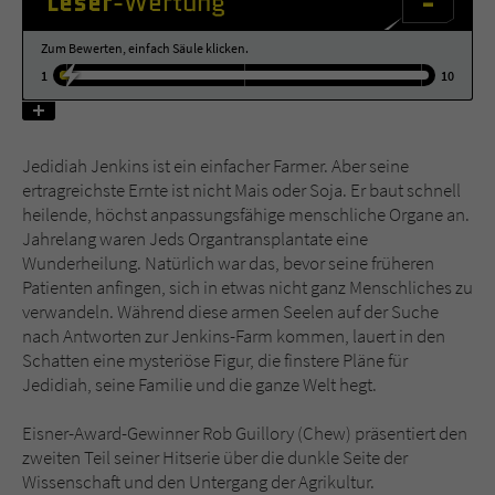
-
Leser
-Wertung
Zum Bewerten, einfach Säule klicken.
Name
tx_pwcomments_ahash
1
10
Anbieter
Literatur-Couch Medien GmbH & Co. KG
Laufzeit
1 Jahr
Jedidiah Jenkins ist ein einfacher Farmer. Aber seine
ertragreichste Ernte ist nicht Mais oder Soja. Er baut schnell
Zweck
Cookie für Kommentare einzelner Buchtitel
heilende, höchst anpassungsfähige menschliche Organe an.
Jahrelang waren Jeds Organtransplantate eine
Wunderheilung. Natürlich war das, bevor seine früheren
Name
fe_typo_user
Patienten anfingen, sich in etwas nicht ganz Menschliches zu
verwandeln. Während diese armen Seelen auf der Suche
Anbieter
Literatur-Couch Medien GmbH & Co. KG
nach Antworten zur Jenkins-Farm kommen, lauert in den
Schatten eine mysteriöse Figur, die finstere Pläne für
Laufzeit
Session
Jedidiah, seine Familie und die ganze Welt hegt.
Dieses Cookie gewährleistet die
Eisner-Award-Gewinner Rob Guillory (Chew) präsentiert den
Kommunikation der Webseite mit dem
zweiten Teil seiner Hitserie über die dunkle Seite der
Zweck
Benutzer. Es wird benötigt um z. B. den
Wissenschaft und den Untergang der Agrikultur.