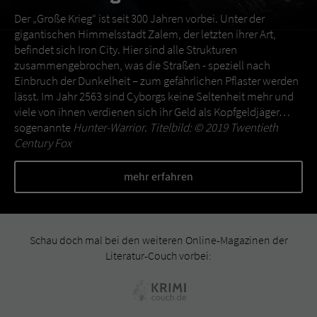
Der „Große Krieg“ ist seit 300 Jahren vorbei. Unter der
gigantischen Himmelsstadt Zalem, der letzten ihrer Art,
befindet sich Iron City. Hier sind alle Strukturen
zusammengebrochen, was die Straßen - speziell nach
Einbruch der Dunkelheit – zum gefährlichen Pflaster werden
lässt. Im Jahr 2563 sind Cyborgs keine Seltenheit mehr und
viele von ihnen verdienen sich ihr Geld als Kopfgeldjäger…
sogenannte
Hunter-Warrior
.
Titelbild: © 2019 Twentieth
Century Fox
mehr erfahren
Schau doch mal bei den weiteren Online-Magazinen der
Literatur-Couch vorbei: