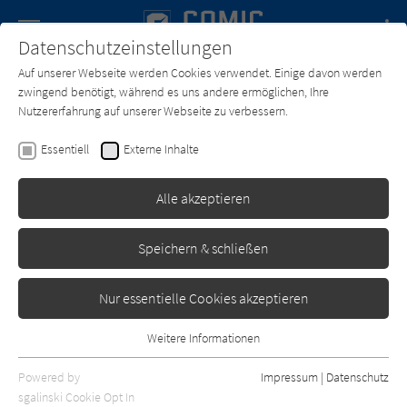
Navigation
Datenschutzeinstellungen
Couch
wechse
Auf unserer Webseite werden Cookies verwendet. Einige davon werden
Forum
Charts
Newsletter
SUCHE
zwingend benötigt, während es uns andere ermöglichen, Ihre
Nutzererfahrung auf unserer Webseite zu verbessern.
Text:
Rob Guillory
Zeichner:
Rob Guillory
Essentiell
Externe Inhalte
Farmhand - Band 2: Der
Dorn im Auge (Softcover)
Alle akzeptieren
Skinless Crow
Erschienen: Oktober 2024
0
Speichern & schließen
Nur essentielle Cookies akzeptieren
Weitere Informationen
Essentiell
Essentielle Cookies werden für grundlegende Funktionen der
Powered by
Impressum
|
Datenschutz
Webseite benötigt. Dadurch ist gewährleistet, dass die Webseite
sgalinski Cookie Opt In