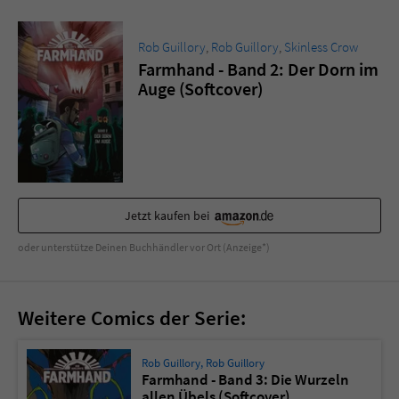
Sicherheitscode des Kontaktformulars zu
überprüfen.
Rob Guillory
,
Rob Guillory
,
Skinless Crow
Farmhand - Band 2: Der Dorn im
Auge (Softcover)
Jetzt kaufen bei
oder unterstütze Deinen Buchhändler vor Ort (Anzeige*)
Weitere Comics der Serie:
Rob Guillory
,
Rob Guillory
Farmhand - Band 3: Die Wurzeln
allen Übels (Softcover)