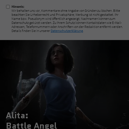
Hinweis:
Wir behalten uns vor, Kommentare ohne Angabe von Gründen zu löschen. Bitte
beachten Sie Urheberrecht und Privatsphäre; Werbung ist nicht gestattet. Ihr
Name bzw. Pseudonym wird öffentlich angezeigt; Nachnamen können zum
Datenschutz gekürzt werden. Zu Ihrem Schutz können Kontaktdaten wie E-Mail-
Adressen, Telefonnummern oder Anschriften von der Redaktion entfernt werden.
Details finden Sie in unserer
Datenschutzerklärung
.
Alita:
Battle Angel