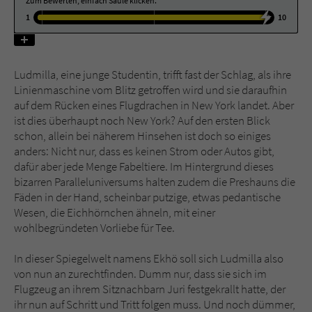
Zum Bewerten, einfach Säule klicken.
1
10
Name
tx_pwcomments_ahash
Anbieter
Literatur-Couch Medien GmbH & Co. KG
Ludmilla, eine junge Studentin, trifft fast der Schlag, als ihre
Linienmaschine vom Blitz getroffen wird und sie daraufhin
Laufzeit
1 Jahr
auf dem Rücken eines Flugdrachen in New York landet. Aber
ist dies überhaupt noch New York? Auf den ersten Blick
Zweck
Cookie für Kommentare einzelner Buchtitel
schon, allein bei näherem Hinsehen ist doch so einiges
anders: Nicht nur, dass es keinen Strom oder Autos gibt,
dafür aber jede Menge Fabeltiere. Im Hintergrund dieses
Name
fe_typo_user
bizarren Paralleluniversums halten zudem die Preshauns die
Fäden in der Hand, scheinbar putzige, etwas pedantische
Anbieter
Literatur-Couch Medien GmbH & Co. KG
Wesen, die Eichhörnchen ähneln, mit einer
wohlbegründeten Vorliebe für Tee.
Laufzeit
Session
In dieser Spiegelwelt namens Ekhö soll sich Ludmilla also
Dieses Cookie gewährleistet die
von nun an zurechtfinden. Dumm nur, dass sie sich im
Kommunikation der Webseite mit dem
Flugzeug an ihrem Sitznachbarn Juri festgekrallt hatte, der
Zweck
Benutzer. Es wird benötigt um z. B. den
ihr nun auf Schritt und Tritt folgen muss. Und noch dümmer,