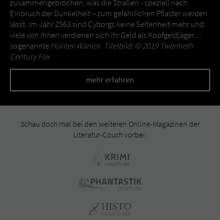
zusammengebrochen, was die Straßen - speziell nach
Einbruch der Dunkelheit – zum gefährlichen Pflaster werden
lässt. Im Jahr 2563 sind Cyborgs keine Seltenheit mehr und
viele von ihnen verdienen sich ihr Geld als Kopfgeldjäger…
sogenannte
Hunter-Warrior
.
Titelbild: © 2019 Twentieth
Century Fox
mehr erfahren
Schau doch mal bei den weiteren Online-Magazinen der
Literatur-Couch vorbei: