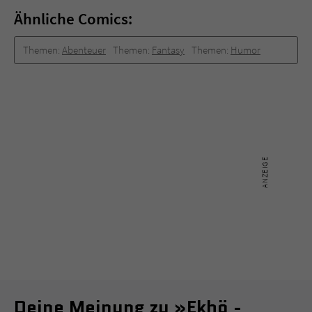
Ähnliche Comics:
Themen:
Abenteuer
Themen:
Fantasy
Themen:
Humor
Deine Meinung zu »Ekhö -