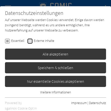
Navigation
Datenschutzeinstellungen
Couch
wechse
Auf unserer Webseite werden Cookies verwendet. Einige davon werden
Forum
Charts
Newsletter
SUCHE
zwingend benötigt, während es uns andere ermöglichen, Ihre
Nutzererfahrung auf unserer Webseite zu verbessern.
Text:
Christophe Arleston
Zeichner:
Alessandro Barbucci
Essentiell
Externe Inhalte
Ekhö - Spiegelwelt: 1. New
York
Alle akzeptieren
Splitter
Erschienen: Februar 2014
0
Speichern & schließen
Nur essentielle Cookies akzeptieren
Weitere Informationen
Essentiell
Essentielle Cookies werden für grundlegende Funktionen der
Powered by
Impressum
|
Datenschutz
Webseite benötigt. Dadurch ist gewährleistet, dass die Webseite
sgalinski Cookie Opt In