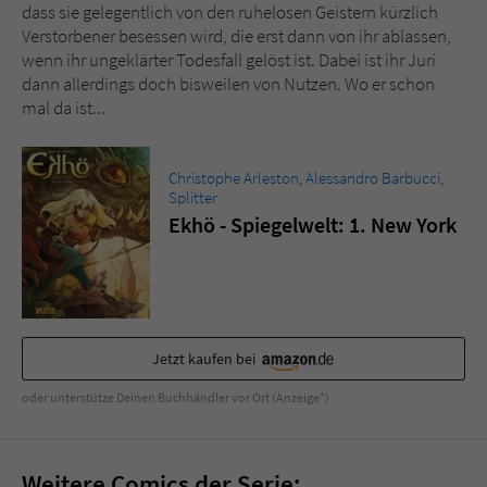
Sicherheitscode des Kontaktformulars zu
dass sie gelegentlich von den ruhelosen Geistern kürzlich
überprüfen.
Verstorbener besessen wird, die erst dann von ihr ablassen,
wenn ihr ungeklärter Todesfall gelöst ist. Dabei ist ihr Juri
dann allerdings doch bisweilen von Nutzen. Wo er schon
mal da ist...
Christophe Arleston
,
Alessandro Barbucci
,
Splitter
Ekhö - Spiegelwelt: 1. New York
Jetzt kaufen bei
oder unterstütze Deinen Buchhändler vor Ort (Anzeige*)
Weitere Comics der Serie: