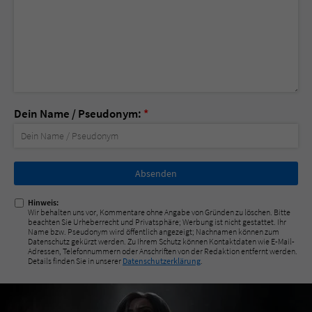
Dein Name / Pseudonym:
*
Nicht
ausfüllen!
Hinweis:
Wir behalten uns vor, Kommentare ohne Angabe von Gründen zu löschen. Bitte
beachten Sie Urheberrecht und Privatsphäre; Werbung ist nicht gestattet. Ihr
Name bzw. Pseudonym wird öffentlich angezeigt; Nachnamen können zum
Datenschutz gekürzt werden. Zu Ihrem Schutz können Kontaktdaten wie E-Mail-
Adressen, Telefonnummern oder Anschriften von der Redaktion entfernt werden.
Details finden Sie in unserer
Datenschutzerklärung
.