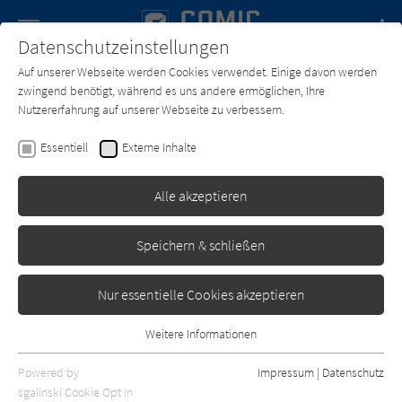
Navigation
Datenschutzeinstellungen
Couch
wechse
Auf unserer Webseite werden Cookies verwendet. Einige davon werden
Forum
Charts
Newsletter
SUCHE
zwingend benötigt, während es uns andere ermöglichen, Ihre
Nutzererfahrung auf unserer Webseite zu verbessern.
Text:
Yann
Zeichner:
Felix Meynet
Essentiell
Externe Inhalte
Die Ewigen - 5. Das
sprechende Wachs
Alle akzeptieren
Bunte Dimensionen
Erschienen: Oktober 2010
0
Speichern & schließen
Nur essentielle Cookies akzeptieren
Weitere Informationen
Essentiell
Essentielle Cookies werden für grundlegende Funktionen der
Powered by
Impressum
|
Datenschutz
Webseite benötigt. Dadurch ist gewährleistet, dass die Webseite
sgalinski Cookie Opt In