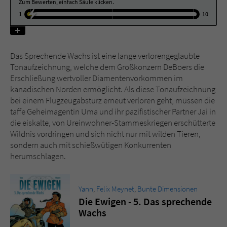
Zum Bewerten, einfach Säule klicken.
1
10
Name
tx_pwcomments_ahash
Anbieter
Literatur-Couch Medien GmbH & Co. KG
Das Sprechende Wachs ist eine lange verlorengeglaubte
Tonaufzeichnung, welche dem Großkonzern DeBoers die
Laufzeit
1 Jahr
Erschließung wertvoller Diamentenvorkommen im
kanadischen Norden ermöglicht. Als diese Tonaufzeichnung
Zweck
Cookie für Kommentare einzelner Buchtitel
bei einem Flugzeugabsturz erneut verloren geht, müssen die
taffe Geheimagentin Uma und ihr pazifistischer Partner Jai in
die eiskalte, von Ureinwohner-Stammeskriegen erschütterte
Name
fe_typo_user
Wildnis vordringen und sich nicht nur mit wilden Tieren,
sondern auch mit schießwütigen Konkurrenten
Anbieter
Literatur-Couch Medien GmbH & Co. KG
herumschlagen.
Laufzeit
Session
Yann
,
Felix Meynet
,
Bunte Dimensionen
Dieses Cookie gewährleistet die
Die Ewigen - 5. Das sprechende
Kommunikation der Webseite mit dem
Wachs
Zweck
Benutzer. Es wird benötigt um z. B. den