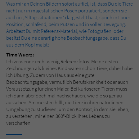
Was mir an Deinen Bildern sofort auffiel, ist, dass Du die Tiere
nicht nur in majestätischen Posen portraitiert, sondern sie
auch in „Alltagssituationen“ dargestellt hast, sprich in Lauer-
Position, schlafend, beim Putzen und in voller Bewegung.
Arbeitest Du mit Referenz-Material, wie Fotografien, oder
besitzt Du eine derartig hohe Beobachtungsgabe, dass Du
aus dem Kopf malst?
Timo Wuerz:
Ich verwende recht wenig Referenzfotos. Meine ersten
Zeichnungen als kleines Kind waren schon Tiere, daher habe
ich Übung. Zudem von Haus aus eine gute
Beobachtungsgabe, vermutlich Berufskrankheit oder auch
Voraussetzung für einen Maler. Bei kurioseren Tieren muss
ich dann aber doch mal nachschauen, wie die so genau
aussehen. Am meisten hilft, die Tiere in ihrer natürlichen
Umgebung zu studieren, um den Kontext, in dem sie leben,
zu verstehen, mir einen 360°-Blick ihres Lebens zu
verschaffen.