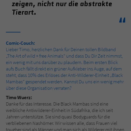
Sicherheitscode des Kontaktformulars zu
zeigen, nicht nur die abstrakte
überprüfen.
Tierart.
Comic-Couch:
Lieber Timo, herzlichen Dank für Deinen tollen Bildband
„The Art of wild + free Animals“ und dass Du Dir Zeit nimmst,
ein wenig mit uns darüber zu plaudern. Beim ersten Blick
aufs Buch fällt direkt ein grüner Aufkleber ins Auge, auf dem
steht, dass 10% des Erlöses der Anti-Wilderer-Einheit „Black
Mambas“ gespendet werden. Kannst Du uns ein wenig mehr
über diese Organisation verraten?
Timo Wuerz:
Danke für das Interesse. Die Black Mambas sind eine
weibliche Antiwilderer-Einheit in Südafrika, die ich seit
Jahren unterstütze. Sie sind quasi Bodyguards für die
verbliebenen Nashörner. Wir wissen alle, dass Frauen viel
tougher sind als Männer und man sich als Wilderer mit ihnen