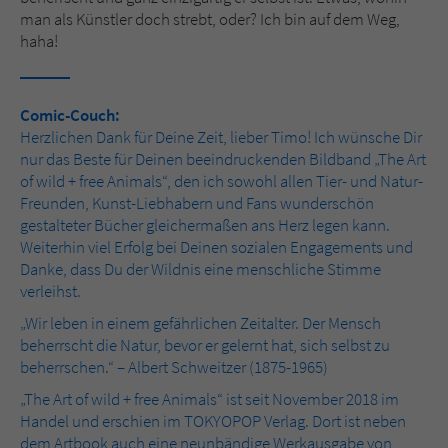
man als Künstler doch strebt, oder? Ich bin auf dem Weg,
haha!
Comic-Couch:
Herzlichen Dank für Deine Zeit, lieber Timo! Ich wünsche Dir
nur das Beste für Deinen beeindruckenden Bildband „The Art
of wild + free Animals“, den ich sowohl allen Tier- und Natur-
Freunden, Kunst-Liebhabern und Fans wunderschön
gestalteter Bücher gleichermaßen ans Herz legen kann.
Weiterhin viel Erfolg bei Deinen sozialen Engagements und
Danke, dass Du der Wildnis eine menschliche Stimme
verleihst.
„Wir leben in einem gefährlichen Zeitalter. Der Mensch
beherrscht die Natur, bevor er gelernt hat, sich selbst zu
beherrschen.“ – Albert Schweitzer (1875-1965)
„The Art of wild + free Animals“ ist seit November 2018 im
Handel und erschien im TOKYOPOP Verlag. Dort ist neben
dem Artbook auch eine neunbändige Werkausgabe von