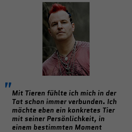
Name
tx_pwcomments_ahash
Anbieter
Literatur-Couch Medien GmbH & Co. KG
Laufzeit
1 Jahr
Zweck
Cookie für Kommentare einzelner Buchtitel
Name
fe_typo_user
Anbieter
Literatur-Couch Medien GmbH & Co. KG
Mit Tieren fühlte ich mich in der
Tat schon immer verbunden. Ich
Laufzeit
Session
möchte eben ein konkretes Tier
Dieses Cookie gewährleistet die
mit seiner Persönlichkeit, in
Kommunikation der Webseite mit dem
einem bestimmten Moment
Zweck
Benutzer. Es wird benötigt um z. B. den