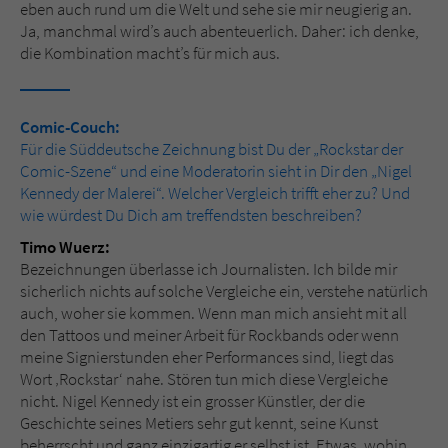
eben auch rund um die Welt und sehe sie mir neugierig an.
Ja, manchmal wird’s auch abenteuerlich. Daher: ich denke,
die Kombination macht’s für mich aus.
Comic-Couch:
Für die Süddeutsche Zeichnung bist Du der „Rockstar der
Comic-Szene“ und eine Moderatorin sieht in Dir den „Nigel
Kennedy der Malerei“. Welcher Vergleich trifft eher zu? Und
wie würdest Du Dich am treffendsten beschreiben?
Timo Wuerz:
Bezeichnungen überlasse ich Journalisten. Ich bilde mir
sicherlich nichts auf solche Vergleiche ein, verstehe natürlich
auch, woher sie kommen. Wenn man mich ansieht mit all
den Tattoos und meiner Arbeit für Rockbands oder wenn
meine Signierstunden eher Performances sind, liegt das
Wort ‚Rockstar‘ nahe. Stören tun mich diese Vergleiche
nicht. Nigel Kennedy ist ein grosser Künstler, der die
Geschichte seines Metiers sehr gut kennt, seine Kunst
beherrscht und ganz einzigartig er selbst ist. Etwas, wohin