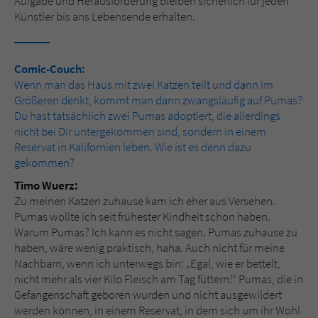
Aufgabe und Herausforderung bleiben sicherlich für jeden
Künstler bis ans Lebensende erhalten.
Comic-Couch:
Wenn man das Haus mit zwei Katzen teilt und dann im
Größeren denkt, kommt man dann zwangsläufig auf Pumas?
Du hast tatsächlich zwei Pumas adoptiert, die allerdings
nicht bei Dir untergekommen sind, sondern in einem
Reservat in Kalifornien leben. Wie ist es denn dazu
gekommen?
Timo Wuerz:
Zu meinen Katzen zuhause kam ich eher aus Versehen.
Pumas wollte ich seit frühester Kindheit schon haben.
Warum Pumas? Ich kann es nicht sagen. Pumas zuhause zu
haben, wäre wenig praktisch, haha. Auch nicht für meine
Nachbarn, wenn ich unterwegs bin: „Egal, wie er bettelt,
nicht mehr als vier Kilo Fleisch am Tag füttern!“ Pumas, die in
Gefangenschaft geboren wurden und nicht ausgewildert
werden können, in einem Reservat, in dem sich um ihr Wohl