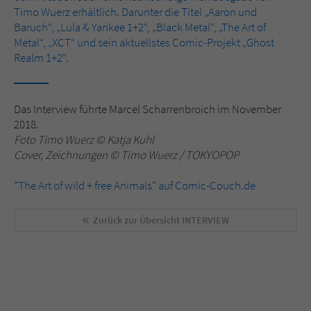
Timo Wuerz erhältlich. Darunter die Titel „Aaron und
Baruch“, „Lula & Yankee 1+2“, „Black Metal“, „The Art of
Metal“, „XCT“ und sein aktuellstes Comic-Projekt „Ghost
Realm 1+2“.
Das Interview führte Marcel Scharrenbroich im November
2018.
Foto Timo Wuerz © Katja Kuhl
Cover, Zeichnungen © Timo Wuerz / TOKYOPOP
"The Art of wild + free Animals" auf Comic-Couch.de
Zurück zur Übersicht
INTERVIEW