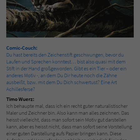
Comic-Couch:
Du hast bereits den Zeichenstift geschwungen, bevor du
Laufen und Sprechen konntest… bist also quasi mit dem
Stift in der Hand großgeworden. Gibt es ein Tier – oder ein
anderes Motiv -, an dem Du Dir heute noch die Zähne
ausbeißt, bzw. mit dem Du Dich schwertust? Eine Art
Achillesferse?
Timo Wuerz:
Ich behaupte mal, dass ich ein recht guter naturalistischer
Maler und Zeichner bin. Also kann man alles zeichnen. Das
heisst vielleicht, dass man sofort sein Motiv gut darstellen
kann, aber es heisst nicht, dass man sofort seine Vorstellung
einer guten Darstellung aufs Papier bringen kann. Diese