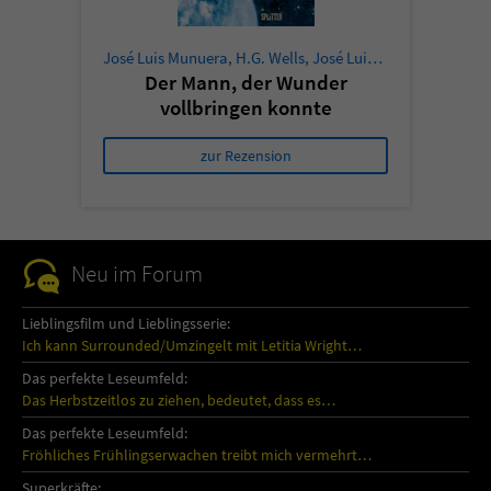
José Luis Munuera
,
H.G. Wells
,
José Luis Munuera
Der Mann, der Wunder
vollbringen konnte
zur Rezension
Neu im Forum
Lieblingsfilm und Lieblingsserie:
Ich kann Surrounded/Umzingelt mit Letitia Wright…
Das perfekte Leseumfeld:
Das Herbstzeitlos zu ziehen, bedeutet, dass es…
Das perfekte Leseumfeld:
Fröhliches Frühlingserwachen treibt mich vermehrt…
Superkräfte: