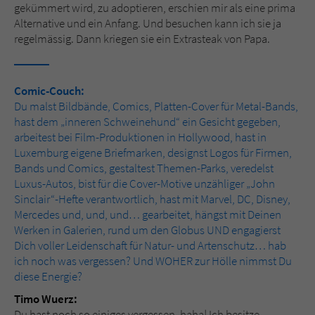
gekümmert wird, zu adoptieren, erschien mir als eine prima
Alternative und ein Anfang. Und besuchen kann ich sie ja
regelmässig. Dann kriegen sie ein Extrasteak von Papa.
Comic-Couch:
Du malst Bildbände, Comics, Platten-Cover für Metal-Bands,
hast dem „inneren Schweinehund“ ein Gesicht gegeben,
arbeitest bei Film-Produktionen in Hollywood, hast in
Luxemburg eigene Briefmarken, designst Logos für Firmen,
Bands und Comics, gestaltest Themen-Parks, veredelst
Luxus-Autos, bist für die Cover-Motive unzähliger „John
Sinclair“-Hefte verantwortlich, hast mit Marvel, DC, Disney,
Mercedes und, und, und… gearbeitet, hängst mit Deinen
Werken in Galerien, rund um den Globus UND engagierst
Dich voller Leidenschaft für Natur- und Artenschutz… hab
ich noch was vergessen? Und WOHER zur Hölle nimmst Du
diese Energie?
Timo Wuerz:
Du hast noch so einiges vergessen, haha! Ich besitze