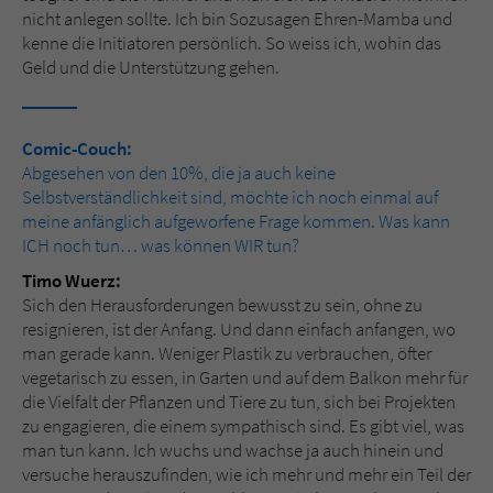
nicht anlegen sollte. Ich bin Sozusagen Ehren-Mamba und
kenne die Initiatoren persönlich. So weiss ich, wohin das
Geld und die Unterstützung gehen.
Comic-Couch:
Abgesehen von den 10%, die ja auch keine
Selbstverständlichkeit sind, möchte ich noch einmal auf
meine anfänglich aufgeworfene Frage kommen. Was kann
ICH noch tun… was können WIR tun?
Timo Wuerz:
Sich den Herausforderungen bewusst zu sein, ohne zu
resignieren, ist der Anfang. Und dann einfach anfangen, wo
man gerade kann. Weniger Plastik zu verbrauchen, öfter
vegetarisch zu essen, in Garten und auf dem Balkon mehr für
die Vielfalt der Pflanzen und Tiere zu tun, sich bei Projekten
zu engagieren, die einem sympathisch sind. Es gibt viel, was
man tun kann. Ich wuchs und wachse ja auch hinein und
versuche herauszufinden, wie ich mehr und mehr ein Teil der