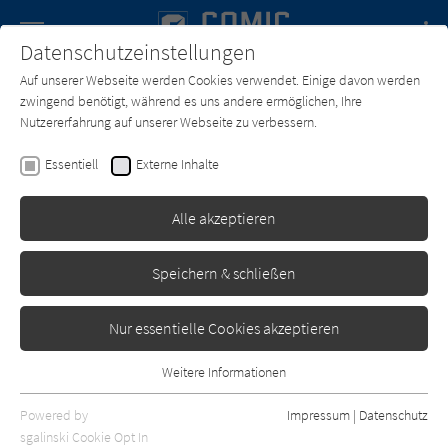
Navigation
Datenschutzeinstellungen
Couch
wechse
Auf unserer Webseite werden Cookies verwendet. Einige davon werden
Forum
Charts
Newsletter
SUCHE
zwingend benötigt, während es uns andere ermöglichen, Ihre
Nutzererfahrung auf unserer Webseite zu verbessern.
Comic-Couch.de
Magazin
Interview
11 2018 - Timo Wuerz
Essentiell
Externe Inhalte
Alle akzeptieren
Speichern & schließen
Nur essentielle Cookies akzeptieren
Weitere Informationen
Essentiell
Essentielle Cookies werden für grundlegende Funktionen der
Powered by
Impressum
|
Datenschutz
Webseite benötigt. Dadurch ist gewährleistet, dass die Webseite
Interview:
sgalinski Cookie Opt In