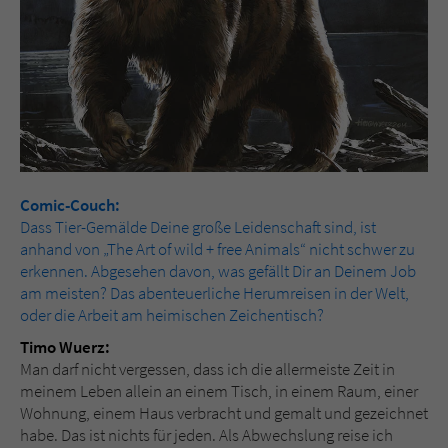
Comic-Couch:
Dass Tier-Gemälde Deine große Leidenschaft sind, ist
anhand von „The Art of wild + free Animals“ nicht schwer zu
erkennen. Abgesehen davon, was gefällt Dir an Deinem Job
am meisten? Das abenteuerliche Herumreisen in der Welt,
oder die Arbeit am heimischen Zeichentisch?
Timo Wuerz:
Man darf nicht vergessen, dass ich die allermeiste Zeit in
meinem Leben allein an einem Tisch, in einem Raum, einer
Wohnung, einem Haus verbracht und gemalt und gezeichnet
habe. Das ist nichts für jeden. Als Abwechslung reise ich