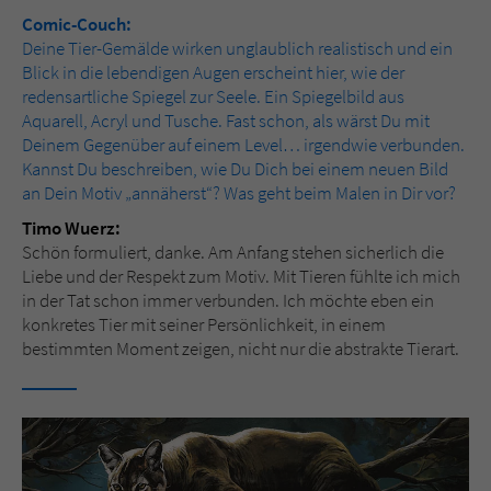
Comic-Couch:
Deine Tier-Gemälde wirken unglaublich realistisch und ein
Blick in die lebendigen Augen erscheint hier, wie der
redensartliche Spiegel zur Seele. Ein Spiegelbild aus
Aquarell, Acryl und Tusche. Fast schon, als wärst Du mit
Deinem Gegenüber auf einem Level… irgendwie verbunden.
Kannst Du beschreiben, wie Du Dich bei einem neuen Bild
an Dein Motiv „annäherst“? Was geht beim Malen in Dir vor?
Timo Wuerz:
Schön formuliert, danke. Am Anfang stehen sicherlich die
Liebe und der Respekt zum Motiv. Mit Tieren fühlte ich mich
in der Tat schon immer verbunden. Ich möchte eben ein
konkretes Tier mit seiner Persönlichkeit, in einem
bestimmten Moment zeigen, nicht nur die abstrakte Tierart.