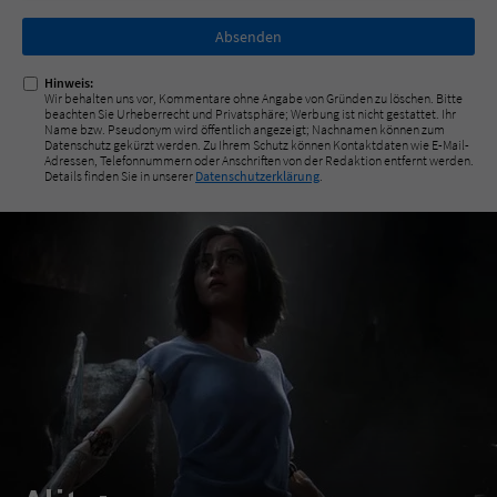
Nicht
ausfüllen!
Hinweis:
Wir behalten uns vor, Kommentare ohne Angabe von Gründen zu löschen. Bitte
beachten Sie Urheberrecht und Privatsphäre; Werbung ist nicht gestattet. Ihr
Name bzw. Pseudonym wird öffentlich angezeigt; Nachnamen können zum
Datenschutz gekürzt werden. Zu Ihrem Schutz können Kontaktdaten wie E-Mail-
Adressen, Telefonnummern oder Anschriften von der Redaktion entfernt werden.
Details finden Sie in unserer
Datenschutzerklärung
.