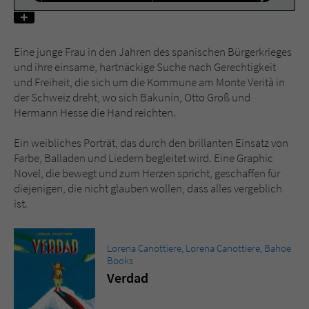
Name
tx_pwcomments_ahash
Eine junge Frau in den Jahren des spanischen Bürgerkrieges
Anbieter
Literatur-Couch Medien GmbH & Co. KG
und ihre einsame, hartnäckige Suche nach Gerechtigkeit
und Freiheit, die sich um die Kommune am Monte Verità in
Laufzeit
1 Jahr
der Schweiz dreht, wo sich Bakunin, Otto Groß und
Hermann Hesse die Hand reichten.
Zweck
Cookie für Kommentare einzelner Buchtitel
Ein weibliches Porträt, das durch den brillanten Einsatz von
Farbe, Balladen und Liedern begleitet wird. Eine Graphic
Novel, die bewegt und zum Herzen spricht, geschaffen für
Name
fe_typo_user
diejenigen, die nicht glauben wollen, dass alles vergeblich
ist.
Anbieter
Literatur-Couch Medien GmbH & Co. KG
Laufzeit
Session
Lorena Canottiere
,
Lorena Canottiere
,
Bahoe
Books
Dieses Cookie gewährleistet die
Verdad
Kommunikation der Webseite mit dem
Zweck
Benutzer. Es wird benötigt um z. B. den