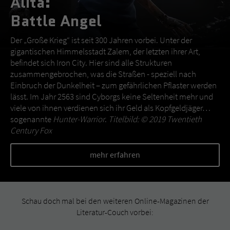
Alita:
Battle Angel
Der „Große Krieg“ ist seit 300 Jahren vorbei. Unter der
gigantischen Himmelsstadt Zalem, der letzten ihrer Art,
befindet sich Iron City. Hier sind alle Strukturen
zusammengebrochen, was die Straßen - speziell nach
Einbruch der Dunkelheit – zum gefährlichen Pflaster werden
lässt. Im Jahr 2563 sind Cyborgs keine Seltenheit mehr und
viele von ihnen verdienen sich ihr Geld als Kopfgeldjäger…
sogenannte
Hunter-Warrior
.
Titelbild: © 2019 Twentieth
Century Fox
mehr erfahren
Schau doch mal bei den weiteren Online-Magazinen der
Literatur-Couch vorbei: