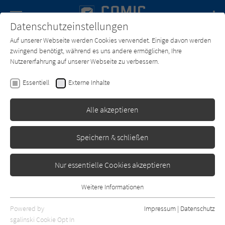
Navigation
Datenschutzeinstellungen
Couch
wechse
Auf unserer Webseite werden Cookies verwendet. Einige davon werden
Forum
Charts
Newsletter
SUCHE
zwingend benötigt, während es uns andere ermöglichen, Ihre
Nutzererfahrung auf unserer Webseite zu verbessern.
Text:
Lorena Canottiere
Zeichner:
Lorena Canottiere
Essentiell
Externe Inhalte
Verdad
Alle akzeptieren
Bahoe Books
Erschienen: September 2017
0
Speichern & schließen
Nur essentielle Cookies akzeptieren
Weitere Informationen
Essentiell
Essentielle Cookies werden für grundlegende Funktionen der
Powered by
Impressum
|
Datenschutz
Webseite benötigt. Dadurch ist gewährleistet, dass die Webseite
sgalinski Cookie Opt In