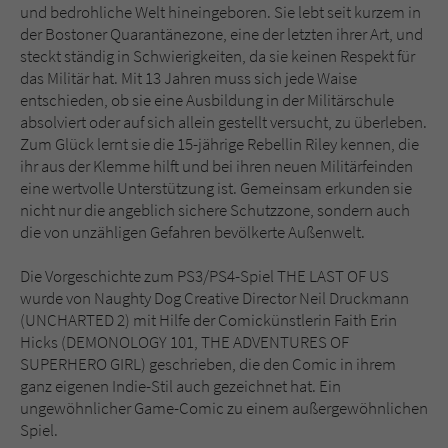
Sicherheitscode des Kontaktformulars zu
und bedrohliche Welt hineingeboren. Sie lebt seit kurzem in
überprüfen.
der Bostoner Quarantänezone, eine der letzten ihrer Art, und
steckt ständig in Schwierigkeiten, da sie keinen Respekt für
das Militär hat. Mit 13 Jahren muss sich jede Waise
entschieden, ob sie eine Ausbildung in der Militärschule
absolviert oder auf sich allein gestellt versucht, zu überleben.
Zum Glück lernt sie die 15-jährige Rebellin Riley kennen, die
ihr aus der Klemme hilft und bei ihren neuen Militärfeinden
eine wertvolle Unterstützung ist. Gemeinsam erkunden sie
nicht nur die angeblich sichere Schutzzone, sondern auch
die von unzähligen Gefahren bevölkerte Außenwelt.
Die Vorgeschichte zum PS3/PS4-Spiel THE LAST OF US
wurde von Naughty Dog Creative Director Neil Druckmann
(UNCHARTED 2) mit Hilfe der Comickünstlerin Faith Erin
Hicks (DEMONOLOGY 101, THE ADVENTURES OF
SUPERHERO GIRL) geschrieben, die den Comic in ihrem
ganz eigenen Indie-Stil auch gezeichnet hat. Ein
ungewöhnlicher Game-Comic zu einem außergewöhnlichen
Spiel.