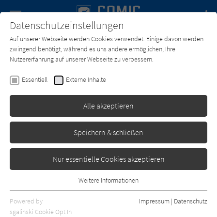
Navigation
Datenschutzeinstellungen
Couch
wechse
Auf unserer Webseite werden Cookies verwendet. Einige davon werden
Forum
Charts
Newsletter
SUCHE
zwingend benötigt, während es uns andere ermöglichen, Ihre
Nutzererfahrung auf unserer Webseite zu verbessern.
Text:
Neil Druckmann
,
Faith Erin Hicks
Zeichner:
Faith Erin
Essentiell
Externe Inhalte
Hicks
The Last of Us: American
Alle akzeptieren
Dreams
Speichern & schließen
Cross Cult
Erschienen: Juli 2013
0
Nur essentielle Cookies akzeptieren
Weitere Informationen
Essentiell
Essentielle Cookies werden für grundlegende Funktionen der
Powered by
Impressum
|
Datenschutz
Webseite benötigt. Dadurch ist gewährleistet, dass die Webseite
sgalinski Cookie Opt In