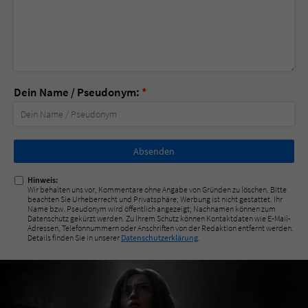
Dein Name / Pseudonym:
*
Nicht
ausfüllen!
Hinweis:
Wir behalten uns vor, Kommentare ohne Angabe von Gründen zu löschen. Bitte
beachten Sie Urheberrecht und Privatsphäre; Werbung ist nicht gestattet. Ihr
Name bzw. Pseudonym wird öffentlich angezeigt; Nachnamen können zum
Datenschutz gekürzt werden. Zu Ihrem Schutz können Kontaktdaten wie E-Mail-
Adressen, Telefonnummern oder Anschriften von der Redaktion entfernt werden.
Details finden Sie in unserer
Datenschutzerklärung
.