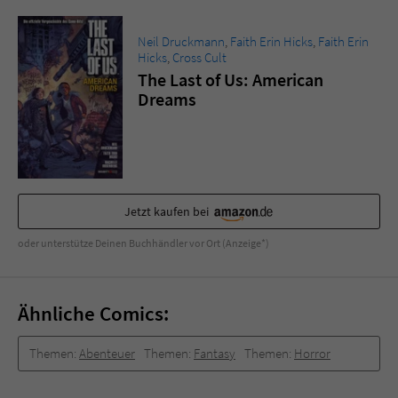
Neil Druckmann
,
Faith Erin Hicks
,
Faith Erin
Hicks
,
Cross Cult
The Last of Us: American
Dreams
Jetzt kaufen bei
oder unterstütze Deinen Buchhändler vor Ort (Anzeige*)
Ähnliche Comics:
Themen:
Abenteuer
Themen:
Fantasy
Themen:
Horror