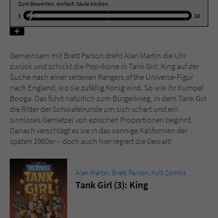
Zum Bewerten, einfach Säule klicken.
1
10
Name
tx_pwcomments_ahash
Anbieter
Literatur-Couch Medien GmbH & Co. KG
Gemeinsam mit Brett Parson dreht Alan Martin die Uhr
zurück und schickt die Pop-Ikone in Tank Girl: King auf der
Laufzeit
1 Jahr
Suche nach einer seltenen Rangers of the Universe-Figur
nach England, wo sie zufällig König wird. So wie ihr Kumpel
Zweck
Cookie für Kommentare einzelner Buchtitel
Booga. Das führt natürlich zum Bürgerkrieg, in dem Tank Girl
die Ritter der Schwafelrunde um sich schart und ein
sinnloses Gemetzel von epischen Proportionen beginnt.
Name
fe_typo_user
Danach verschlägt es sie in das sonnige Kalifornien der
späten 1960er – doch auch hier regiert die Gewalt!
Anbieter
Literatur-Couch Medien GmbH & Co. KG
Laufzeit
Session
Alan Martin
,
Brett Parson
,
Kult Comics
Tank Girl (3): King
Dieses Cookie gewährleistet die
Kommunikation der Webseite mit dem
Zweck
Benutzer. Es wird benötigt um z. B. den