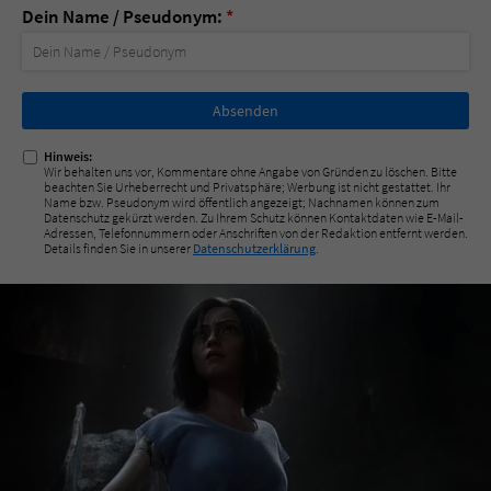
Dein Name / Pseudonym:
*
Nicht
ausfüllen!
Hinweis:
Wir behalten uns vor, Kommentare ohne Angabe von Gründen zu löschen. Bitte
beachten Sie Urheberrecht und Privatsphäre; Werbung ist nicht gestattet. Ihr
Name bzw. Pseudonym wird öffentlich angezeigt; Nachnamen können zum
Datenschutz gekürzt werden. Zu Ihrem Schutz können Kontaktdaten wie E-Mail-
Adressen, Telefonnummern oder Anschriften von der Redaktion entfernt werden.
Details finden Sie in unserer
Datenschutzerklärung
.