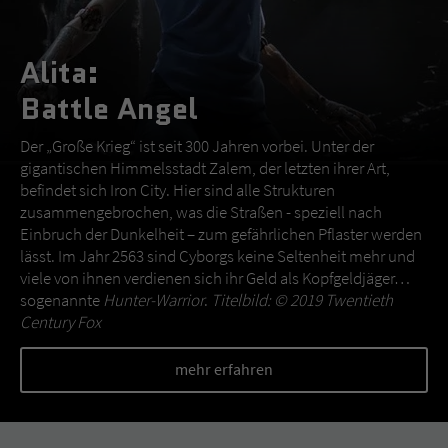
Alita:
Battle Angel
Der „Große Krieg“ ist seit 300 Jahren vorbei. Unter der
gigantischen Himmelsstadt Zalem, der letzten ihrer Art,
befindet sich Iron City. Hier sind alle Strukturen
zusammengebrochen, was die Straßen - speziell nach
Einbruch der Dunkelheit – zum gefährlichen Pflaster werden
lässt. Im Jahr 2563 sind Cyborgs keine Seltenheit mehr und
viele von ihnen verdienen sich ihr Geld als Kopfgeldjäger…
sogenannte
Hunter-Warrior
.
Titelbild: © 2019 Twentieth
Century Fox
mehr erfahren