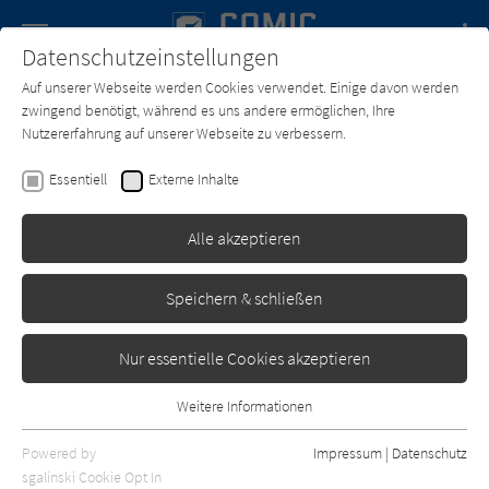
Navigation
Datenschutzeinstellungen
Couch
wechse
Auf unserer Webseite werden Cookies verwendet. Einige davon werden
Forum
Charts
Newsletter
SUCHE
zwingend benötigt, während es uns andere ermöglichen, Ihre
Nutzererfahrung auf unserer Webseite zu verbessern.
Text:
Alan Martin
Zeichner:
Brett Parson
Essentiell
Externe Inhalte
Tank Girl (3): King
Alle akzeptieren
Kult Comics
Erschienen: Februar 2024
0
Speichern & schließen
Nur essentielle Cookies akzeptieren
Weitere Informationen
Essentiell
Essentielle Cookies werden für grundlegende Funktionen der
Powered by
Impressum
|
Datenschutz
Webseite benötigt. Dadurch ist gewährleistet, dass die Webseite
sgalinski Cookie Opt In