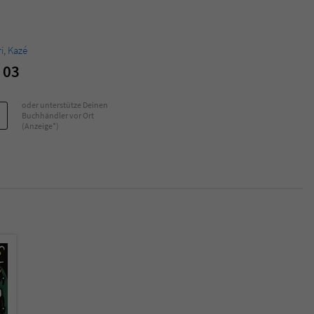
Name
tx_pwcomments_ahash
i
,
Kazé
Anbieter
Literatur-Couch Medien GmbH & Co. KG
 03
Laufzeit
1 Jahr
oder unterstütze Deinen
Buchhändler vor Ort
(Anzeige*)
Zweck
Cookie für Kommentare einzelner Buchtitel
Name
fe_typo_user
Anbieter
Literatur-Couch Medien GmbH & Co. KG
Laufzeit
Session
Dieses Cookie gewährleistet die Kommunikation der
Webseite mit dem Benutzer. Es wird benötigt um z. B.
Zweck
den Sicherheitscode des Kontaktformulars zu