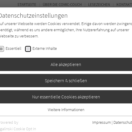
STARTSEITE
ÜBER DIE COMIC-COUCH
LESEZEICHEN
KONTAKT
Datenschutzeinstellungen
Auf unserer Webseite werden Cookies verwendet. Einige davon werden zwingen
enötigt, während es uns andere ermöglichen, Ihre Nutzererfahrung auf unserer
ebseite zu verbessern.
FORUM
Essentiell
Externe Inhalte
*in
Texter*in
Verlage
Magazin
Alle akzeptieren
Speichern & schließen
ri
tor 03
Nur essentielle Cookies akzeptieren
Weitere Informationen
Essentiell
Essentielle Cookies werden für grundlegende Funktionen der Webseite
Powered by
Impressum
|
Datenschut
benötigt. Dadurch ist gewährleistet, dass die Webseite einwandfrei
galinski Cookie Opt In