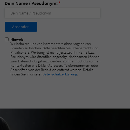
Dein Name / Pseudonym:
*
Nicht
ausfüllen!
Hinweis:
Wir behalten uns vor, Kommentare ohne Angabe von
Gründen zu löschen. Bitte beachten Sie Urheberrecht und
Privatsphäre; Werbung ist nicht gestattet. Ihr Name bzw.
Pseudonym wird öffentlich angezeigt; Nachnamen können
zum Datenschutz gekürzt werden. Zu Ihrem Schutz können
Kontaktdaten wie E-Mail-Adressen, Telefonnummern oder
Anschriften von der Redaktion entfernt werden. Details
finden Sie in unserer
Datenschutzerklärung
.