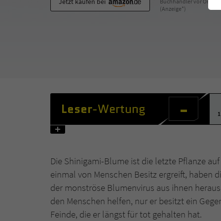
Jetzt kaufen bei
Buchhändler vor Ort
(Anzeige*)
-
Leser
-Wertung
1
Die Shinigami-Blume ist die letzte Pflanze au
einmal von Menschen Besitz ergreift, haben d
der monströse Blumenvirus aus ihnen herausbr
den Menschen helfen, nur er besitzt ein Gegen
Feinde, die er längst für tot gehalten hat.