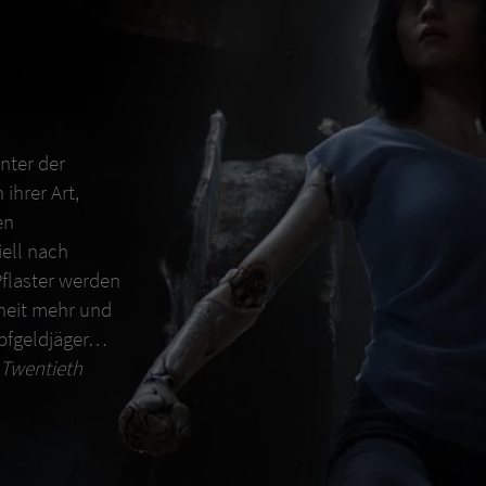
Unter der
ihrer Art,
en
ell nach
Pflaster werden
nheit mehr und
opfgeldjäger…
9 Twentieth