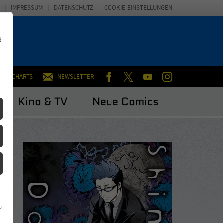
IMPRESSUM
DATENSCHUTZ
COOKIE-EINSTELLUNGEN
d
FACEBOOK
TWITTER
YOUTUBE
INSTAGRAM
CHARTS
NEWSLETTER
Kino & TV
Neue Comics
z