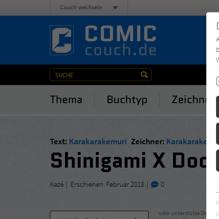
Couch wechseln
b
W
Thema
Buchtyp
Zeichner
Text:
Karakarakemuri
Zeichner:
Karakarakemu
Shinigami X Doc
Kazé
Erschienen: Februar 2018
0
s
oder unterstütze Deinen