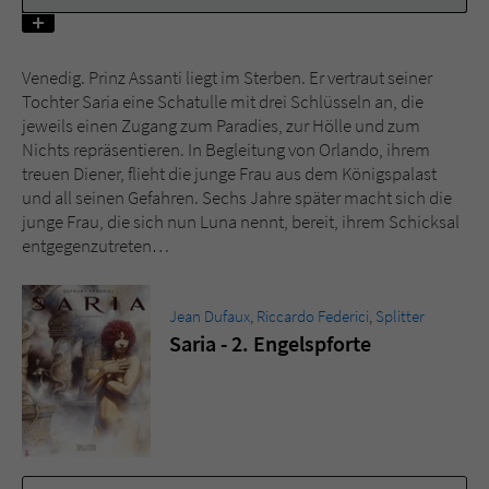
Name
tx_pwcomments_ahash
Venedig. Prinz Assanti liegt im Sterben. Er vertraut seiner
Tochter Saria eine Schatulle mit drei Schlüsseln an, die
Anbieter
Literatur-Couch Medien GmbH & Co. KG
jeweils einen Zugang zum Paradies, zur Hölle und zum
Nichts repräsentieren. In Begleitung von Orlando, ihrem
Laufzeit
1 Jahr
treuen Diener, flieht die junge Frau aus dem Königspalast
und all seinen Gefahren. Sechs Jahre später macht sich die
Zweck
Cookie für Kommentare einzelner Buchtitel
junge Frau, die sich nun Luna nennt, bereit, ihrem Schicksal
entgegenzutreten…
Name
fe_typo_user
Jean Dufaux
,
Riccardo Federici
,
Splitter
Anbieter
Literatur-Couch Medien GmbH & Co. KG
Saria - 2. Engelspforte
Laufzeit
Session
Dieses Cookie gewährleistet die
Kommunikation der Webseite mit dem
Zweck
Benutzer. Es wird benötigt um z. B. den