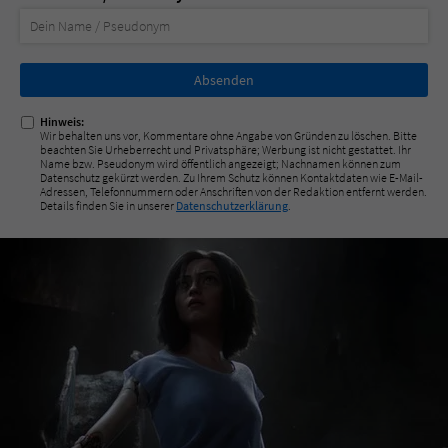
Nicht
ausfüllen!
Hinweis:
Wir behalten uns vor, Kommentare ohne Angabe von Gründen zu löschen. Bitte
beachten Sie Urheberrecht und Privatsphäre; Werbung ist nicht gestattet. Ihr
Name bzw. Pseudonym wird öffentlich angezeigt; Nachnamen können zum
Datenschutz gekürzt werden. Zu Ihrem Schutz können Kontaktdaten wie E-Mail-
Adressen, Telefonnummern oder Anschriften von der Redaktion entfernt werden.
Details finden Sie in unserer
Datenschutzerklärung
.