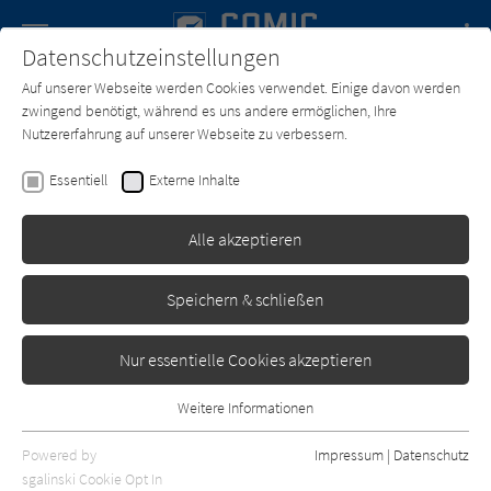
Navigation
Datenschutzeinstellungen
Couch
wechse
Auf unserer Webseite werden Cookies verwendet. Einige davon werden
Forum
Charts
Newsletter
SUCHE
zwingend benötigt, während es uns andere ermöglichen, Ihre
Nutzererfahrung auf unserer Webseite zu verbessern.
Text:
Jean Dufaux
Zeichner:
Riccardo Federici
Essentiell
Externe Inhalte
Saria - 2. Engelspforte
Alle akzeptieren
Splitter
Erschienen: April 2014
0
Speichern & schließen
Nur essentielle Cookies akzeptieren
Weitere Informationen
Essentiell
Essentielle Cookies werden für grundlegende Funktionen der
Powered by
Impressum
|
Datenschutz
Webseite benötigt. Dadurch ist gewährleistet, dass die Webseite
sgalinski Cookie Opt In