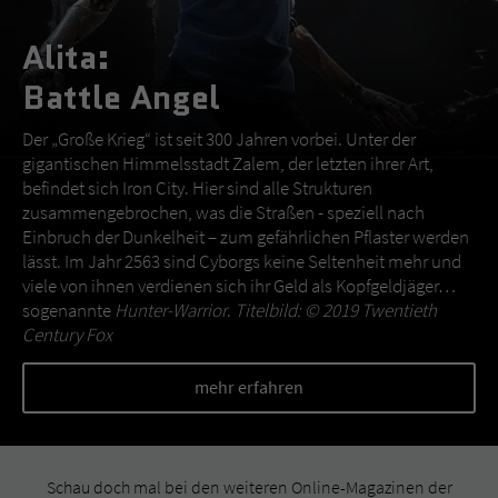
Alita:
Battle Angel
Der „Große Krieg“ ist seit 300 Jahren vorbei. Unter der
gigantischen Himmelsstadt Zalem, der letzten ihrer Art,
befindet sich Iron City. Hier sind alle Strukturen
zusammengebrochen, was die Straßen - speziell nach
Einbruch der Dunkelheit – zum gefährlichen Pflaster werden
lässt. Im Jahr 2563 sind Cyborgs keine Seltenheit mehr und
viele von ihnen verdienen sich ihr Geld als Kopfgeldjäger…
sogenannte
Hunter-Warrior
.
Titelbild: © 2019 Twentieth
Century Fox
mehr erfahren
Schau doch mal bei den weiteren Online-Magazinen der