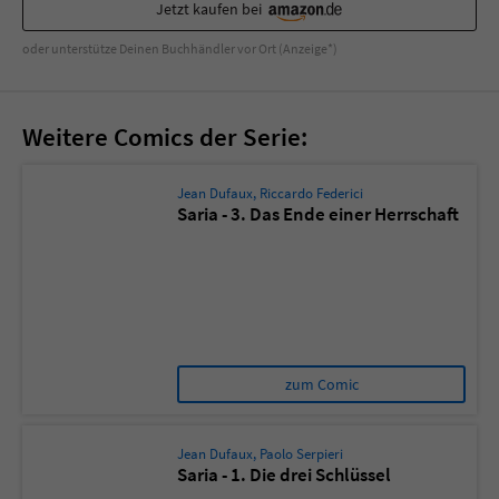
Sicherheitscode des Kontaktformulars zu
Jetzt kaufen bei
überprüfen.
oder unterstütze Deinen Buchhändler vor Ort (Anzeige*)
Weitere Comics der Serie:
Jean Dufaux
,
Riccardo Federici
Saria - 3. Das Ende einer Herrschaft
zum Comic
Jean Dufaux
,
Paolo Serpieri
Saria - 1. Die drei Schlüssel