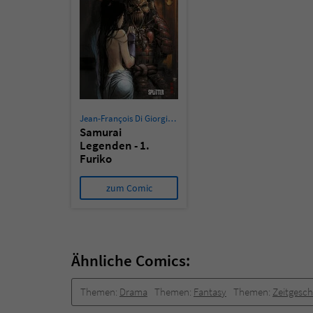
Jean-François Di Giorgio
,
Cristina Mormile
Samurai
Legenden - 1.
Furiko
zum Comic
Ähnliche Comics:
Themen:
Drama
Themen:
Fantasy
Themen:
Zeitgesch