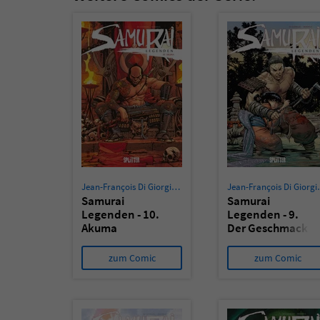
Jean-François Di Giorgio
,
Cristina Mormile
Jean-Fra
Samurai
Samurai
Legenden - 10.
Legenden - 9.
Akuma
Der Geschmack
von Stahl
zum Comic
zum Comic