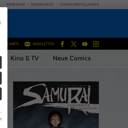
IMPRESSUM
DATENSCHUTZ
COOKIE-EINSTELLUNGEN
d
FACEBOOK
TWITTER
YOUTUBE
INSTAGRAM
CHARTS
NEWSLETTER
Kino & TV
Neue Comics
z