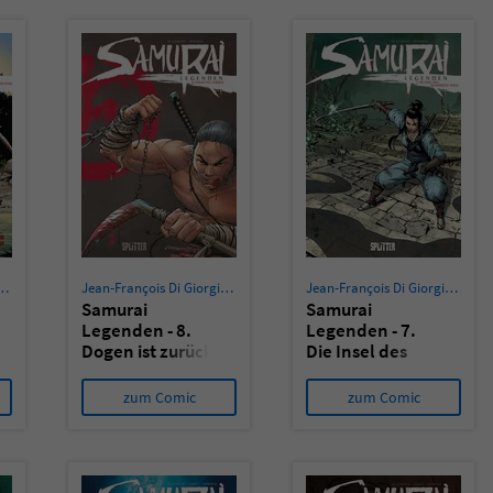
überprüfen.
nçois Di Giorgio
,
Cristina Mormile
Jean-François Di Giorgio
,
Cristina Mormile
Jean-François Di Giorgio
,
Crist
Samurai
Samurai
Legenden - 8.
Legenden - 7.
Dogen ist zurück
Die Insel des
schwarzen Yokai
zum Comic
zum Comic