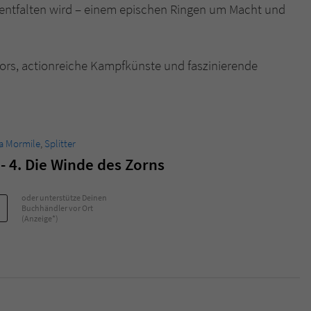
l entfalten wird – einem epischen Ringen um Macht und
Name
tx_pwcomments_ahash
kors, actionreiche Kampfkünste und faszinierende
Anbieter
Literatur-Couch Medien GmbH & Co. KG
Laufzeit
1 Jahr
Zweck
Cookie für Kommentare einzelner Buchtitel
na Mormile
,
Splitter
 4. Die Winde des Zorns
Name
fe_typo_user
oder unterstütze Deinen
Anbieter
Literatur-Couch Medien GmbH & Co. KG
Buchhändler vor Ort
(Anzeige*)
Laufzeit
Session
Dieses Cookie gewährleistet die Kommunikation der
Webseite mit dem Benutzer. Es wird benötigt um z. B.
Zweck
den Sicherheitscode des Kontaktformulars zu