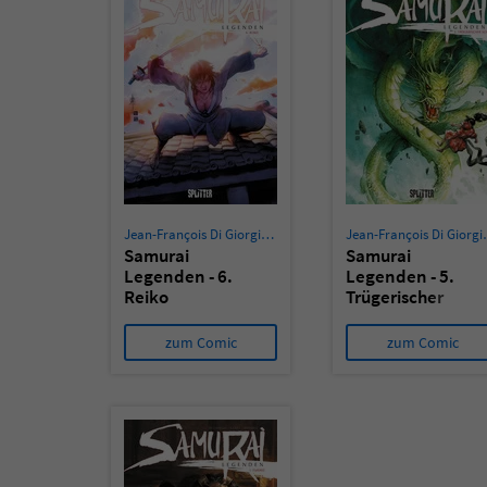
Jean-François Di Giorgio
,
Cristina Mormile
Jean-Fra
Samurai
Samurai
Legenden - 6.
Legenden - 5.
Reiko
Trügerischer
Schein
zum Comic
zum Comic