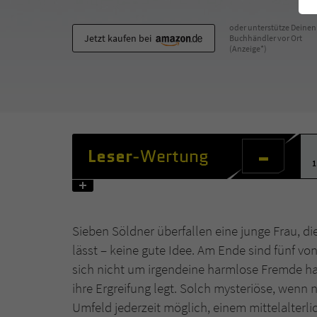
oder unterstütze Deinen
Jetzt kaufen bei
Buchhändler vor Ort
(Anzeige*)
-
Leser
-Wertung
1
Sieben Söldner überfallen eine junge Frau, d
lässt – keine gute Idee. Am Ende sind fünf von
sich nicht um irgendeine harmlose Fremde ha
ihre Ergreifung legt. Solch mysteriöse, wenn 
Umfeld jederzeit möglich, einem mittelalterl