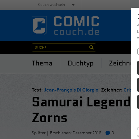
Couch wechseln
b
W
Thema
Buchtyp
Zeichner
Text:
Jean-François Di Giorgio
Zeichner:
Cristi
Samurai Legenden
Zorns
Splitter
Erschienen: Dezember 2018
0
s