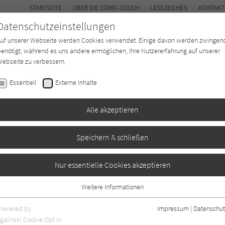
STARTSEITE
ÜBER DIE COMIC-COUCH
LESEZEICHEN
KONTAKT
Datenschutzeinstellungen
Auf unserer Webseite werden Cookies verwendet. Einige davon werden zwingen
enötigt, während es uns andere ermöglichen, Ihre Nutzererfahrung auf unserer
ebseite zu verbessern.
FORUM
Essentiell
Externe Inhalte
*in
Texter*in
Verlage
Magazin
Alle akzeptieren
Speichern & schließen
na Mormile
 - 4. Die Winde des
Nur essentielle Cookies akzeptieren
Weitere Informationen
Essentiell
Essentielle Cookies werden für grundlegende Funktionen der Webseite
Powered by
Impressum
|
Datenschut
benötigt. Dadurch ist gewährleistet, dass die Webseite einwandfrei
galinski Cookie Opt In