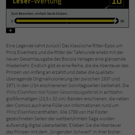
10
Leser
-Wertung
Zum Bewerten, einfach Säule klicken.
Name
tx_pwcomments_ahash
1
10
Anbieter
Literatur-Couch Medien GmbH & Co. KG
Laufzeit
1 Jahr
Eine Legende kehrt zurück! Das klassische Ritter-Epos um
Prinz Eisenherz und die Ritter der Tafelrunde erlebt mit der
Zweck
Cookie für Kommentare einzelner Buchtitel
neuen Gesamtausgabe des Bocola Verlages eine glänzende
Wiederkehr. Endlich gibt es eine Reihe, die die Abenteuer des
Prinzen von Anfang an erzählt und dabei die qualitativ
Name
fe_typo_user
überragende Originalkolorierung der zwischen 1937 und
1971 in den USA erschienenen Sonntagsseiten beibehält. Die
Anbieter
Literatur-Couch Medien GmbH & Co. KG
Prinz Eisenherz Hal Foster Gesamtausgabe
ist in achtzehn
großformatigen (23,5 x 32 cm) Bänden erschienen, die neben
Laufzeit
Session
den Comics auch eine Fülle von Informationen rund um
Prinz Eisenherz
enthalten. Alle 1788 von Hal Foster
Dieses Cookie gewährleistet die
gezeichneten Seiten der weltberühmten Saga wurden
Kommunikation der Webseite mit dem
aufwendig digital überarbeitet. Erleben Sie die Abenteuer
Zweck
Benutzer. Es wird benötigt um z. B. den
des Prinzen mit dem „Singenden Schwert“ in ihrer bisher