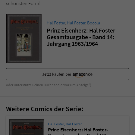
Sicherheitscode des Kontaktformulars zu
schönsten Form!
überprüfen.
Hal Foster
,
Hal Foster
,
Bocola
Prinz Eisenherz: Hal Foster-
Gesamtausgabe - Band 14:
Jahrgang 1963/1964
Jetzt kaufen bei
oder unterstütze Deinen Buchhändler vor Ort (Anzeige*)
Weitere Comics der Serie:
Hal Foster
,
Hal Foster
Prinz Eisenherz: Hal Foster-