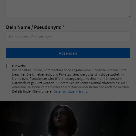
Dein Name / Pseudonym:
*
Nicht
ausfüllen!
Hinweis:
Wir behalten uns vor, Kommentare ohne Angabe von Gründen zu löschen. Bitte
beachten Sie Urheberrecht und Privatsphäre; Werbung ist nicht gestattet. Ihr
Name bzw. Pseudonym wird öffentlich angezeigt; Nachnamen können zum
Datenschutz gekürzt werden. Zu Ihrem Schutz können Kontaktdaten wie E-Mail-
Adressen, Telefonnummern oder Anschriften von der Redaktion entfernt werden.
Details finden Sie in unserer
Datenschutzerklärung
.