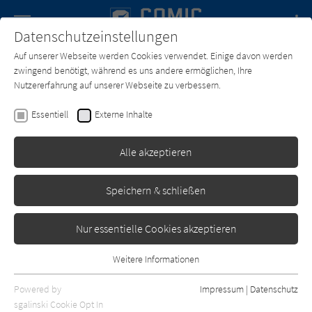
Navigation
Datenschutzeinstellungen
Couch
wechse
Auf unserer Webseite werden Cookies verwendet. Einige davon werden
Forum
Charts
Newsletter
SUCHE
zwingend benötigt, während es uns andere ermöglichen, Ihre
Nutzererfahrung auf unserer Webseite zu verbessern.
Text:
Hal Foster
Zeichner:
Hal Foster
Essentiell
Externe Inhalte
Prinz Eisenherz: Hal Foster-
Gesamtausgabe - Band 14:
Alle akzeptieren
Jahrgang 1963/1964
Speichern & schließen
Bocola
Erschienen: März 2011
0
Nur essentielle Cookies akzeptieren
Weitere Informationen
Essentiell
Essentielle Cookies werden für grundlegende Funktionen der
Powered by
Impressum
|
Datenschutz
Webseite benötigt. Dadurch ist gewährleistet, dass die Webseite
sgalinski Cookie Opt In