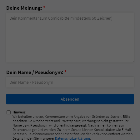
Deine Meinung:
*
Dein Name / Pseudonym:
*
Nicht
ausfüllen!
Hinweis:
Wir behalten uns vor, Kommentare ohne Angabe von Gründen zu löschen. Bitte
beachten Sie Urheberrecht und Privatsphäre; Werbung ist nicht gestattet. Ihr
Name bzw. Pseudonym wird öffentlich angezeigt; Nachnamen können zum
Datenschutz gekürzt werden. Zu Ihrem Schutz können Kontaktdaten wie E-Mail-
Adressen, Telefonnummern oder Anschriften von der Redaktion entfernt werden.
Details finden Sie in unserer
Datenschutzerklärung
.