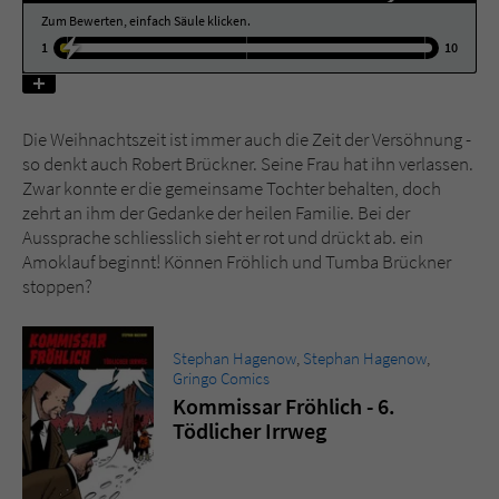
Zum Bewerten, einfach Säule klicken.
1
10
Name
tx_pwcomments_ahash
Anbieter
Literatur-Couch Medien GmbH & Co. KG
Die Weihnachtszeit ist immer auch die Zeit der Versöhnung -
Laufzeit
1 Jahr
so denkt auch Robert Brückner. Seine Frau hat ihn verlassen.
Zwar konnte er die gemeinsame Tochter behalten, doch
Zweck
Cookie für Kommentare einzelner Buchtitel
zehrt an ihm der Gedanke der heilen Familie. Bei der
Aussprache schliesslich sieht er rot und drückt ab. ein
Amoklauf beginnt! Können Fröhlich und Tumba Brückner
Name
fe_typo_user
stoppen?
Anbieter
Literatur-Couch Medien GmbH & Co. KG
Stephan Hagenow
,
Stephan Hagenow
,
Gringo Comics
Laufzeit
Session
Kommissar Fröhlich - 6.
Tödlicher Irrweg
Dieses Cookie gewährleistet die
Kommunikation der Webseite mit dem
Zweck
Benutzer. Es wird benötigt um z. B. den