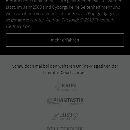
Einbruch der Dunkelheit – zum gefährlichen Pflaster werden
lässt. Im Jahr 2563 sind Cyborgs keine Seltenheit mehr und
viele von ihnen verdienen sich ihr Geld als Kopfgeldjäger…
sogenannte
Hunter-Warrior
.
Titelbild: © 2019 Twentieth
Century Fox
mehr erfahren
Schau doch mal bei den weiteren Online-Magazinen der
Literatur-Couch vorbei: