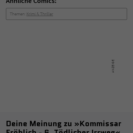
Ähnliche Comics:
Themen:
Krimi & Thriller
Deine Meinung zu »Kommissar
Fröhlich - 6. Tödlicher Irrweg«