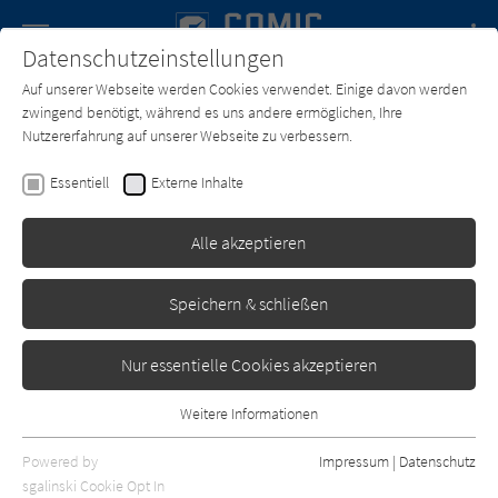
Navigation
Datenschutzeinstellungen
Couch
wechse
Auf unserer Webseite werden Cookies verwendet. Einige davon werden
Forum
Charts
Newsletter
SUCHE
zwingend benötigt, während es uns andere ermöglichen, Ihre
Nutzererfahrung auf unserer Webseite zu verbessern.
Text:
Stephan Hagenow
Zeichner:
Stephan Hagenow
Essentiell
Externe Inhalte
Kommissar Fröhlich - 6.
Tödlicher Irrweg
Alle akzeptieren
Gringo Comics
Erschienen: Dezember 2011
0
Speichern & schließen
Nur essentielle Cookies akzeptieren
Weitere Informationen
Essentiell
Essentielle Cookies werden für grundlegende Funktionen der
Powered by
Impressum
|
Datenschutz
Webseite benötigt. Dadurch ist gewährleistet, dass die Webseite
sgalinski Cookie Opt In