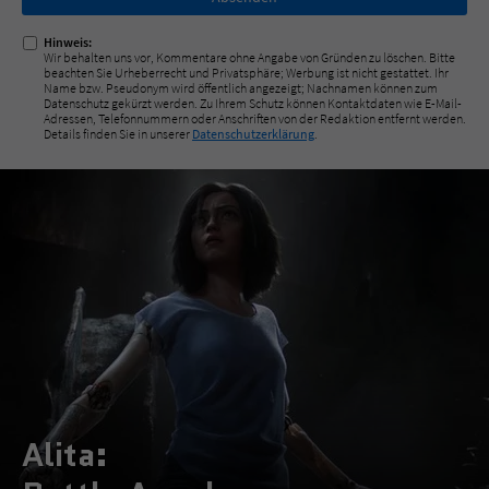
ausfüllen!
Hinweis:
Wir behalten uns vor, Kommentare ohne Angabe von Gründen zu löschen. Bitte
beachten Sie Urheberrecht und Privatsphäre; Werbung ist nicht gestattet. Ihr
Name bzw. Pseudonym wird öffentlich angezeigt; Nachnamen können zum
Datenschutz gekürzt werden. Zu Ihrem Schutz können Kontaktdaten wie E-Mail-
Adressen, Telefonnummern oder Anschriften von der Redaktion entfernt werden.
Details finden Sie in unserer
Datenschutzerklärung
.
Alita: