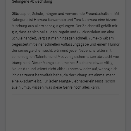
Gelungene Abwechslung
Glücksspiel, Schule, Intrigen und verwirrende Freundschaften - Mit
Kakegurui ist Homura Kawamoto und Toru Naomura eine bizarre
Mischung aus allem sehr gut gelungen. Der Zeichenstil gefällt mir
gut, dass es sich bei all den Regeln und Glücksspielen um eine
Schule handelt, vergisst man hingegen schnell. Yumeko Yabami
begeistert mit einer schnellen Auffassungsgabe und einem Humor
der seinesgleichen sucht, während jeder Nebencharakter mit
seinen eignen Talenten und Motiven gleichermaßen abrutscht wie
triumphiert. Dieser Manga stellt meines Erachtens etwas völlig
Neues dar und wärmt nicht Altbekanntes wieder auf, wenngleich
ich das zuerst bezweifelt habe, da der Schauplatz einmal mehr
eine Akadamie ist. Für jeden Manga-Liebhaber ein Muss, schon
allein um zu wissen, was diese Genre noch alles kann.