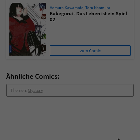
Homura Kawamoto
,
Toru Naomura
Kakegurui - Das Leben ist ein Spiel
02
zum Comic
Ähnliche Comics:
Themen:
Mystery