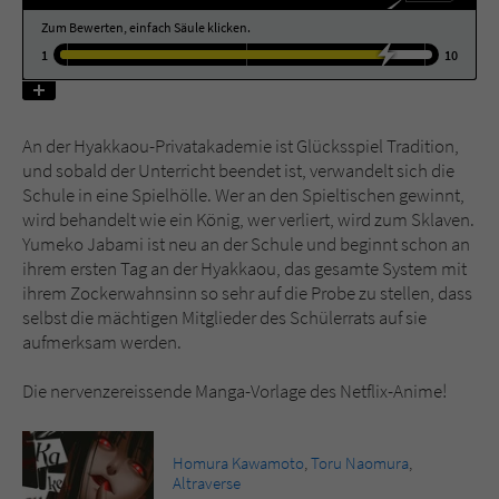
Zum Bewerten, einfach Säule klicken.
Name
tx_pwcomments_ahash
1
10
Anbieter
Literatur-Couch Medien GmbH & Co. KG
An der Hyakkaou-Privatakademie ist Glücksspiel Tradition,
Laufzeit
1 Jahr
und sobald der Unterricht beendet ist, verwandelt sich die
Schule in eine Spielhölle. Wer an den Spieltischen gewinnt,
Zweck
Cookie für Kommentare einzelner Buchtitel
wird behandelt wie ein König, wer verliert, wird zum Sklaven.
Yumeko Jabami ist neu an der Schule und beginnt schon an
ihrem ersten Tag an der Hyakkaou, das gesamte System mit
Name
fe_typo_user
ihrem Zockerwahnsinn so sehr auf die Probe zu stellen, dass
selbst die mächtigen Mitglieder des Schülerrats auf sie
Anbieter
Literatur-Couch Medien GmbH & Co. KG
aufmerksam werden.
Laufzeit
Session
Die nervenzereissende Manga-Vorlage des Netflix-Anime!
Dieses Cookie gewährleistet die
Kommunikation der Webseite mit dem
Homura Kawamoto
,
Toru Naomura
,
Zweck
Benutzer. Es wird benötigt um z. B. den
Altraverse