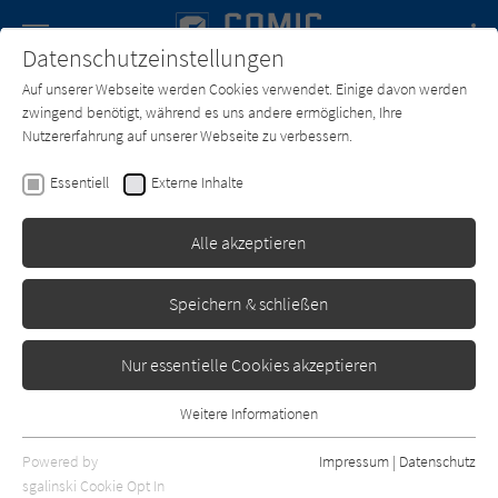
Navigation
Datenschutzeinstellungen
Couch
wechse
Auf unserer Webseite werden Cookies verwendet. Einige davon werden
Forum
Charts
Newsletter
SUCHE
zwingend benötigt, während es uns andere ermöglichen, Ihre
Nutzererfahrung auf unserer Webseite zu verbessern.
Text:
Homura Kawamoto
Zeichner:
Toru Naomura
Essentiell
Externe Inhalte
Kakegurui - Das Leben ist
ein Spiel 01
Alle akzeptieren
Altraverse
Erschienen: Mai 2018
1
Speichern & schließen
Nur essentielle Cookies akzeptieren
Weitere Informationen
Essentiell
Essentielle Cookies werden für grundlegende Funktionen der
Powered by
Impressum
|
Datenschutz
Webseite benötigt. Dadurch ist gewährleistet, dass die Webseite
sgalinski Cookie Opt In