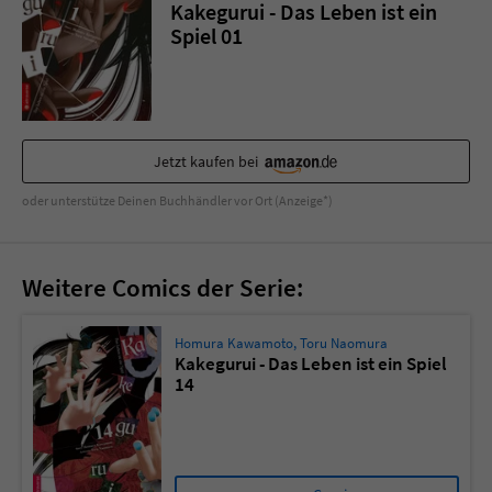
Sicherheitscode des Kontaktformulars zu
Kakegurui - Das Leben ist ein
überprüfen.
Spiel 01
Jetzt kaufen bei
oder unterstütze Deinen Buchhändler vor Ort (Anzeige*)
Weitere Comics der Serie:
Homura Kawamoto
,
Toru Naomura
Kakegurui - Das Leben ist ein Spiel
14