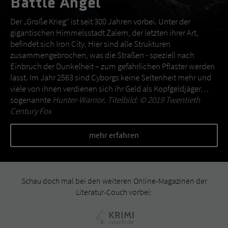
Battle Angel
Der „Große Krieg“ ist seit 300 Jahren vorbei. Unter der
gigantischen Himmelsstadt Zalem, der letzten ihrer Art,
befindet sich Iron City. Hier sind alle Strukturen
zusammengebrochen, was die Straßen - speziell nach
Einbruch der Dunkelheit – zum gefährlichen Pflaster werden
lässt. Im Jahr 2563 sind Cyborgs keine Seltenheit mehr und
viele von ihnen verdienen sich ihr Geld als Kopfgeldjäger…
sogenannte
Hunter-Warrior
.
Titelbild: © 2019 Twentieth
Century Fox
mehr erfahren
Schau doch mal bei den weiteren Online-Magazinen der
Literatur-Couch vorbei: