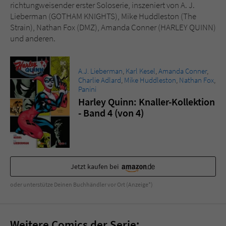
Sicherheitscode des Kontaktformulars zu
richtungweisender erster Soloserie, inszeniert von A. J.
überprüfen.
Lieberman (GOTHAM KNIGHTS), Mike Huddleston (The
Strain), Nathan Fox (DMZ), Amanda Conner (HARLEY QUINN)
und anderen.
A.J. Lieberman
,
Karl Kesel
,
Amanda Conner
,
Charlie Adlard
,
Mike Huddleston
,
Nathan Fox
,
Panini
Harley Quinn: Knaller-Kollektion
- Band 4 (von 4)
Jetzt kaufen bei
oder unterstütze Deinen Buchhändler vor Ort (Anzeige*)
Weitere Comics der Serie: