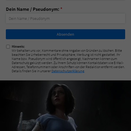
Dein Name / Pseudonym:
*
Nicht
ausfüllen!
Hinweis:
Wir behalten uns vor, Kommentare ohne Angabe von Gründen zu löschen. Bitte
beachten Sie Urheberrecht und Privatsphäre; Werbung ist nicht gestattet. Ihr
Name bzw. Pseudonym wird öffentlich angezeigt; Nachnamen können zum
Datenschutz gekürzt werden. Zu Ihrem Schutz können Kontaktdaten wie E-Mail-
Adressen, Telefonnummern oder Anschriften von der Redaktion entfernt werden.
Details finden Sie in unserer
Datenschutzerklärung
.