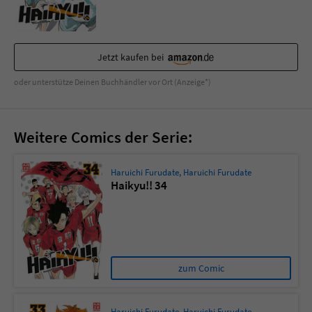
Sicherheitscode des Kontaktformulars zu
überprüfen.
Jetzt kaufen bei
oder unterstütze Deinen Buchhändler vor Ort (Anzeige*)
Weitere Comics der Serie:
Haruichi Furudate
,
Haruichi Furudate
Haikyu!! 34
zum Comic
Haruichi Furudate
,
Haruichi Furudate