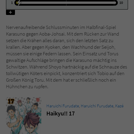
1
10
Name
tx_pwcomments_ahash
Nervenaufreibende Schlussminuten im Halbfinal-Spiel
Anbieter
Literatur-Couch Medien GmbH & Co. KG
Karasuno gegen Aoba-Johsai. Mit dem Rücken zur Wand
setzen die Krähen alles daran, sich den letzten Satz zu
Laufzeit
1 Jahr
krallen. Aber gegen Kyoken, den Wachhund der Seijoh,
müssen sie einige Federn lassen. Sein Einsatz und Torus
Zweck
Cookie für Kommentare einzelner Buchtitel
gewaltige Aufschläge bringen die Karasuno mächtig ins
Schwitzen. Während Shoyo hartnäckig auf die Schnauze des
tollwütigen Köters einpickt, konzentriert sich Tobio auf den
Name
fe_typo_user
Großen König Toru. Mit dem hat er schließlich noch ein
Hühnchen zu rupfen.
Anbieter
Literatur-Couch Medien GmbH & Co. KG
Laufzeit
Session
Haruichi Furudate
,
Haruichi Furudate
,
Kazé
Haikyu!! 17
Dieses Cookie gewährleistet die
Kommunikation der Webseite mit dem
Zweck
Benutzer. Es wird benötigt um z. B. den