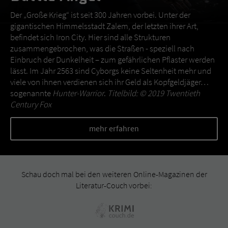
Der „Große Krieg“ ist seit 300 Jahren vorbei. Unter der
gigantischen Himmelsstadt Zalem, der letzten ihrer Art,
befindet sich Iron City. Hier sind alle Strukturen
zusammengebrochen, was die Straßen - speziell nach
Einbruch der Dunkelheit – zum gefährlichen Pflaster werden
lässt. Im Jahr 2563 sind Cyborgs keine Seltenheit mehr und
viele von ihnen verdienen sich ihr Geld als Kopfgeldjäger…
sogenannte
Hunter-Warrior
.
Titelbild: © 2019 Twentieth
Century Fox
mehr erfahren
Schau doch mal bei den weiteren Online-Magazinen der
Literatur-Couch vorbei: