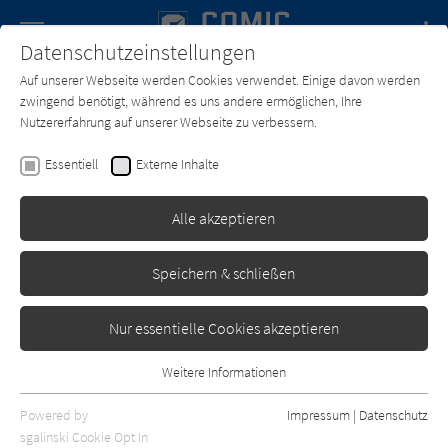
Navigation
Datenschutzeinstellungen
Couch
wechse
Auf unserer Webseite werden Cookies verwendet. Einige davon werden
Forum
Charts
Newsletter
SUCHE
zwingend benötigt, während es uns andere ermöglichen, Ihre
Nutzererfahrung auf unserer Webseite zu verbessern.
Text:
Haruichi Furudate
Zeichner:
Haruichi Furudate
Essentiell
Externe Inhalte
Haikyu!! 17
Alle akzeptieren
Kazé
Erschienen: April 2020
0
Speichern & schließen
Nur essentielle Cookies akzeptieren
Weitere Informationen
Essentiell
Essentielle Cookies werden für grundlegende Funktionen der
Powered by
Impressum
|
Datenschutz
Webseite benötigt. Dadurch ist gewährleistet, dass die Webseite
sgalinski Cookie Opt In