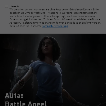
Hinweis:
Wir behalten uns vor, Kommentare ohne Angabe von Gründen zu löschen. Bitte
beachten Sie Urheberrecht und Privatsphäre; Werbung ist nicht gestattet. Ihr
Name bzw. Pseudonym wird öffentlich angezeigt; Nachnamen können zum
Datenschutz gekürzt werden. Zu Ihrem Schutz können Kontaktdaten wie E-Mail-
Adressen, Telefonnummern oder Anschriften von der Redaktion entfernt werden.
Details finden Sie in unserer
Datenschutzerklärung
.
Alita:
Battle Angel