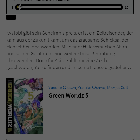
1
10
Name
tx_pwcomments_ahash
Anbieter
Literatur-Couch Medien GmbH & Co. KG
Iwatobi gibt sein Geheimnis preis: er ist ein Zeitreisender, der
kam aus der Zukunft kam, um das grausame Schicksal der
Laufzeit
1 Jahr
Menschheit abzuwenden. Mit seiner Hilfe versuchen Akira
und seinen Gefährten, eine weitere böse Bedrohung
Zweck
Cookie für Kommentare einzelner Buchtitel
abzuwenden. Doch für Akira zählt nur eines: er hat
geschworen, Yui zu finden und ihr seine Liebe zu gestehen…
Name
fe_typo_user
Yūsuke Ōsawa
,
Yūsuke Ōsawa
,
Manga Cult
Anbieter
Literatur-Couch Medien GmbH & Co. KG
Green Worldz 5
Laufzeit
Session
Dieses Cookie gewährleistet die
Kommunikation der Webseite mit dem
Zweck
Benutzer. Es wird benötigt um z. B. den