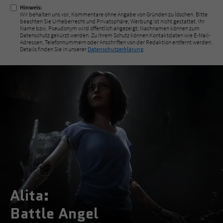
Hinweis:
Wir behalten uns vor, Kommentare ohne Angabe von Gründen zu löschen. Bitte
beachten Sie Urheberrecht und Privatsphäre; Werbung ist nicht gestattet. Ihr
Name bzw. Pseudonym wird öffentlich angezeigt; Nachnamen können zum
Datenschutz gekürzt werden. Zu Ihrem Schutz können Kontaktdaten wie E-Mail-
Adressen, Telefonnummern oder Anschriften von der Redaktion entfernt werden.
Details finden Sie in unserer
Datenschutzerklärung
.
Alita:
Battle Angel