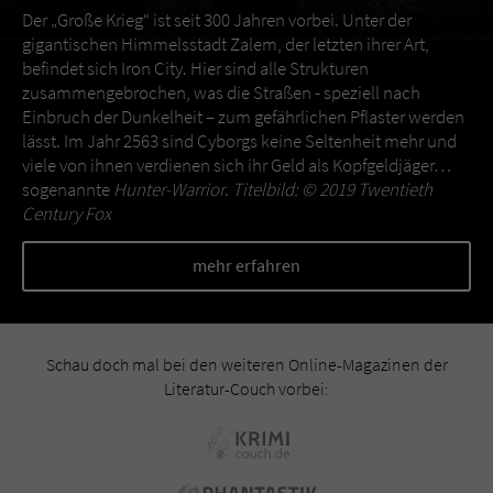
Der „Große Krieg“ ist seit 300 Jahren vorbei. Unter der
gigantischen Himmelsstadt Zalem, der letzten ihrer Art,
befindet sich Iron City. Hier sind alle Strukturen
zusammengebrochen, was die Straßen - speziell nach
Einbruch der Dunkelheit – zum gefährlichen Pflaster werden
lässt. Im Jahr 2563 sind Cyborgs keine Seltenheit mehr und
viele von ihnen verdienen sich ihr Geld als Kopfgeldjäger…
sogenannte
Hunter-Warrior
.
Titelbild: © 2019 Twentieth
Century Fox
mehr erfahren
Schau doch mal bei den weiteren Online-Magazinen der
Literatur-Couch vorbei: