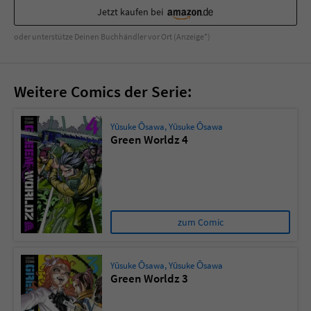
Sicherheitscode des Kontaktformulars zu
Jetzt kaufen bei
überprüfen.
oder unterstütze Deinen Buchhändler vor Ort (Anzeige*)
Weitere Comics der Serie:
Yūsuke Ōsawa
,
Yūsuke Ōsawa
Green Worldz 4
zum Comic
Yūsuke Ōsawa
,
Yūsuke Ōsawa
Green Worldz 3