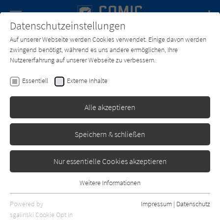
Navigation
Datenschutzeinstellungen
Couch
wechse
Auf unserer Webseite werden Cookies verwendet. Einige davon werden
Forum
Charts
Newsletter
SUCHE
zwingend benötigt, während es uns andere ermöglichen, Ihre
Nutzererfahrung auf unserer Webseite zu verbessern.
Text:
Yūsuke Ōsawa
Zeichner:
Yūsuke Ōsawa
Essentiell
Externe Inhalte
Green Worldz 5
Alle akzeptieren
Manga Cult
Erschienen: Dezember 2018
0
Speichern & schließen
Nur essentielle Cookies akzeptieren
Weitere Informationen
Essentiell
Essentielle Cookies werden für grundlegende Funktionen der
Powered by
Impressum
|
Datenschutz
Webseite benötigt. Dadurch ist gewährleistet, dass die Webseite
sgalinski Cookie Opt In