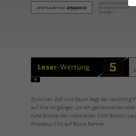
oder unterstütze Deinen
Jetzt kaufen bei
Buchhändler vor Ort
(Anzeige*)
5
Leser
-Wertung
1
Zwischen Zeit und Raum liegt der Vanishing Po
auf ihre Vorgänger, um ein gemeinsames Abent
Kate Bishop den maskierten Clint Barton, Lau
Amadeus Cho auf Bruce Banner.