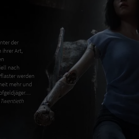
Unter der
ihrer Art,
en
ell nach
Pflaster werden
nheit mehr und
opfgeldjäger…
9 Twentieth