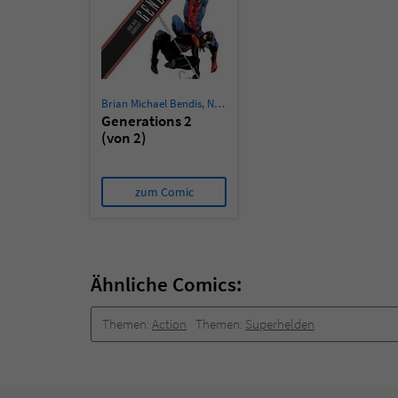
Brian Michael Bendis
,
Nick Spencer
,
G. Willow Wilson
,
Ramón K
Generations 2
(von 2)
zum Comic
Ähnliche Comics:
Themen:
Action
Themen:
Superhelden