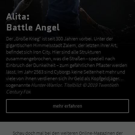
Alita:
Battle Angel
Der „Große Krieg“ ist seit 300 Jahren vorbei. Unter der
gigantischen Himmelsstadt Zalem, der letzten ihrer Art,
befindet sich Iron City. Hier sind alle Strukturen
zusammengebrochen, was die Straßen - speziell nach
Einbruch der Dunkelheit – zum gefährlichen Pflaster werden
lässt. Im Jahr 2563 sind Cyborgs keine Seltenheit mehr und
viele von ihnen verdienen sich ihr Geld als Kopfgeldjäger…
sogenannte
Hunter-Warrior
.
Titelbild: © 2019 Twentieth
Century Fox
mehr erfahren
Schau doch mal bei den weiteren Online-Magazinen der