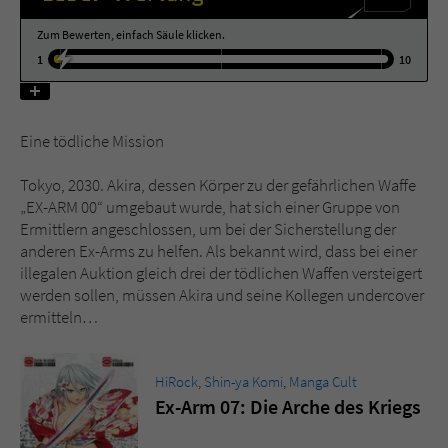
Zum Bewerten, einfach Säule klicken.
Name
tx_pwcomments_ahash
1
10
Anbieter
Literatur-Couch Medien GmbH & Co. KG
Laufzeit
1 Jahr
Eine tödliche Mission
Tokyo, 2030. Akira, dessen Körper zu der gefährlichen Waffe
Zweck
Cookie für Kommentare einzelner Buchtitel
„EX-ARM 00“ umgebaut wurde, hat sich einer Gruppe von
Ermittlern angeschlossen, um bei der Sicherstellung der
anderen Ex-Arms zu helfen. Als bekannt wird, dass bei einer
Name
fe_typo_user
illegalen Auktion gleich drei der tödlichen Waffen versteigert
werden sollen, müssen Akira und seine Kollegen undercover
Anbieter
Literatur-Couch Medien GmbH & Co. KG
ermitteln…
Laufzeit
Session
HiRock
,
Shin-ya Komi
,
Manga Cult
Dieses Cookie gewährleistet die
Ex-Arm 07: Die Arche des Kriegs
Kommunikation der Webseite mit dem
Zweck
Benutzer. Es wird benötigt um z. B. den