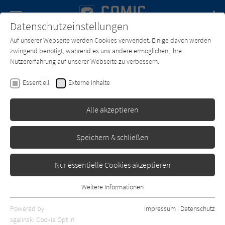
Navigation
Datenschutzeinstellungen
Couch
wechse
Auf unserer Webseite werden Cookies verwendet. Einige davon werden
Forum
Charts
Newsletter
SUCHE
zwingend benötigt, während es uns andere ermöglichen, Ihre
Nutzererfahrung auf unserer Webseite zu verbessern.
Text:
HiRock
Zeichner:
Shin-ya Komi
Essentiell
Externe Inhalte
Ex-Arm 07: Die Arche des
Kriegs
Alle akzeptieren
Manga Cult
Erschienen: Mai 2020
0
Speichern & schließen
Nur essentielle Cookies akzeptieren
Weitere Informationen
Essentiell
Essentielle Cookies werden für grundlegende Funktionen der
Powered by
Impressum
|
Datenschutz
Webseite benötigt. Dadurch ist gewährleistet, dass die Webseite
sgalinski Cookie Opt In