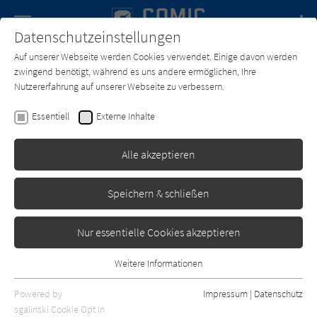
Navigation
Datenschutzeinstellungen
Couch
wechse
Auf unserer Webseite werden Cookies verwendet. Einige davon werden
Forum
Charts
Newsletter
SUCHE
zwingend benötigt, während es uns andere ermöglichen, Ihre
Nutzererfahrung auf unserer Webseite zu verbessern.
Text:
suu Morishita
Zeichner:
suu Morishita
Essentiell
Externe Inhalte
Daily Butterfly 11
Alle akzeptieren
Altraverse
Erschienen: April 2020
0
Speichern & schließen
Nur essentielle Cookies akzeptieren
Weitere Informationen
Essentiell
Essentielle Cookies werden für grundlegende Funktionen der
Powered by
Impressum
|
Datenschutz
Webseite benötigt. Dadurch ist gewährleistet, dass die Webseite
sgalinski Cookie Opt In