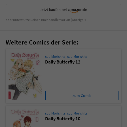
Sicherheitscode des Kontaktformulars zu
überprüfen.
Jetzt kaufen bei
oder unterstütze Deinen Buchhändler vor Ort (Anzeige*)
Weitere Comics der Serie:
suu Morishita
,
suu Morishita
Daily Butterfly 12
zum Comic
suu Morishita
,
suu Morishita
Daily Butterfly 10