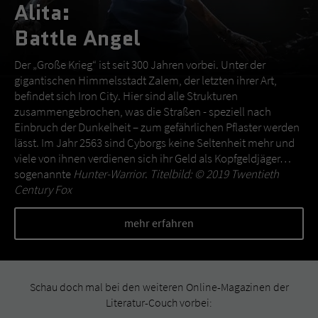
Alita:
Battle Angel
Der „Große Krieg“ ist seit 300 Jahren vorbei. Unter der
gigantischen Himmelsstadt Zalem, der letzten ihrer Art,
befindet sich Iron City. Hier sind alle Strukturen
zusammengebrochen, was die Straßen - speziell nach
Einbruch der Dunkelheit – zum gefährlichen Pflaster werden
lässt. Im Jahr 2563 sind Cyborgs keine Seltenheit mehr und
viele von ihnen verdienen sich ihr Geld als Kopfgeldjäger…
sogenannte
Hunter-Warrior
.
Titelbild: © 2019 Twentieth
Century Fox
mehr erfahren
Schau doch mal bei den weiteren Online-Magazinen der
Literatur-Couch vorbei: