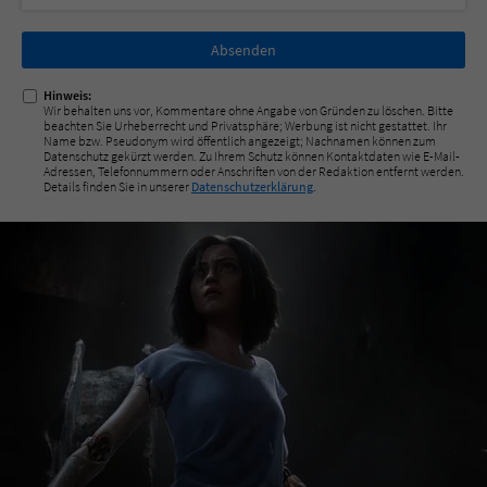
Nicht
ausfüllen!
Hinweis:
Wir behalten uns vor, Kommentare ohne Angabe von Gründen zu löschen. Bitte
beachten Sie Urheberrecht und Privatsphäre; Werbung ist nicht gestattet. Ihr
Name bzw. Pseudonym wird öffentlich angezeigt; Nachnamen können zum
Datenschutz gekürzt werden. Zu Ihrem Schutz können Kontaktdaten wie E-Mail-
Adressen, Telefonnummern oder Anschriften von der Redaktion entfernt werden.
Details finden Sie in unserer
Datenschutzerklärung
.