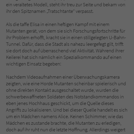
ein veraltetes Modell, steht ihr treu zur Seite und bekam von
ihr den Spitznamen „Tratschtante“ verpasst.
Als die taffe Elisa in einen heftigen Kampf mit einem
Mutanten gerät, von dem sie sich Forschungsfortschritte für
ihr Problem erhofft, kracht sie in einen stillgelegten U-Bahn-
Tunnel. Dafür, dass die Stadt als nahezu leergefegt gilt, trifft
sie dort doch auf überraschend viel Aktivität. Während ihrer
Keilerei hat sich nämlich ein Spezialkommando auf einen
wichtigen Einsatz begeben:
Nachdem Videoaufnahmen einer Überwachungskamera
zeigten, wie eine Horde Mutanten scheinbar spielerisch und
ohne direkten Kontakt ausgeschaltet wurde, wurden die
schwerbewaffneten Soldaten des Notstandkommandos in
eben jenes Hochhaus geschickt, um die Quelle dieses
Angriffs zu lokalisieren. Und bei dieser Quelle handelt es sich
um ein Mädchen namens Alice. Keinen Schimmer, wie das
Mädchen es zustande brachte, die Mutanten zu erledigen,
doch auf ihr ruht nun die letzte Hoffnung. Allerdings weigert