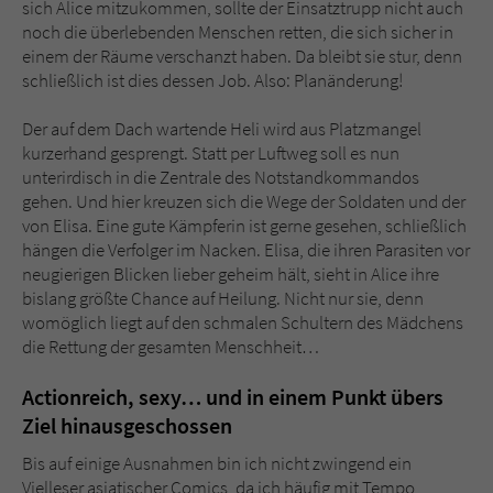
sich Alice mitzukommen, sollte der Einsatztrupp nicht auch
noch die überlebenden Menschen retten, die sich sicher in
einem der Räume verschanzt haben. Da bleibt sie stur, denn
schließlich ist dies dessen Job. Also: Planänderung!
Der auf dem Dach wartende Heli wird aus Platzmangel
kurzerhand gesprengt. Statt per Luftweg soll es nun
unterirdisch in die Zentrale des Notstandkommandos
gehen. Und hier kreuzen sich die Wege der Soldaten und der
von Elisa. Eine gute Kämpferin ist gerne gesehen, schließlich
hängen die Verfolger im Nacken. Elisa, die ihren Parasiten vor
neugierigen Blicken lieber geheim hält, sieht in Alice ihre
bislang größte Chance auf Heilung. Nicht nur sie, denn
womöglich liegt auf den schmalen Schultern des Mädchens
die Rettung der gesamten Menschheit…
Actionreich, sexy… und in einem Punkt übers
Ziel hinausgeschossen
Bis auf einige Ausnahmen bin ich nicht zwingend ein
Vielleser asiatischer Comics, da ich häufig mit Tempo,