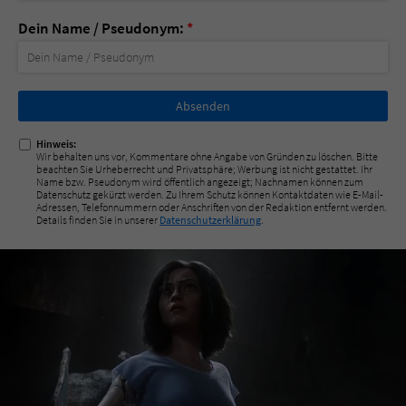
Dein Name / Pseudonym:
*
Nicht
ausfüllen!
Hinweis:
Wir behalten uns vor, Kommentare ohne Angabe von Gründen zu löschen. Bitte
beachten Sie Urheberrecht und Privatsphäre; Werbung ist nicht gestattet. Ihr
Name bzw. Pseudonym wird öffentlich angezeigt; Nachnamen können zum
Datenschutz gekürzt werden. Zu Ihrem Schutz können Kontaktdaten wie E-Mail-
Adressen, Telefonnummern oder Anschriften von der Redaktion entfernt werden.
Details finden Sie in unserer
Datenschutzerklärung
.