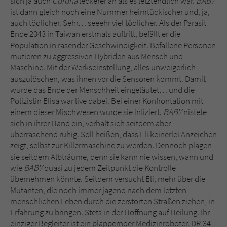
sich ja auch
Corona
leckerer an als es letztendlich war.
BABY
Sicherheitscode des Kontaktformulars zu
ist dann gleich noch eine Nummer heimtückischer und, ja,
überprüfen.
auch tödlicher. Sehr… seeehr viel tödlicher. Als der Parasit
Ende 2043 in Taiwan erstmals auftritt, befällt er die
Population in rasender Geschwindigkeit. Befallene Personen
mutieren zu aggressiven Hybriden aus Mensch und
Maschine. Mit der Werkseinstellung, alles unweigerlich
auszulöschen, was ihnen vor die Sensoren kommt. Damit
wurde das Ende der Menschheit eingeläutet… und die
Polizistin Elisa war live dabei. Bei einer Konfrontation mit
einem dieser Mischwesen wurde sie infiziert.
BABY
nistete
sich in ihrer Hand ein, verhält sich seitdem aber
überraschend ruhig. Soll heißen, dass Eli keinerlei Anzeichen
zeigt, selbst zur Killermaschine zu werden. Dennoch plagen
sie seitdem Albträume, denn sie kann nie wissen, wann und
wie
BABY
quasi zu jedem Zeitpunkt die Kontrolle
übernehmen könnte. Seitdem versucht Eli, mehr über die
Mutanten, die noch immer jagend nach dem letzten
menschlichen Leben durch die zerstörten Straßen ziehen, in
Erfahrung zu bringen. Stets in der Hoffnung auf Heilung. Ihr
einziger Begleiter ist ein plappernder Medizinroboter. DR-34,