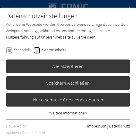
Navigation
Datenschutzeinstellungen
Couch
wechse
Auf unserer Webseite werden Cookies verwendet. Einige davon werden
Forum
Charts
Newsletter
SUCHE
zwingend benötigt, während es uns andere ermöglichen, Ihre
Nutzererfahrung auf unserer Webseite zu verbessern.
Text:
Chang Sheng
Zeichner:
Chang Sheng
Essentiell
Externe Inhalte
BABY. 1
Alle akzeptieren
Splitter Manga+
Erschienen: April 2026
0
Speichern & schließen
Nur essentielle Cookies akzeptieren
Weitere Informationen
Essentiell
Essentielle Cookies werden für grundlegende Funktionen der
Powered by
Impressum
|
Datenschutz
Webseite benötigt. Dadurch ist gewährleistet, dass die Webseite
sgalinski Cookie Opt In