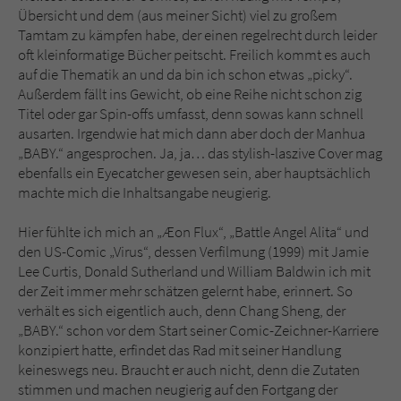
Übersicht und dem (aus meiner Sicht) viel zu großem
Tamtam zu kämpfen habe, der einen regelrecht durch leider
oft kleinformatige Bücher peitscht. Freilich kommt es auch
auf die Thematik an und da bin ich schon etwas „picky“.
Außerdem fällt ins Gewicht, ob eine Reihe nicht schon zig
Titel oder gar Spin-offs umfasst, denn sowas kann schnell
ausarten. Irgendwie hat mich dann aber doch der Manhua
„BABY.“ angesprochen. Ja, ja… das stylish-laszive Cover mag
ebenfalls ein Eyecatcher gewesen sein, aber hauptsächlich
machte mich die Inhaltsangabe neugierig.
Hier fühlte ich mich an „Æon Flux“, „Battle Angel Alita“ und
den US-Comic „Virus“, dessen Verfilmung (1999) mit Jamie
Lee Curtis, Donald Sutherland und William Baldwin ich mit
der Zeit immer mehr schätzen gelernt habe, erinnert. So
verhält es sich eigentlich auch, denn Chang Sheng, der
„BABY.“ schon vor dem Start seiner Comic-Zeichner-Karriere
konzipiert hatte, erfindet das Rad mit seiner Handlung
keineswegs neu. Braucht er auch nicht, denn die Zutaten
stimmen und machen neugierig auf den Fortgang der