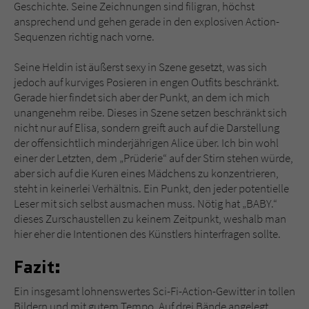
Geschichte. Seine Zeichnungen sind filigran, höchst
ansprechend und gehen gerade in den explosiven Action-
Sequenzen richtig nach vorne.
Seine Heldin ist äußerst sexy in Szene gesetzt, was sich
jedoch auf kurviges Posieren in engen Outfits beschränkt.
Gerade hier findet sich aber der Punkt, an dem ich mich
unangenehm reibe. Dieses in Szene setzen beschränkt sich
nicht nur auf Elisa, sondern greift auch auf die Darstellung
der offensichtlich minderjährigen Alice über. Ich bin wohl
einer der Letzten, dem „Prüderie“ auf der Stirn stehen würde,
aber sich auf die Kuren eines Mädchens zu konzentrieren,
steht in keinerlei Verhältnis. Ein Punkt, den jeder potentielle
Leser mit sich selbst ausmachen muss. Nötig hat „BABY.“
dieses Zurschaustellen zu keinem Zeitpunkt, weshalb man
hier eher die Intentionen des Künstlers hinterfragen sollte.
Fazit:
Ein insgesamt lohnenswertes Sci-Fi-Action-Gewitter in tollen
Bildern und mit gutem Tempo. Auf drei Bände angelegt,