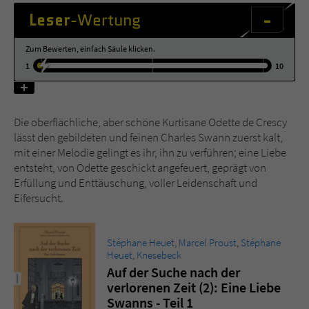
-
Leser
-Wertung
Name
tx_pwcomments_ahash
Zum Bewerten, einfach Säule klicken.
Anbieter
Literatur-Couch Medien GmbH & Co. KG
1
10
Laufzeit
1 Jahr
Die oberflächliche, aber schöne Kurtisane Odette de Crescy
Zweck
Cookie für Kommentare einzelner Buchtitel
lässt den gebildeten und feinen Charles Swann zuerst kalt,
mit einer Melodie gelingt es ihr, ihn zu verführen; eine Liebe
entsteht, von Odette geschickt angefeuert, geprägt von
Name
fe_typo_user
Erfüllung und Enttäuschung, voller Leidenschaft und
Eifersucht.
Anbieter
Literatur-Couch Medien GmbH & Co. KG
Laufzeit
Session
Stéphane Heuet
,
Marcel Proust
,
Stéphane
Heuet
,
Knesebeck
Dieses Cookie gewährleistet die
Auf der Suche nach der
Kommunikation der Webseite mit dem
verlorenen Zeit (2): Eine Liebe
Zweck
Benutzer. Es wird benötigt um z. B. den
Swanns - Teil 1