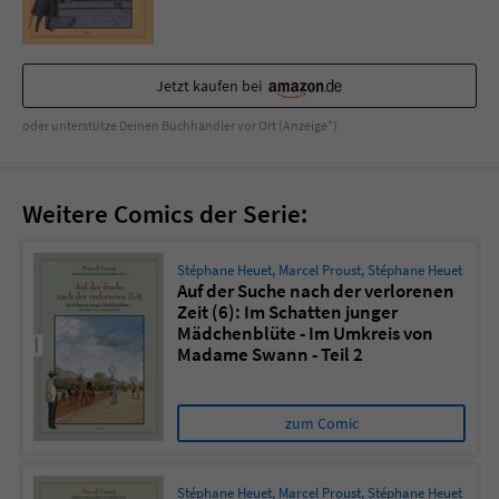
Sicherheitscode des Kontaktformulars zu
überprüfen.
Jetzt kaufen bei
oder unterstütze Deinen Buchhändler vor Ort (Anzeige*)
Weitere Comics der Serie:
Stéphane Heuet
,
Marcel Proust
,
Stéphane Heuet
Auf der Suche nach der verlorenen
Zeit (6): Im Schatten junger
Mädchenblüte - Im Umkreis von
Madame Swann - Teil 2
zum Comic
Stéphane Heuet
,
Marcel Proust
,
Stéphane Heuet